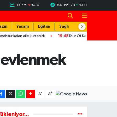
13.779
64.959,79
%
-14
%
1.11
azin
Yaşam
Eğitim
Sağlık
Teknoloji
aile kurtarıldı
19:48
Tour Of Kahramanmaraş'ın şampiyonu Ukra
r evlenmek
-
+
A
A
ükleniyor...