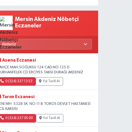
Mersin Akdeniz Nöbetçi
Eczaneler
Asena Eczanesi
AHÇE MAH.SOĞUKSU 124 CAD.NO:125 D
URHANFELEK CD ERCİYES TAKSİ DURAĞI AKDENİZ
0 (324) 337 13 53
Yol Tarifi Al
Tarım Eczanesi
ENİ MH. 5328 SK. NO:11 B TOROS DEVLET HASTANESİ
CİL KARŞISI
0 (324) 237 05 00
Yol Tarifi Al