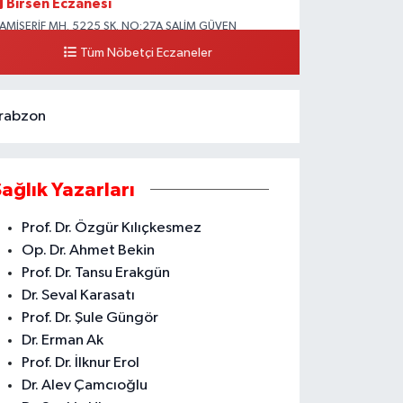
Birsen Eczanesi
AMİŞERİF MH. 5225 SK. NO:27A SALİM GÜVEN
LKOKULU YANI CAMİİŞERİF ASM YANI AKDENİZ
Tüm Nöbetçi Eczaneler
0 (324) 237 41 15
Yol Tarifi Al
rabzon
Sağlık Yazarları
Prof. Dr. Özgür Kılıçkesmez
Op. Dr. Ahmet Bekin
Prof. Dr. Tansu Erakgün
Dr. Seval Karasatı
Prof. Dr. Şule Güngör
Dr. Erman Ak
Prof. Dr. İlknur Erol
Dr. Alev Çamcıoğlu