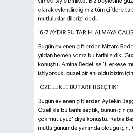
simetrisiyle birlikte. Biz böylesine gü
olarak evlendirdiğimiz tüm çiftlere tab
mutluluklar dileriz' dedi.
'6-7 AYDIR BU TARİHİ ALMAYA ÇAL
Bugün evlenen çiftlerden Mizam Bedel, 
yıldan hemen sonra bu tarihi aldık. Gü
konuştu. Amina Bedel ise 'Herkese mutl
istiyorduk, güzel bir anı oldu bizim içi
'ÖZELLİKLE BU TARİHİ SEÇTİK'
Bugün evlenen çiftlerden Aytekin Başç
Özellikle bu tarihi seçtik, bunun içi
çok mutluyuz' diye konuştu. Rabia Ba
mutlu günümde yanımda olduğu için. Öze