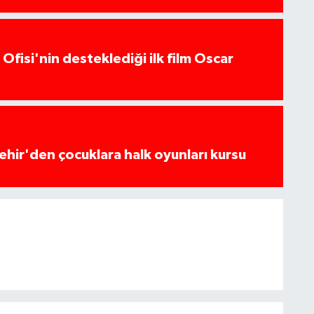
Ofisi'nin desteklediği ilk film Oscar
hir'den çocuklara halk oyunları kursu