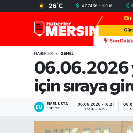
°
26
C
47,7436
%
0.18
F
Mersin Nöbetçi Eczaneler
Gün
Mersin Hava Durumu
Son Daki
ını darbeden şüpheliye uzaklaştırma; geçmiş yıllardaki darp görüntüleri 
Mersin Trafik Yoğunluk Haritası
HABERLER
GENEL
06.06.2026 y
Süper Lig Puan Durumu ve Fikstür
için sıraya gir
Tüm Manşetler
Son Dakika Haberleri
EMEL USTA
06.06.2026 - 16:21
06.0
EDITÖR
YAYINLANMA
G
Haber Arşivi