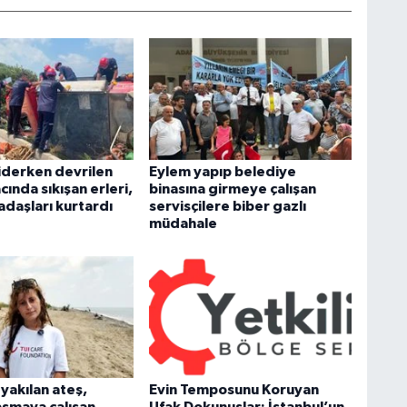
iderken devrilen
Eylem yapıp belediye
acında sıkışan erleri,
binasına girmeye çalışan
adaşları kurtardı
servisçilere biber gazlı
müdahale
yakılan ateş,
Evin Temposunu Koruyan
aşmaya çalışan
Ufak Dokunuşlar: İstanbul’un