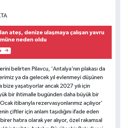
KTA
lan ateş, denize ulaşmaya çalışan yavru
lümüne neden oldu
e
rini belirten Pilavcu, 'Antalya'nın plakası da
tlerimiz ya da gelecek yıl evlenmeyi düşünen
 bize yaşatıyorlar ancak 2027 yılı için
yük bir ihtimalle bugünden daha büyük bir
 Ocak itibarıyla rezervasyonlarımız açılıyor'
in çiftler için anlam taşıdığını ifade eden
birer hatıra olarak yer alıyor, özel rakamsal