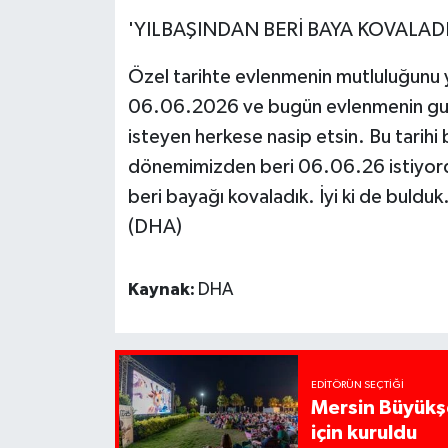
'YILBAŞINDAN BERİ BAYA KOVALADI
Özel tarihte evlenmenin mutluluğunu y
06.06.2026 ve bugün evlenmenin guru
isteyen herkese nasip etsin. Bu tarihi 
dönemimizden beri 06.06.26 istiyordu
beri bayağı kovaladık. İyi ki de buldu
(DHA)
Kaynak:
DHA
EDITÖRÜN SEÇTIĞI
Mersin Büyükşe
için kuruldu