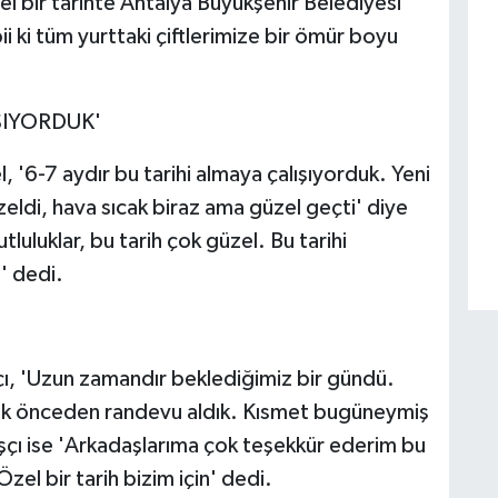
zel bir tarihte Antalya Büyükşehir Belediyesi
ii ki tüm yurttaki çiftlerimize bir ömür boyu
IŞIYORDUK'
'6-7 aydır bu tarihi almaya çalışıyorduk. Yeni
zeldi, hava sıcak biraz ama güzel geçti' diye
uluklar, bu tarih çok güzel. Bu tarihi
n' dedi.
ı, 'Uzun zamandır beklediğimiz bir gündü.
n çok önceden randevu aldık. Kısmet bugüneymiş
şçı ise 'Arkadaşlarıma çok teşekkür ederim bu
l bir tarih bizim için' dedi.