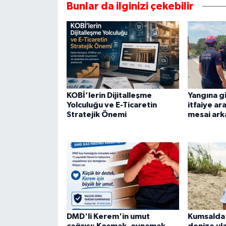
Bunlar da ilginizi çekebilir
KOBİ’lerin Dijitalleşme
Yangına g
Yolculuğu ve E-Ticaretin
itfaiye ar
Stratejik Önemi
mesai ark
DMD'li Kerem'in umut
Kumsalda 
çağrısı: Koşmak, oynamak,
denize ul