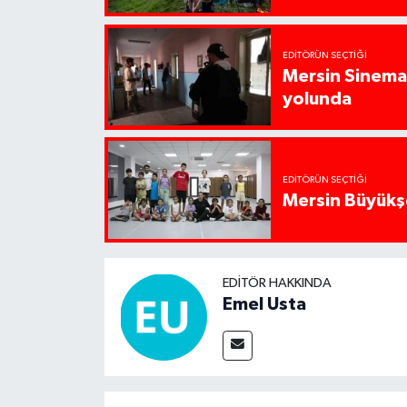
EDITÖRÜN SEÇTIĞI
Mersin Sinema 
yolunda
EDITÖRÜN SEÇTIĞI
Mersin Büyükşe
EDITÖR HAKKINDA
Emel Usta