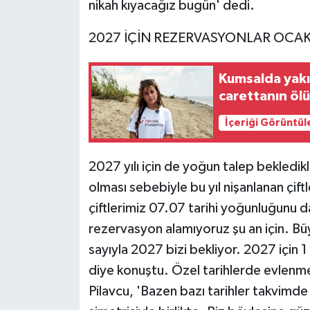
nikah kıyacağız bugün' dedi.
2027 İÇİN REZERVASYONLAR OCA
Kumsalda yakı
carettanın ö
İçeriği Görüntül
2027 yılı için de yoğun talep bekledikle
olması sebebiyle bu yıl nişanlanan çif
çiftlerimiz 07.07 tarihi yoğunluğunu da
rezervasyon alamıyoruz şu an için. Bü
sayıyla 2027 bizi bekliyor. 2027 için 1
diye konuştu. Özel tarihlerde evlenmen
Pilavcu, 'Bazen bazı tarihler takvimde 