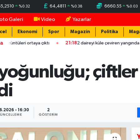
55,2510
64,4811
6660.55
%
0.32
%
0.38
%
0.03
oto Galeri
Video
Yazarlar
cel
Ekonomi
Spor
Magazin
Politika
Mag
ka
ortaya çıktı
21:18
2 daireyi küle çeviren yangında mahsur kalan 
oğunluğu; çiftle
di
6.2026 - 16:30
2
ÜNCELLEME
GÖSTERIM
Y