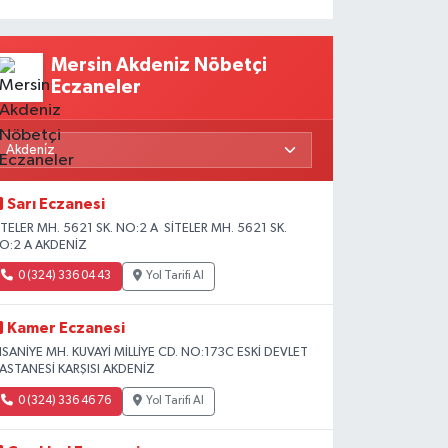
Mersin Akdeniz Nöbetçi
Eczaneler
Sarı Eczanesi
İTELER MH. 5621 SK. NO:2 A SİTELER MH. 5621 SK.
O:2 A AKDENİZ
0 (324) 336 04 43
Yol Tarifi Al
Kamer Eczanesi
HSANİYE MH. KUVAYİ MİLLİYE CD. NO:173C ESKİ DEVLET
ASTANESİ KARŞISI AKDENİZ
0 (324) 336 46 76
Yol Tarifi Al