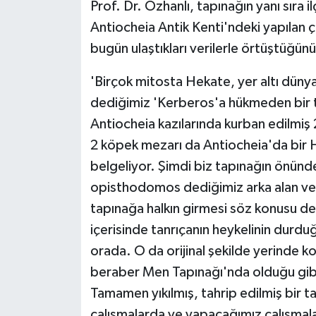
Prof. Dr. Özhanlı, tapınağın yanı sıra il
Antiocheia Antik Kenti'ndeki yapılan 
bugün ulaştıkları verilerle örtüştüğünü
'Birçok mitosta Hekate, yer altı dün
dediğimiz 'Kerberos'a hükmeden bir t
Antiocheia kazılarında kurban edilmiş
2 köpek mezarı da Antiocheia'da bir 
belgeliyor. Şimdi biz tapınağın önünde
opisthodomos dediğimiz arka alan ve
tapınağa halkın girmesi söz konusu de
içerisinde tanrıçanın heykelinin durduğ
orada. O da orijinal şekilde yerinde ko
beraber Men Tapınağı'nda olduğu gibi
Tamamen yıkılmış, tahrip edilmiş bir t
çalışmalarda ve yapacağımız çalışmal