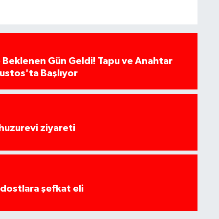
 Beklenen Gün Geldi! Tapu ve Anahtar
ğustos'ta Başlıyor
huzurevi ziyareti
dostlara şefkat eli