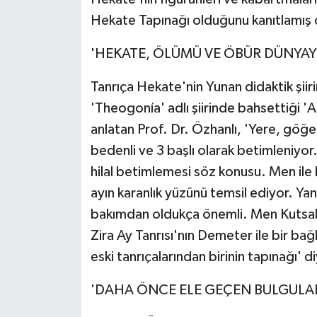
Hekate Tapınağı olduğunu kanıtlamış
'HEKATE, ÖLÜMÜ VE ÖBÜR DÜNYAYI
Tanrıça Hekate'nin Yunan didaktik şiir
'Theogonía' adlı şiirinde bahsettiği '
anlatan Prof. Dr. Özhanlı, 'Yere, göğe 
bedenli ve 3 başlı olarak betimleniyor
hilal betimlemesi söz konusu. Men ile 
ayın karanlık yüzünü temsil ediyor. Ya
bakımdan oldukça önemli. Men Kutsal 
Zira Ay Tanrısı'nın Demeter ile bir bağ
eski tanrıçalarından birinin tapınağı' 
'DAHA ÖNCE ELE GEÇEN BULGULA