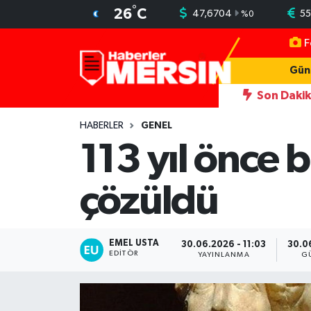
°
26
C
47,6704
5
%
0
F
Mersin Nöbetçi Eczaneler
Gün
Mersin Hava Durumu
Son Daki
ni simgesi Henna Heykeli
13:06
İşçilerin kaldığı konteynerler y
Mersin Trafik Yoğunluk Haritası
HABERLER
GENEL
113 yıl önce 
Süper Lig Puan Durumu ve Fikstür
çözüldü
Tüm Manşetler
Son Dakika Haberleri
EMEL USTA
30.06.2026 - 11:03
30.06
EDITÖR
YAYINLANMA
G
Haber Arşivi