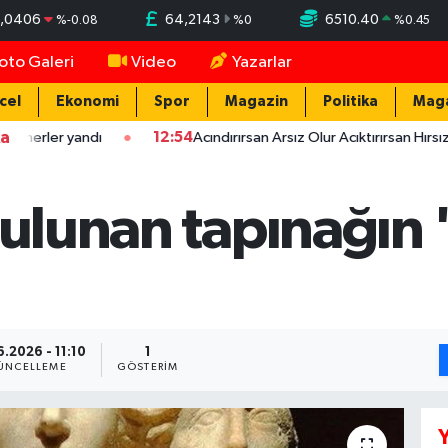
5,0406
64,2143
6510.40
%
-0.08
%
0
%
0.45
oto Galeri
Video
Yazarlar
cel
Ekonomi
Spor
Magazin
Politika
Mag
ka
andı
12:54
Acındırırsan Arsız Olur Acıktırırsan Hırsız Olur - Ata
bulunan tapınağın 
.2026 - 11:10
1
ÜNCELLEME
GÖSTERIM
Y