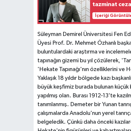
tazminat ceza
İçeriği Görüntül
Süleyman Demirel Üniversitesi Fen Ed
Üyesi Prof. Dr. Mehmet Özhanlı başkanl
buluntulardaki araştırma ve incelemele
tapınağın gizemi bu yıl çözülerek, 'Ta
'Hekate Tapınağı'nın özelliklerini ve Hek
Yaklaşık 18 yıldır bölgede kazı başkanl
büyük keşfimiz burada bulunan küçük 
yapılmış olan. Burası 1912-13'te kazı
tanımlanmış. Demeter bir Yunan tanr
çalışmalarda Anadolu'nun yerel tanrıç
belgeledik. Çünkü daha önceki kazılar
Hekate'nin figürünleri ve kabartmaları