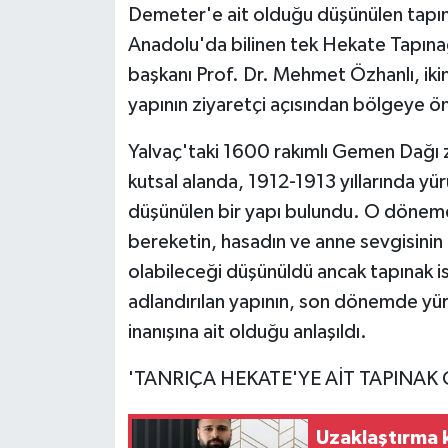
Demeter'e ait olduğu düşünülen tapına
Anadolu'da bilinen tek Hekate Tapına
başkanı Prof. Dr. Mehmet Özhanlı, ikin
yapının ziyaretçi açısından bölgeye ön
Yalvaç'taki 1600 rakımlı Gemen Dağı z
kutsal alanda, 1912-1913 yıllarında y
düşünülen bir yapı bulundu. O dönemde
bereketin, hasadın ve anne sevgisinin 
olabileceği düşünüldü ancak tapınak is
adlandırılan yapının, son dönemde yür
inanışına ait olduğu anlaşıldı.
'TANRIÇA HEKATE'YE AİT TAPINAK
Uzaklaştırma k