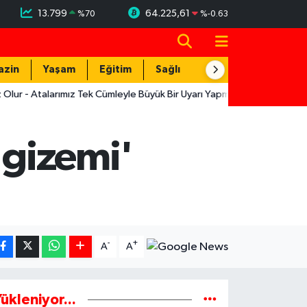
13.799
64.225,61
%
70
%
-0.63
azin
Yaşam
Eğitim
Sağlık
Teknoloji
larımız Tek Cümleyle Büyük Bir Uyarı Yapmış
12:19
Muratpaşa'nın 
'gizemi'
-
+
A
A
ükleniyor...