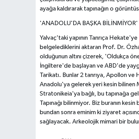
ayağa kaldırarak tapınağın o görüntü
'ANADOLU'DA BAŞKA BİLİNMİYOR'
Yalvaç'taki yapının Tanrıça Hekate'ye 
belgelediklerini aktaran Prof. Dr. Özh
olduğunun altını çizerek, 'Oldukça önem
İngiltere'de başlayan ve ABD'de yaygın
Tarikatı. Bunlar 2 tanrıya, Apollon ve 
Anadolu'ya gelerek yeri kesin bilinen 
Stratonikeia'ya bağlı, bu tapınağa g
Tapınağı bilinmiyor. Biz buranın kesin
bundan sonra eminim ki ziyaret açısın
sağlayacak. Arkeolojik mimari bir bul