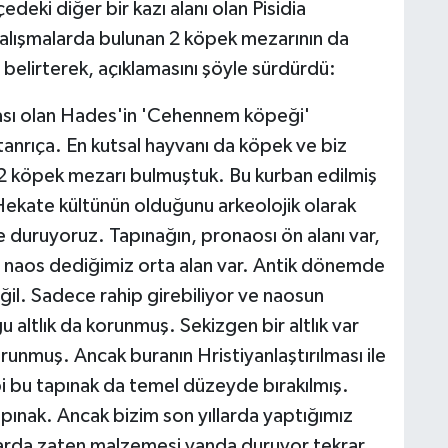
çedeki diğer bir kazı alanı olan Pisidia
çalışmalarda bulunan 2 köpek mezarının da
 belirterek, açıklamasını şöyle sürdürdü:
yası olan Hades'in 'Cehennem köpeği'
anrıça. En kutsal hayvanı da köpek ve biz
 2 köpek mezarı bulmuştuk. Bu kurban edilmiş
Hekate kültünün olduğunu arkeolojik olarak
 duruyoruz. Tapınağın, pronaosı ön alanı var,
 naos dediğimiz orta alan var. Antik dönemde
ğil. Sadece rahip girebiliyor ve naosun
u altlık da korunmuş. Sekizgen bir altlık var
runmuş. Ancak buranın Hristiyanlaştırılması ile
 bu tapınak da temel düzeyde bırakılmış.
apınak. Ancak bizim son yıllarda yaptığımız
arda zaten malzemesi yanda duruyor tekrar