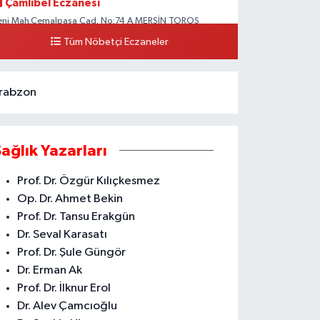
Çamlıbel Eczanesi
eni Mah.Cemalpaşa Cad. No:74 A MERSİN TOROS
EVLET HASTANESİ CİVARI AKDENİZ HÜKÜMET KONAĞI
Tüm Nöbetçi Eczaneler
ARŞISI ARAS KARGO YANI
0 (324) 237 37 99
Yol Tarifi Al
rabzon
Sağlık Yazarları
Prof. Dr. Özgür Kılıçkesmez
Op. Dr. Ahmet Bekin
Prof. Dr. Tansu Erakgün
Dr. Seval Karasatı
Prof. Dr. Şule Güngör
Dr. Erman Ak
Prof. Dr. İlknur Erol
Dr. Alev Çamcıoğlu