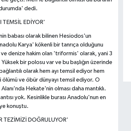
 durumda' dedi.
 TEMSİL EDİYOR'
inin babası olarak bilinen Hesiodos'un
Anadolu Karya' kökenli bir tanrıça olduğunu
ve denize hakim olan 'triformis' olarak, yani 3
. Yüksek bir polosu var ve bu başlığın üzerinde
bağlantılı olarak hem ayı temsil ediyor hem
ni ölümü ve öbür dünyayı temsil ediyor. O
Alanı'nda Hekate'nin olması daha mantıklı.
lantısı yok. Kesinlikle burası Anadolu'nun en
diye konuştu.
R TEZİMİZİ DOĞRULUYOR'