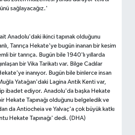
sünü sağlayacağız.'
ait Anadolu'daki ikinci tapınak olduğunu
anlı, Tanrıça Hekate'ye bugün inanan bir kesim
li bir tanrıça. Bugün bile 1940'lı yıllarda
laşan bir Vika Tarikatı var. Bilge Cadılar
Hekate'ye inanıyor. Bugün bile binlerce insan
Muğla Yatağan'daki Lagina Antik Kenti var,
elip ibadet ediyor. Anadolu'da başka Hekate
 bir Hekate Tapınağı olduğunu belgeledik ve
dan da Antiocheia ve Yalvaç'a çok büyük katkı
untu Hekate Tapınağı' dedi. (DHA)