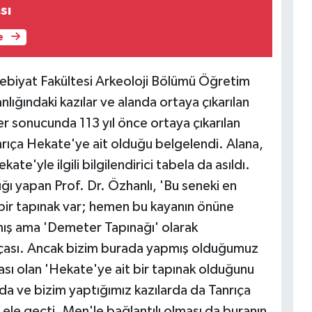
sı
e
ebiyat Fakültesi Arkeoloji Bölümü Öğretim
ığındaki kazılar ve alanda ortaya çıkarılan
r sonucunda 113 yıl önce ortaya çıkarılan
nrıça Hekate'ye ait olduğu belgelendi. Alana,
ate'yle ilgili bilgilendirici tabela da asıldı.
ığı yapan Prof. Dr. Özhanlı, 'Bu seneki en
bir tapınak var; hemen bu kayanın önüne
lmış ama 'Demeter Tapınağı' olarak
ıçası. Ancak bizim burada yapmış olduğumuz
ası olan 'Hekate'ye ait bir tapınak olduğunu
da ve bizim yaptığımız kazılarda da Tanrıça
 ele geçti. Men'le bağlantılı olması da buranın