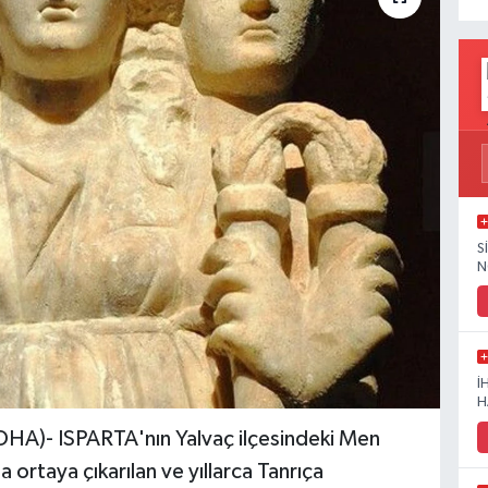
S
N
İ
H
HA)- ISPARTA'nın Yalvaç ilçesindeki Men
a ortaya çıkarılan ve yıllarca Tanrıça