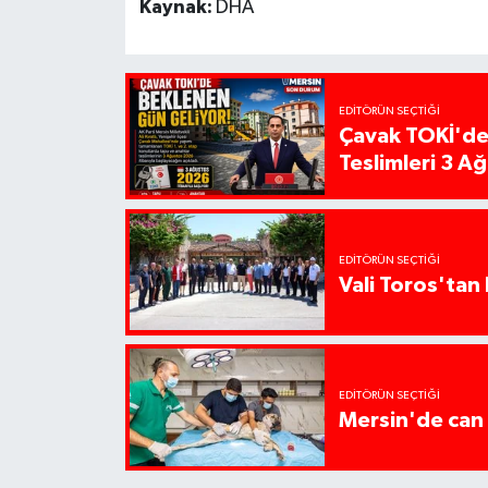
Kaynak:
DHA
EDITÖRÜN SEÇTIĞI
Çavak TOKİ'de
Teslimleri 3 A
EDITÖRÜN SEÇTIĞI
Vali Toros'tan 
EDITÖRÜN SEÇTIĞI
Mersin'de can 