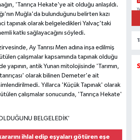
ğın, 'Tanrıça Hekate'ye ait olduğu anlaşıldı.
Y
ğı'nın Muğla'da bulunduğunu belirten kazı
D
K
ci tapınak olarak belgeledikleri Yalvaç'taki
emli katkı sağlayacağını söyledi.
T
irvesinde, Ay Tanrısı Men adına inşa edilmiş
ürütülen çalışmalar kapsamında tapınak olduğu
 yapının, antik Yunan mitolojisinde 'Tarımın,
tanrıçası' olarak bilinen Demeter'e ait
imlendirilmedi. Yıllarca 'Küçük Tapınak' olarak
ütülen çalışmalar sonucunda, 'Tanrıça Hekate'
 OLDUĞUNU BELGELEDİK'
ararını ihlal edip eşyaları götüren eşe