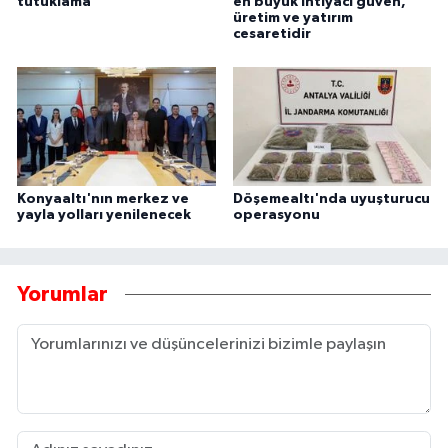
tutuklama
en büyük ihtiyacı güven,
üretim ve yatırım
cesaretidir
Konyaaltı'nın merkez ve
Döşemealtı'nda uyuşturucu
yayla yolları yenilenecek
operasyonu
Yorumlar