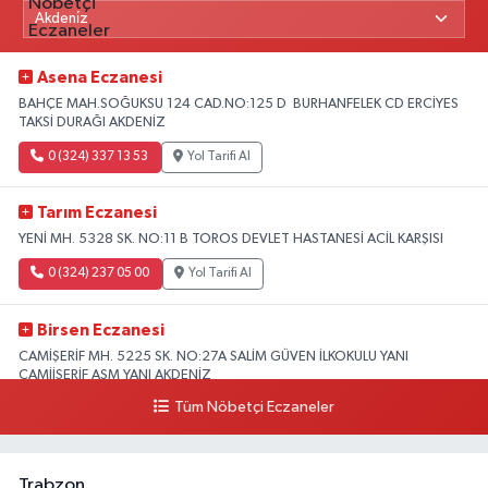
Asena Eczanesi
BAHÇE MAH.SOĞUKSU 124 CAD.NO:125 D BURHANFELEK CD ERCİYES
TAKSİ DURAĞI AKDENİZ
0 (324) 337 13 53
Yol Tarifi Al
Tarım Eczanesi
YENİ MH. 5328 SK. NO:11 B TOROS DEVLET HASTANESİ ACİL KARŞISI
0 (324) 237 05 00
Yol Tarifi Al
Birsen Eczanesi
CAMİŞERİF MH. 5225 SK. NO:27A SALİM GÜVEN İLKOKULU YANI
CAMİİŞERİF ASM YANI AKDENİZ
Tüm Nöbetçi Eczaneler
0 (324) 237 41 15
Yol Tarifi Al
Trabzon