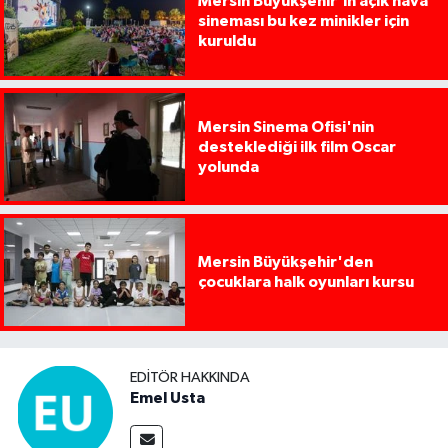
Mersin Büyükşehir'in açık hava
sineması bu kez minikler için
kuruldu
Mersin Sinema Ofisi'nin
desteklediği ilk film Oscar
yolunda
Mersin Büyükşehir'den
çocuklara halk oyunları kursu
EDITÖR HAKKINDA
Emel Usta