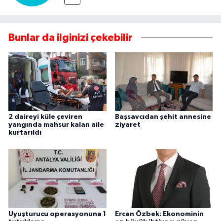
Bunlar da ilginizi çekebilir
2 daireyi küle çeviren
Başsavcıdan şehit annesine
yangında mahsur kalan aile
ziyaret
kurtarıldı
Uyuşturucu operasyonuna 1
Ercan Özbek: Ekonominin