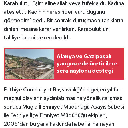
Karabulut, 'Eşim eline silah veya tüfek aldı. Kadına
ateş etti. Kadının neresinden vurulduğunu
görmedim' dedi. Bir sonraki duruşmada tanıkların
dinlenilmesine karar verilirken, Karabulut'un
tahliye talebi de reddedildi.
Alanya ve Gazipaşalı
yangınzede üreticilere
sera naylonu desteği
Fethiye Cumhuriyet Başsavcılığı'nın geçen yıl faili
meçhul olayların aydınlatılmasına yönelik çalışması
sonucu Muğla İl Emniyet Müdürlüğü Asayiş Şubesi
ile Fethiye İlçe Emniyet Müdürlüğü ekipleri,
2006'dan bu yana hakkında haber alınamayan