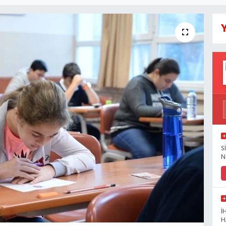
Y
S
N
İ
H