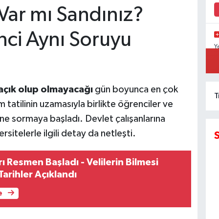
Var mı Sandınız?
nci Aynı Soruyu
Y
D
K
 açık olup olmayacağı
gün boyunca en çok
T
 tatilinin uzamasıyla birlikte öğrenciler ve
rine sormaya başladı. Devlet çalışanlarına
ersitelerle ilgili detay da netleşti.
rı Resmen Başladı - Velilerin Bilmesi
arihler Açıklandı
e