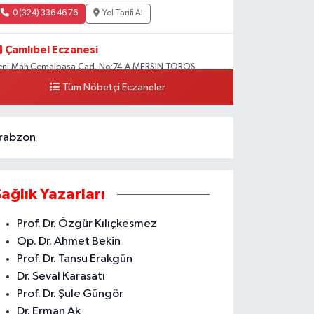
0 (324) 336 46 76
Yol Tarifi Al
Çamlıbel Eczanesi
eni Mah.Cemalpaşa Cad. No:74 A MERSİN TOROS
EVLET HASTANESİ CİVARI AKDENİZ HÜKÜMET KONAĞI
Tüm Nöbetçi Eczaneler
ARŞISI ARAS KARGO YANI
0 (324) 237 37 99
Yol Tarifi Al
rabzon
Sağlık Yazarları
Prof. Dr. Özgür Kılıçkesmez
Op. Dr. Ahmet Bekin
Prof. Dr. Tansu Erakgün
Dr. Seval Karasatı
Prof. Dr. Şule Güngör
Dr. Erman Ak