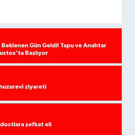
 Beklenen Gün Geldi! Tapu ve Anahtar
ğustos'ta Başlıyor
huzurevi ziyareti
dostlara şefkat eli