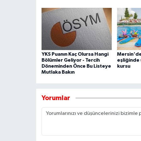
YKS Puanın Kaç Olursa Hangi
Mersin'd
Bölümler Geliyor - Tercih
eşliğinde
Döneminden Önce Bu Listeye
kursu
Mutlaka Bakın
Yorumlar