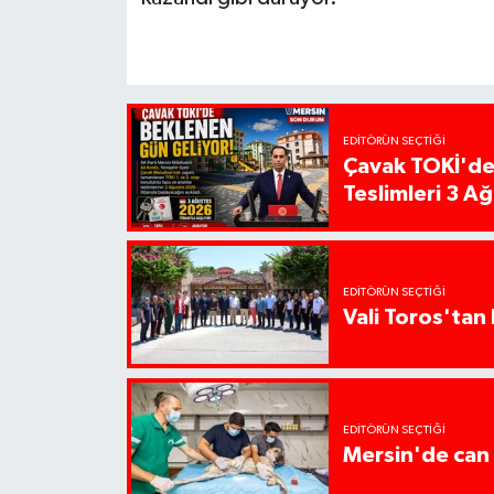
EDITÖRÜN SEÇTIĞI
Çavak TOKİ'de
Teslimleri 3 A
EDITÖRÜN SEÇTIĞI
Vali Toros'tan 
EDITÖRÜN SEÇTIĞI
Mersin'de can 