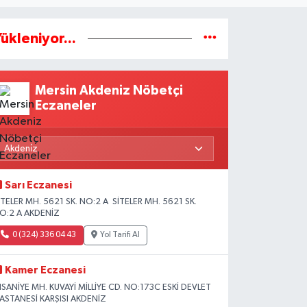
ükleniyor...
Mersin Akdeniz Nöbetçi
Eczaneler
Sarı Eczanesi
İTELER MH. 5621 SK. NO:2 A SİTELER MH. 5621 SK.
O:2 A AKDENİZ
0 (324) 336 04 43
Yol Tarifi Al
Kamer Eczanesi
HSANİYE MH. KUVAYİ MİLLİYE CD. NO:173C ESKİ DEVLET
ASTANESİ KARŞISI AKDENİZ