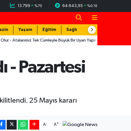
13.799
64.643,95
%
70
%
0.16
azin
Yaşam
Eğitim
Sağlık
Teknoloji
arımız Tek Cümleyle Büyük Bir Uyarı Yapmış
12:19
Muratpaşa'nın L
ı - Pazartesi
ilitlendi. 25 Mayıs kararı
-
+
A
A