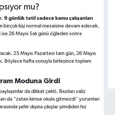
apsıyor mu?
r.
9 günlük tatil sadece kamu çalışanları
an birçok kişi normal mesaisine devam edecek.
li ise 26 Mayıs Salı günü öğleden sonra
olacak. 25 Mayıs Pazartesi tam gün, 26 Mayıs
cak. Böylece hafta sonuyla birleşince toplam
yram Moduna Girdi
ylaşımlar da dikkat çekti. Bazıları valiz
ları da “zaten kimse okula gitmezdi” yorumları
arasında şehir dışına çıkışlar şimdiden hız