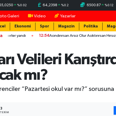
55,0250
64,2398
6500.87
%
0.02
%
0.2
%
0.12
oto Galeri
Video
Yazarlar
cel
Ekonomi
Spor
Magazin
Politika
Mag
ka
ndı
12:54
Acındırırsan Arsız Olur Acıktırırsan Hırsız Olur - Atal
ı Velileri Karıştırd
acak mı?
enciler “Pazartesi okul var mı?” sorusuna k
3
TERIM