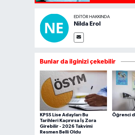
EDITÖR HAKKINDA
Nilda Erol
Bunlar da ilginizi çekebilir
KPSS Lise Adayları Bu
Öğrenci d
Tarihleri Kaçırırsa İş Zora
Girebilir - 2026 Takvimi
Resmen Belli Oldu