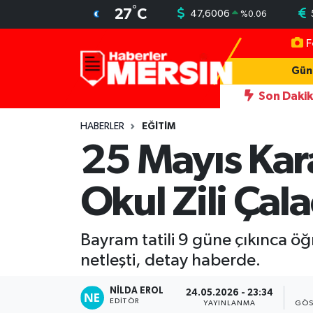
°
27
C
47,6006
%
0.06
F
Mersin Nöbetçi Eczaneler
Gün
Mersin Hava Durumu
Son Daki
i simgesi Henna Heykeli
13:06
İşçilerin kaldığı konteynerler ya
Mersin Trafik Yoğunluk Haritası
HABERLER
EĞİTİM
25 Mayıs Karar
Süper Lig Puan Durumu ve Fikstür
Okul Zili Çal
Tüm Manşetler
Son Dakika Haberleri
Bayram tatili 9 güne çıkınca öğr
netleşti, detay haberde.
Haber Arşivi
NILDA EROL
24.05.2026 - 23:34
EDITÖR
YAYINLANMA
GÖS