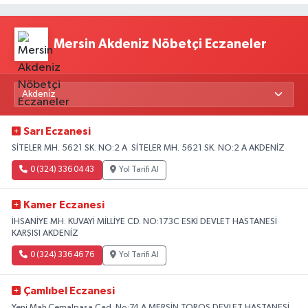
Mersin Akdeniz Nöbetçi Eczaneler
Sarı Eczanesi
SİTELER MH. 5621 SK. NO:2 A SİTELER MH. 5621 SK. NO:2 A AKDENİZ
0 (324) 336 04 43
Yol Tarifi Al
Kamer Eczanesi
İHSANİYE MH. KUVAYİ MİLLİYE CD. NO:173C ESKİ DEVLET HASTANESİ
KARŞISI AKDENİZ
0 (324) 336 46 76
Yol Tarifi Al
Çamlıbel Eczanesi
Yeni Mah.Cemalpaşa Cad. No:74 A MERSİN TOROS DEVLET HASTANESİ