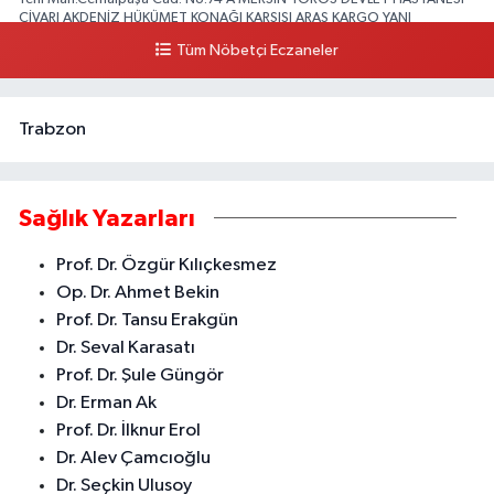
CİVARI AKDENİZ HÜKÜMET KONAĞI KARŞISI ARAS KARGO YANI
Tüm Nöbetçi Eczaneler
0 (324) 237 37 99
Yol Tarifi Al
Trabzon
Sağlık Yazarları
Prof. Dr. Özgür Kılıçkesmez
Op. Dr. Ahmet Bekin
Prof. Dr. Tansu Erakgün
Dr. Seval Karasatı
Prof. Dr. Şule Güngör
Dr. Erman Ak
Prof. Dr. İlknur Erol
Dr. Alev Çamcıoğlu
Dr. Seçkin Ulusoy