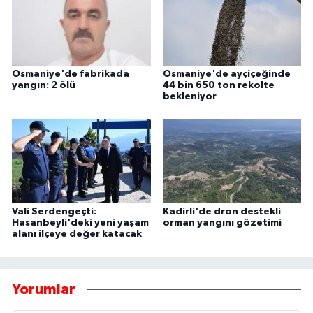
Osmaniye'de fabrikada
Osmaniye'de ayçiçeğinde
yangın: 2 ölü
44 bin 650 ton rekolte
bekleniyor
Vali Serdengeçti:
Kadirli'de dron destekli
Hasanbeyli'deki yeni yaşam
orman yangını gözetimi
alanı ilçeye değer katacak
Yorumlar