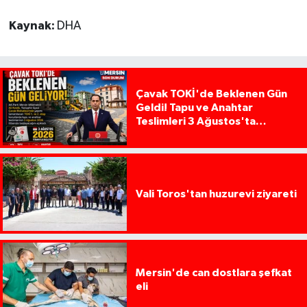
Kaynak:
DHA
Çavak TOKİ'de Beklenen Gün
Geldi! Tapu ve Anahtar
Teslimleri 3 Ağustos'ta
Başlıyor
Vali Toros'tan huzurevi ziyareti
Mersin'de can dostlara şefkat
eli