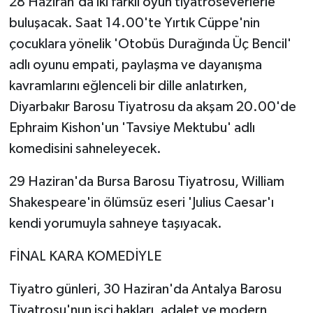
28 Haziran'da iki farklı oyun tiyatroseverlerle
buluşacak. Saat 14.00'te Yırtık Cüppe'nin
çocuklara yönelik 'Otobüs Durağında Üç Bencil'
adlı oyunu empati, paylaşma ve dayanışma
kavramlarını eğlenceli bir dille anlatırken,
Diyarbakır Barosu Tiyatrosu da akşam 20.00'de
Ephraim Kishon'un 'Tavsiye Mektubu' adlı
komedisini sahneleyecek.
29 Haziran'da Bursa Barosu Tiyatrosu, William
Shakespeare'in ölümsüz eseri 'Julius Caesar'ı
kendi yorumuyla sahneye taşıyacak.
FİNAL KARA KOMEDİYLE
Tiyatro günleri, 30 Haziran'da Antalya Barosu
Tiyatrosu'nun işçi hakları, adalet ve modern