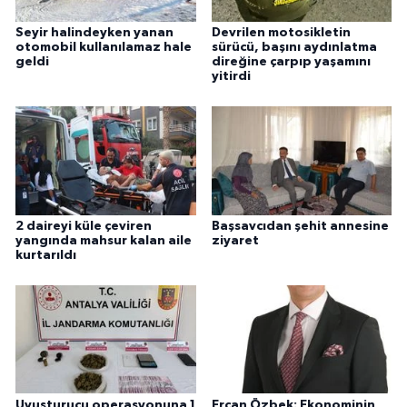
Seyir halindeyken yanan
Devrilen motosikletin
otomobil kullanılamaz hale
sürücü, başını aydınlatma
geldi
direğine çarpıp yaşamını
yitirdi
2 daireyi küle çeviren
Başsavcıdan şehit annesine
yangında mahsur kalan aile
ziyaret
kurtarıldı
Uyuşturucu operasyonuna 1
Ercan Özbek: Ekonominin