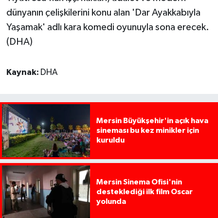
dünyanın çelişkilerini konu alan 'Dar Ayakkabıyla
Yaşamak' adlı kara komedi oyunuyla sona erecek.
(DHA)
Kaynak:
DHA
Mersin Büyükşehir'in açık hava
sineması bu kez minikler için
kuruldu
Mersin Sinema Ofisi'nin
desteklediği ilk film Oscar
yolunda