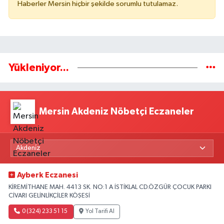
Haberler Mersin hiçbir şekilde sorumlu tutulamaz.
Yükleniyor...
Mersin Akdeniz Nöbetçi Eczaneler
Ayberk Eczanesi
KİREMİTHANE MAH. 4413 SK. NO:1 A İSTİKLAL CD.ÖZGÜR ÇOCUK PARKI
CİVARI GELİNLİKÇİLER KÖŞESİ
0 (324) 233 51 15
Yol Tarifi Al