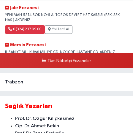
Jale Eczanesi
YENI MAH.5314 SOK.NO:6 A TOROS DEVLET HST KARŞISI (ESKİ SSK
HAS.) AKDENİZ
0 (324) 237 99 00
Yol Tarifi Al
Mersin Eczanesi
İHSANİYE MH. KUVAİ MİLLİYE CD. NO.109F HASTANE CD. AKDENİZ
BELEDİYESİ ARKASI ZİRAAT BANKASI KURUÇEŞME ŞUBESİ KARŞISI
Tüm Nöbetçi Eczaneler
AKDENİZ
0 (324) 337 10 17
Yol Tarifi Al
Trabzon
Sağlık Yazarları
Prof. Dr. Özgür Kılıçkesmez
Op. Dr. Ahmet Bekin