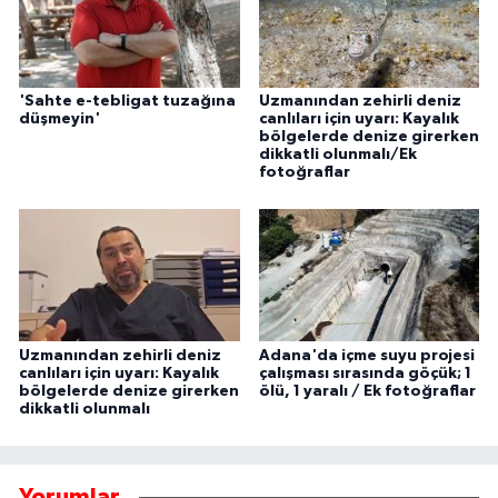
'Sahte e-tebligat tuzağına
Uzmanından zehirli deniz
düşmeyin'
canlıları için uyarı: Kayalık
bölgelerde denize girerken
dikkatli olunmalı/Ek
fotoğraflar
Uzmanından zehirli deniz
Adana'da içme suyu projesi
canlıları için uyarı: Kayalık
çalışması sırasında göçük; 1
bölgelerde denize girerken
ölü, 1 yaralı / Ek fotoğraflar
dikkatli olunmalı
Yorumlar