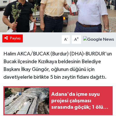
Paylaş
-
+
A
A
Halim AKCA/BUCAK (Burdur) (DHA)-BURDUR'un
Bucak ilçesinde Kızılkaya beldesinin Belediye
Başkanı İlkay Güngör, oğlunun düğünü için
davetiyelerle birlikte 5 bin zeytin fidanı dağıttı.
Adana'da içme suyu
projesi çalışması
sırasında göçük; 1 ölü, 1
yaralı / Ek fotoğraflar