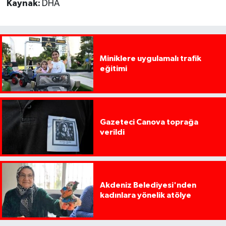
Kaynak:
DHA
Miniklere uygulamalı trafik
eğitimi
Gazeteci Canova toprağa
verildi
Akdeniz Belediyesi'nden
kadınlara yönelik atölye