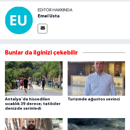
EDITÖR HAKKINDA
Emel Usta
Bunlar da ilginizi çekebilir
Antalya'da hissedilen
Turizmde ağustos sevinci
sıcaklık 39 derece; tatilciler
denizde serinledi