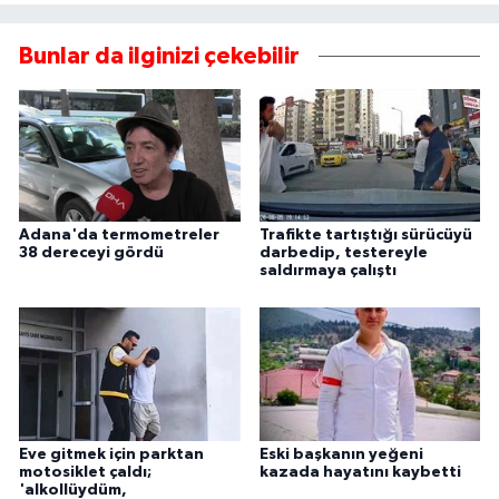
Bunlar da ilginizi çekebilir
Adana'da termometreler
Trafikte tartıştığı sürücüyü
38 dereceyi gördü
darbedip, testereyle
saldırmaya çalıştı
Eve gitmek için parktan
Eski başkanın yeğeni
motosiklet çaldı;
kazada hayatını kaybetti
'alkollüydüm,