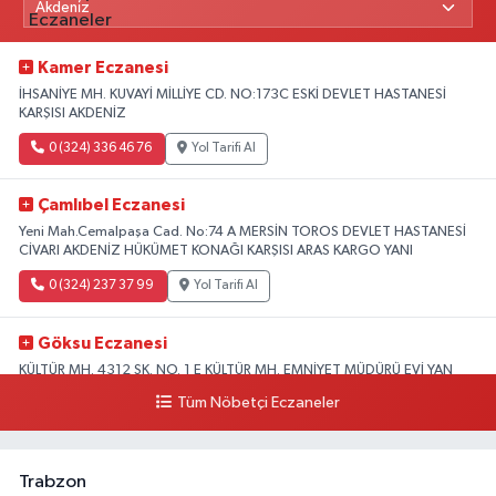
Kamer Eczanesi
İHSANİYE MH. KUVAYİ MİLLİYE CD. NO:173C ESKİ DEVLET HASTANESİ
KARŞISI AKDENİZ
0 (324) 336 46 76
Yol Tarifi Al
Çamlıbel Eczanesi
Yeni Mah.Cemalpaşa Cad. No:74 A MERSİN TOROS DEVLET HASTANESİ
CİVARI AKDENİZ HÜKÜMET KONAĞI KARŞISI ARAS KARGO YANI
0 (324) 237 37 99
Yol Tarifi Al
Göksu Eczanesi
KÜLTÜR MH. 4312 SK. NO. 1 E KÜLTÜR MH. EMNİYET MÜDÜRÜ EVİ YAN
SOKAĞI ÇAMLIBEL ASM KARŞISI CİVARI AKDENİZ
Tüm Nöbetçi Eczaneler
0 (324) 238 42 26
Yol Tarifi Al
Trabzon