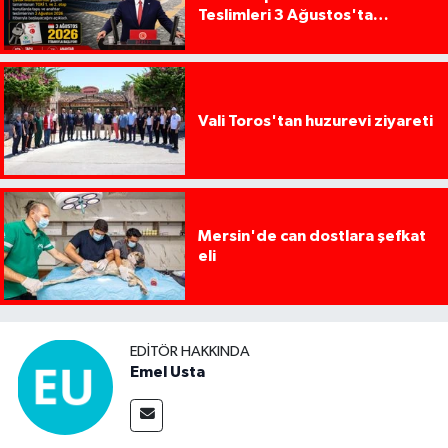
Teslimleri 3 Ağustos'ta
Başlıyor
Vali Toros'tan huzurevi ziyareti
Mersin'de can dostlara şefkat
eli
EDITÖR HAKKINDA
Emel Usta