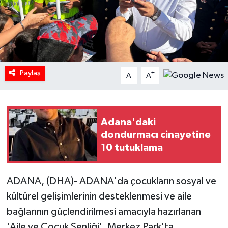
Paylaş
-
+
A
A
Adana'daki
dondurmacı cinayetine
10 tutuklama
ADANA, (DHA)- ADANA'da çocukların sosyal ve
kültürel gelişimlerinin desteklenmesi ve aile
bağlarının güçlendirilmesi amacıyla hazırlanan
'Aile ve Çocuk Şenliği', Merkez Park'ta