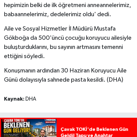
hepimizin belki de ilk öğretmeni anneannelerimiz,
babaannelerimiz, dedelerimiz oldu' dedi.
Aile ve Sosyal Hizmetler İl Müdürü Mustafa
Gökboğa da 500'üncü çocuğu koruyucu ailesiyle
buluşturduklarını, bu sayının artmasını temenni
ettiğini söyledi.
Konuşmanın ardından 30 Haziran Koruyucu Aile
Günü dolayısıyla sahnede pasta kesildi. (DHA)
Kaynak:
DHA
Çavak TOKİ'de Beklenen Gün
Geldi! Tapu ve Anahtar