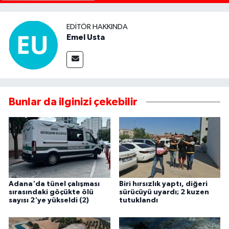
EDITÖR HAKKINDA
Emel Usta
Bunlar da ilginizi çekebilir
Adana'da tünel çalışması
Biri hırsızlık yaptı, diğeri
sırasındaki göçükte ölü
sürücüyü uyardı; 2 kuzen
sayısı 2'ye yükseldi (2)
tutuklandı