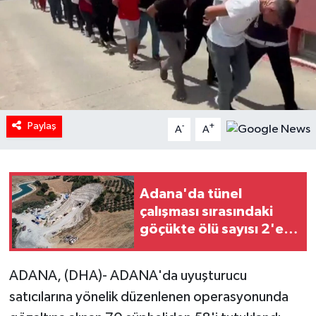
Paylaş
-
+
A
A
Adana'da tünel
çalışması sırasındaki
göçükte ölü sayısı 2'e
yükseldi
ADANA, (DHA)- ADANA'da uyuşturucu
satıcılarına yönelik düzenlenen operasyonunda