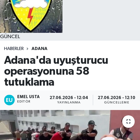
GÜNCEL
HABERLER
ADANA
Adana'da uyuşturucu
operasyonuna 58
tutuklama
EMEL USTA
27.06.2026 - 12:04
27.06.2026 - 12:10
EDITÖR
YAYINLANMA
GÜNCELLEME