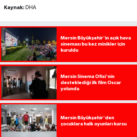
Kaynak:
DHA
Mersin Büyükşehir'in açık hava
sineması bu kez minikler için
kuruldu
Mersin Sinema Ofisi'nin
desteklediği ilk film Oscar
yolunda
Mersin Büyükşehir'den
çocuklara halk oyunları kursu