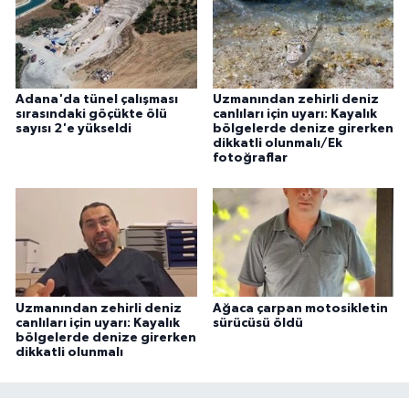
Adana'da tünel çalışması
Uzmanından zehirli deniz
sırasındaki göçükte ölü
canlıları için uyarı: Kayalık
sayısı 2'e yükseldi
bölgelerde denize girerken
dikkatli olunmalı/Ek
fotoğraflar
Uzmanından zehirli deniz
Ağaca çarpan motosikletin
canlıları için uyarı: Kayalık
sürücüsü öldü
bölgelerde denize girerken
dikkatli olunmalı