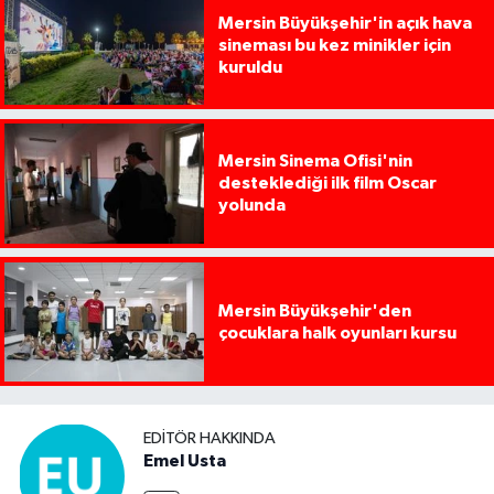
Mersin Büyükşehir'in açık hava
sineması bu kez minikler için
kuruldu
Mersin Sinema Ofisi'nin
desteklediği ilk film Oscar
yolunda
Mersin Büyükşehir'den
çocuklara halk oyunları kursu
EDITÖR HAKKINDA
Emel Usta