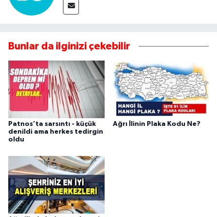
Bunlar da ilginizi çekebilir
Patnos’ta sarsıntı - küçük
Ağrı İlinin Plaka Kodu Ne?
denildi ama herkes tedirgin
oldu