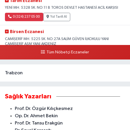
Tarım Eczanesi
YENİ MH. 5328 SK. NO:11 B TOROS DEVLET HASTANESİ ACİL KARŞISI
0 (324) 237 05 00
Yol Tarifi Al
Birsen Eczanesi
CAMİŞERİF MH. 5225 SK. NO:27A SALİM GÜVEN İLKOKULU YANI
CAMİİŞERİF ASM YANI AKDENİZ
Tüm Nöbetçi Eczaneler
0 (324) 237 41 15
Yol Tarifi Al
Trabzon
Sağlık Yazarları
Prof. Dr. Özgür Kılıçkesmez
Op. Dr. Ahmet Bekin
Prof. Dr. Tansu Erakgün