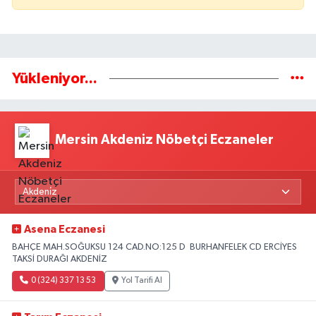
Yükleniyor...
Mersin Akdeniz Nöbetçi Eczaneler
Asena Eczanesi
BAHÇE MAH.SOĞUKSU 124 CAD.NO:125 D BURHANFELEK CD ERCİYES
TAKSİ DURAĞI AKDENİZ
0 (324) 337 13 53
Yol Tarifi Al