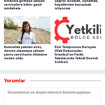
binasına girmeye çalışan
çağrısı: Koşmak, oynamak,
servisçilere biber gazlı
hayallerime kavuşmak
müdahale
istiyorum
Kumsalda yakılan ateş,
Evin Temposunu Koruyan
denize ulaşmaya çalışan
Ufak Dokunuşlar:
yavru carettanın ölümüne
İstanbul’un Farklı
neden oldu
Yakalarında Teknik Destek
Sohbeti
Yorumlar