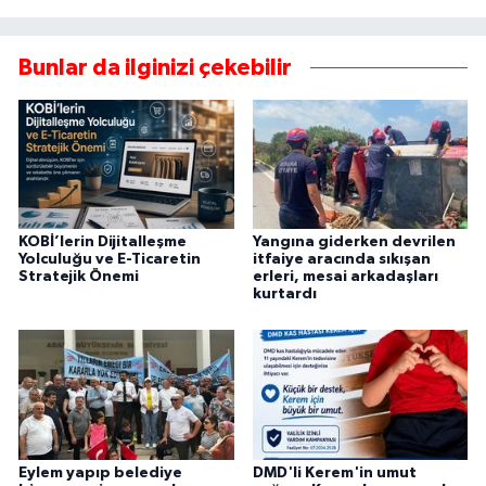
Bunlar da ilginizi çekebilir
KOBİ’lerin Dijitalleşme
Yangına giderken devrilen
Yolculuğu ve E-Ticaretin
itfaiye aracında sıkışan
Stratejik Önemi
erleri, mesai arkadaşları
kurtardı
Eylem yapıp belediye
DMD'li Kerem'in umut