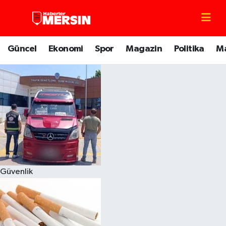
Mersin Nöbetçi Eczaneler
Güncel
Ekonomi
Spor
Magazin
Politika
M
Mersin Hava Durumu
Mersin Trafik Yoğunluk Haritası
Süper Lig Puan Durumu ve Fikstür
Tüm Manşetler
Son Dakika Haberleri
Güvenlik
Haber Arşivi