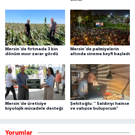
Mersin'de fırtınada 3 bin
Mersin'de palmiyelerin
dönüm mısır zarar gördü
altında sinema keyfi başladı
Mersin'de üreticiye
Şehitoğlu: " Saldırıyı haince
biyolojik mücadele desteği
ve vahşice buluyorum"
Yorumlar