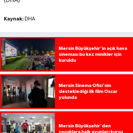
(DHA)
Kaynak:
DHA
Mersin Büyükşehir'in açık hava
sineması bu kez minikler için
kuruldu
Mersin Sinema Ofisi'nin
desteklediği ilk film Oscar
yolunda
Mersin Büyükşehir'den
çocuklara halk oyunları kursu