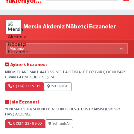
Yükleniyor...
Mersin Akdeniz Nöbetçi Eczaneler
Ayberk Eczanesi
KİREMİTHANE MAH. 4413 SK. NO:1 A İSTİKLAL CD.ÖZGÜR ÇOCUK PARKI
CİVARI GELİNLİKÇİLER KÖŞESİ
0 (324) 233 51 15
Yol Tarifi Al
Jale Eczanesi
YENI MAH.5314 SOK.NO:6 A TOROS DEVLET HST KARŞISI (ESKİ SSK
HAS.) AKDENİZ
0 (324) 237 99 00
Yol Tarifi Al