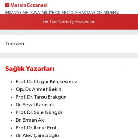
Mersin Eczanesi
İHSANİYE MH. KUVAİ MİLLİYE CD. NO.109F HASTANE CD. AKDENİZ
BELEDİYESİ ARKASI ZİRAAT BANKASI KURUÇEŞME ŞUBESİ KARŞISI
Tüm Nöbetçi Eczaneler
AKDENİZ
0 (324) 337 10 17
Yol Tarifi Al
Trabzon
Sağlık Yazarları
Prof. Dr. Özgür Kılıçkesmez
Op. Dr. Ahmet Bekin
Prof. Dr. Tansu Erakgün
Dr. Seval Karasatı
Prof. Dr. Şule Güngör
Dr. Erman Ak
Prof. Dr. İlknur Erol
Dr. Alev Çamcıoğlu