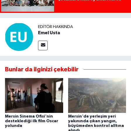
EDITÖR HAKKINDA
Emel Usta
Bunlar da ilginizi çekebilir
Mersin Sinema Ofisi'nin
Mersin'de yerleşim yeri
desteklediği ilk film Oscar
yakınında çıkan yangın,
yolunda
büyümeden kontrol alltına
alındı