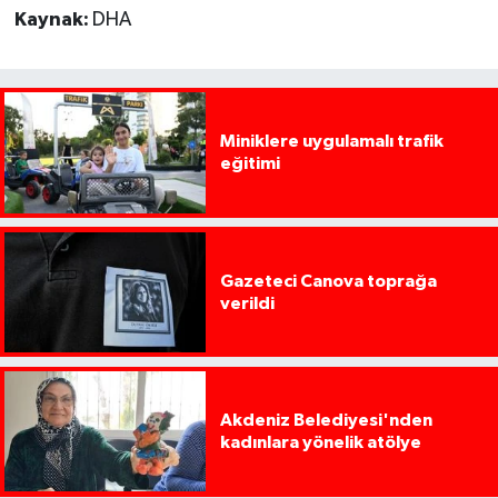
Kaynak:
DHA
Miniklere uygulamalı trafik
eğitimi
Gazeteci Canova toprağa
verildi
Akdeniz Belediyesi'nden
kadınlara yönelik atölye