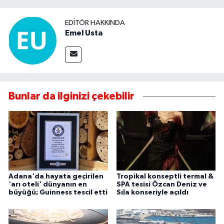
EDITÖR HAKKINDA
Emel Usta
Bunlar da ilginizi çekebilir
Adana'da hayata geçirilen
Tropikal konseptli termal &
'arı oteli' dünyanın en
SPA tesisi Özcan Deniz ve
büyüğü; Guinness tescil etti
Sıla konseriyle açıldı