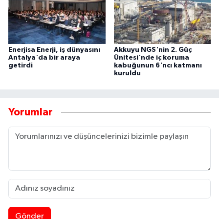
Enerjisa Enerji, iş dünyasını
Akkuyu NGS'nin 2. Güç
Antalya'da bir araya
Ünitesi'nde iç koruma
getirdi
kabuğunun 6'ncı katmanı
kuruldu
Yorumlar
Gönder