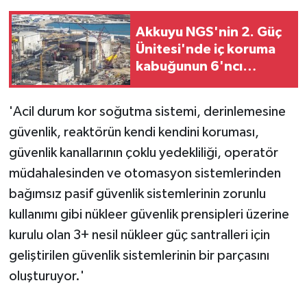
Akkuyu NGS'nin 2. Güç
Ünitesi'nde iç koruma
kabuğunun 6'ncı
katmanı kuruldu
'Acil durum kor soğutma sistemi, derinlemesine
güvenlik, reaktörün kendi kendini koruması,
güvenlik kanallarının çoklu yedekliliği, operatör
müdahalesinden ve otomasyon sistemlerinden
bağımsız pasif güvenlik sistemlerinin zorunlu
kullanımı gibi nükleer güvenlik prensipleri üzerine
kurulu olan 3+ nesil nükleer güç santralleri için
geliştirilen güvenlik sistemlerinin bir parçasını
oluşturuyor.'