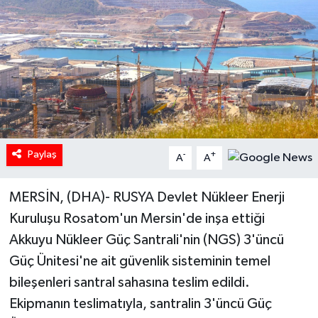
Paylaş
-
+
A
A
MERSİN, (DHA)- RUSYA Devlet Nükleer Enerji
Kuruluşu Rosatom'un Mersin'de inşa ettiği
Akkuyu Nükleer Güç Santrali'nin (NGS) 3'üncü
Güç Ünitesi'ne ait güvenlik sisteminin temel
bileşenleri santral sahasına teslim edildi.
Ekipmanın teslimatıyla, santralin 3'üncü Güç