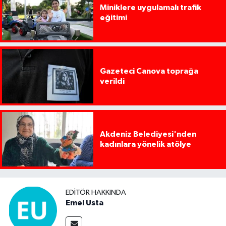
Miniklere uygulamalı trafik
eğitimi
Gazeteci Canova toprağa
verildi
Akdeniz Belediyesi'nden
kadınlara yönelik atölye
EDITÖR HAKKINDA
Emel Usta