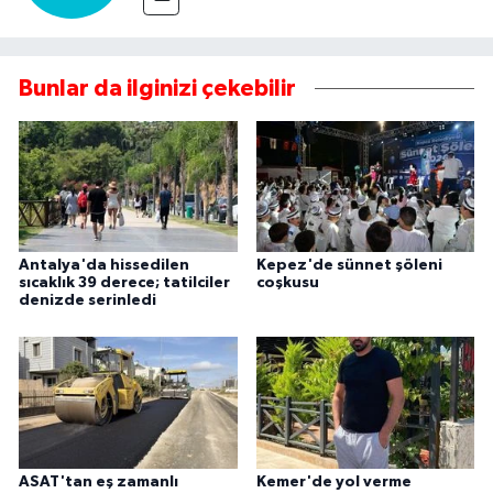
Bunlar da ilginizi çekebilir
Antalya'da hissedilen
Kepez'de sünnet şöleni
sıcaklık 39 derece; tatilciler
coşkusu
denizde serinledi
ASAT'tan eş zamanlı
Kemer'de yol verme