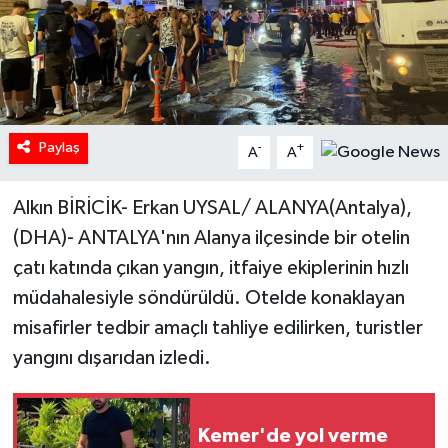
Paylaş
-
+
A
A
Alkın BİRİCİK- Erkan UYSAL/ ALANYA(Antalya),
(DHA)- ANTALYA'nın Alanya ilçesinde bir otelin
çatı katında çıkan yangın, itfaiye ekiplerinin hızlı
müdahalesiyle söndürüldü. Otelde konaklayan
misafirler tedbir amaçlı tahliye edilirken, turistler
yangını dışarıdan izledi.
Kemer'de yol verme