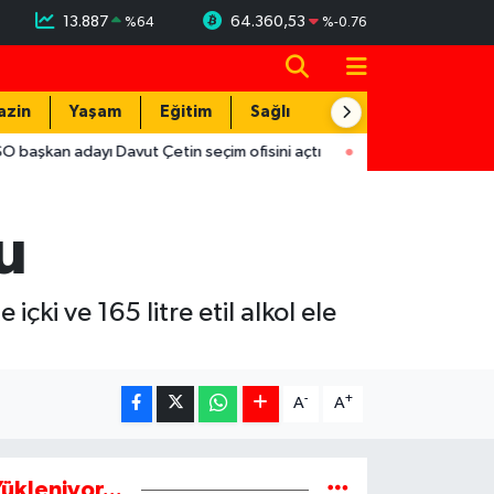
13.887
64.360,53
%
64
%
-0.76
azin
Yaşam
Eğitim
Sağlık
Teknoloji
 adayı Davut Çetin seçim ofisini açtı
17:29
Hırsızlar trafodak
u
çki ve 165 litre etil alkol ele
-
+
A
A
ükleniyor...