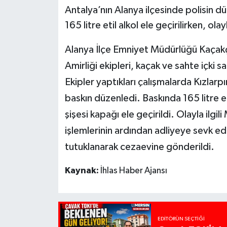
Antalya’nın Alanya ilçesinde polisin d
165 litre etil alkol ele geçirilirken, olay
Alanya İlçe Emniyet Müdürlüğü Kaçakç
Amirliği ekipleri, kaçak ve sahte içki sa
Ekipler yaptıkları çalışmalarda Kızlarp
baskın düzenledi. Baskında 165 litre etil
şişesi kapağı ele geçirildi. Olayla ilgi
işlemlerinin ardından adliyeye sevk ed
tutuklanarak cezaevine gönderildi.
Kaynak:
İhlas Haber Ajansı
EDITÖRÜN SEÇTIĞI