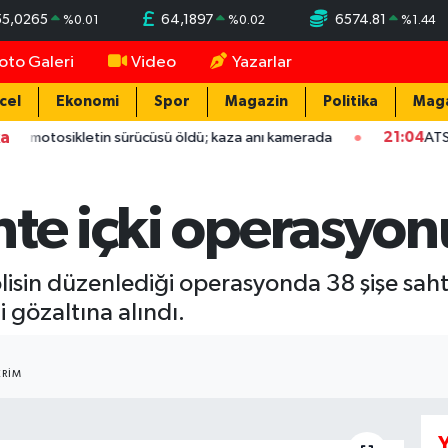
55,0265
64,1897
6574.81
%
0.01
%
0.02
%
1.44
oto Galeri
Video
Yazarlar
cel
Ekonomi
Spor
Magazin
Politika
Mag
ka
otosikletin sürücüsü öldü; kaza anı kamerada
21:04
ATSO başkan
hte içki operasyon
isin düzenlediği operasyonda 38 şişe sahte i
li gözaltına alındı.
RIM
Y