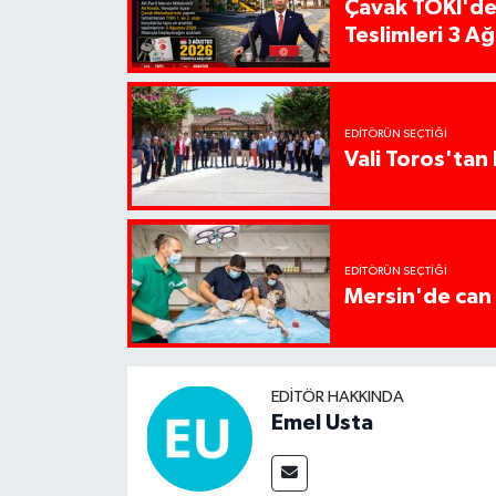
Çavak TOKİ'de
Teslimleri 3 A
EDITÖRÜN SEÇTIĞI
Vali Toros'tan 
EDITÖRÜN SEÇTIĞI
Mersin'de can 
EDITÖR HAKKINDA
Emel Usta