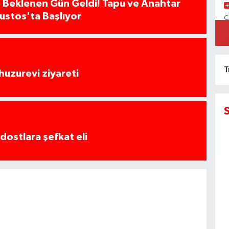
 Beklenen Gün Geldi! Tapu ve Anahtar
ğustos'ta Başlıyor
C
İ
T
huzurevi ziyareti
dostlara şefkat eli