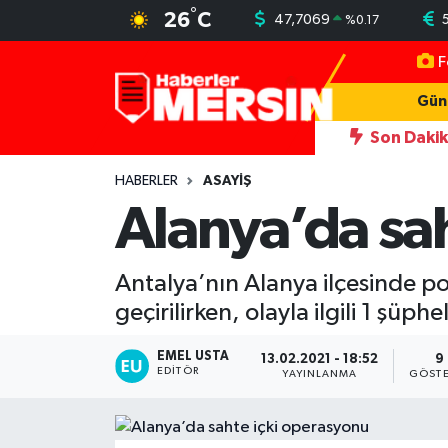
°
26
C
47,7069
%
0.17
F
Mersin Nöbetçi Eczaneler
Gün
Mersin Hava Durumu
Son Daki
stü yakalandı
22:35
Otomobil ve hafif ticari araçla çarpışan m
Mersin Trafik Yoğunluk Haritası
HABERLER
ASAYİŞ
Alanya’da sa
Süper Lig Puan Durumu ve Fikstür
Antalya’nın Alanya ilçesinde pol
Tüm Manşetler
geçirilirken, olayla ilgili 1 şüphe
Son Dakika Haberleri
EMEL USTA
13.02.2021 - 18:52
9
EDITÖR
YAYINLANMA
GÖSTE
Haber Arşivi