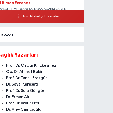
Birsen Eczanesi
AMİŞERİF MH. 5225 SK. NO:27A SALİM GÜVEN
LKOKULU YANI CAMİİŞERİF ASM YANI AKDENİZ
Tüm Nöbetçi Eczaneler
0 (324) 237 41 15
Yol Tarifi Al
rabzon
Sağlık Yazarları
Prof. Dr. Özgür Kılıçkesmez
Op. Dr. Ahmet Bekin
Prof. Dr. Tansu Erakgün
Dr. Seval Karasatı
Prof. Dr. Şule Güngör
Dr. Erman Ak
Prof. Dr. İlknur Erol
Dr. Alev Çamcıoğlu