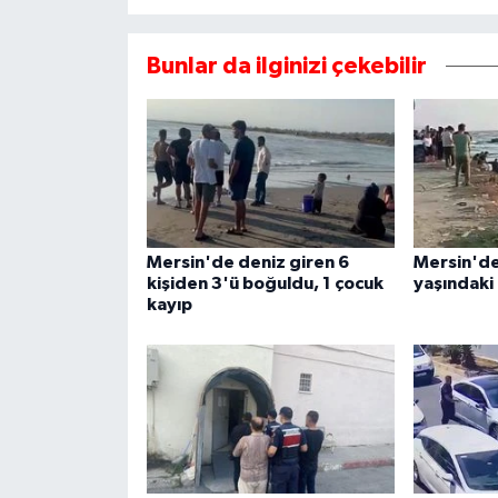
Bunlar da ilginizi çekebilir
Mersin'de deniz giren 6
Mersin'de
kişiden 3'ü boğuldu, 1 çocuk
yaşındaki
kayıp