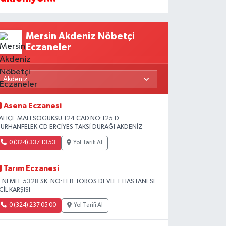
Mersin Akdeniz Nöbetçi
Eczaneler
Asena Eczanesi
AHÇE MAH.SOĞUKSU 124 CAD.NO:125 D
URHANFELEK CD ERCİYES TAKSİ DURAĞI AKDENİZ
0 (324) 337 13 53
Yol Tarifi Al
Tarım Eczanesi
ENİ MH. 5328 SK. NO:11 B TOROS DEVLET HASTANESİ
CİL KARŞISI
0 (324) 237 05 00
Yol Tarifi Al