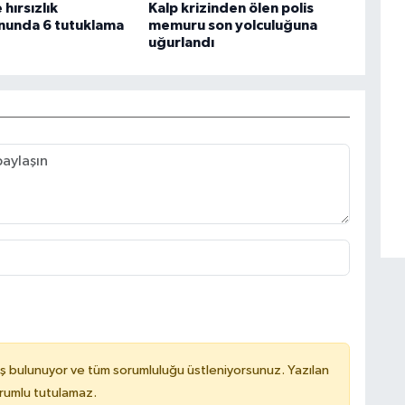
hırsızlık
Kalp krizinden ölen polis
nunda 6 tutuklama
memuru son yolculuğuna
uğurlandı
ş bulunuyor ve tüm sorumluluğu üstleniyorsunuz. Yazılan
orumlu tutulamaz.