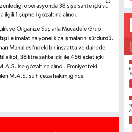
üzenlediği operasyonda 38 şişe sahte içki ve
la ilgili 1 şüpheli gözaltına alındı.
ılık ve Organize Suçlarla Mücadele Grup
tışı ile imalatına yönelik çalışmalarını sürdürdü.
ınarı Mahallesi’ndeki bir inşaatta ve dairede
 alkol, 38 litre sahte içki ile 456 adet içki
li M.A.S. ise gözaltına alındı. Emniyetteki
B
B
ilen M.A.S. sulh ceza hakimliğince
Y
A