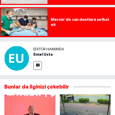
Mersin'de can dostlara şefkat
eli
EDITÖR HAKKINDA
Emel Usta
Bunlar da ilginizi çekebilir