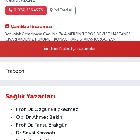
KARŞISI AKDENİZ
0 (324) 336 46 76
Yol Tarifi Al
Çamlıbel Eczanesi
Yeni Mah.Cemalpaşa Cad. No:74 A MERSİN TOROS DEVLET HASTANESİ
CİVARI AKDENİZ HÜKÜMET KONAĞI KARŞISI ARAS KARGO YANI
Tüm Nöbetçi Eczaneler
0 (324) 237 37 99
Yol Tarifi Al
Trabzon
Sağlık Yazarları
Prof. Dr. Özgür Kılıçkesmez
Op. Dr. Ahmet Bekin
Prof. Dr. Tansu Erakgün
Dr. Seval Karasatı