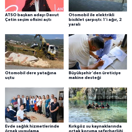
ATSO başkan adayı Davut
Otomobil ile elektrikli
Çetin seçim ofisini açtı
bisiklet çarpıştı: 1'i ağır, 2
yaralı
Otomobil dere yatağına
Büyükşehir'den üreticiye
uçtu
makine desteği
Evde sağlık hizmetlerinde
Kırkgöz su kaynaklarında
örnek uygulama
ortak koruma seferberliği