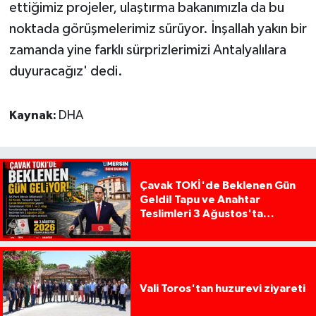
ettiğimiz projeler, ulaştırma bakanımızla da bu
noktada görüşmelerimiz sürüyor. İnşallah yakın bir
zamanda yine farklı sürprizlerimizi Antalyalılara
duyuracağız' dedi.
Kaynak:
DHA
Çavak TOKİ'de Beklenen Gün
Geldi! Tapu ve Anahtar
Teslimleri 3 Ağustos'ta
Başlıyor
Vali Toros'tan huzurevi ziyareti