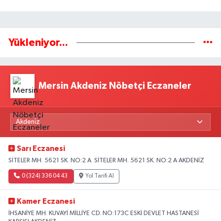
Yükleniyor...
Mersin Akdeniz Nöbetçi Eczaneler
Sarı Eczanesi
SİTELER MH. 5621 SK. NO:2 A SİTELER MH. 5621 SK. NO:2 A AKDENİZ
0 (324) 336 04 43
Yol Tarifi Al
Kamer Eczanesi
İHSANİYE MH. KUVAYİ MİLLİYE CD. NO:173C ESKİ DEVLET HASTANESİ