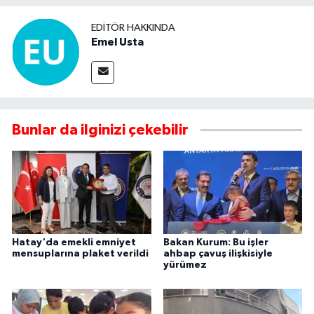
EDITÖR HAKKINDA
Emel Usta
Bunlar da ilginizi çekebilir
Hatay'da emekli emniyet
Bakan Kurum: Bu işler
mensuplarına plaket verildi
ahbap çavuş ilişkisiyle
yürümez