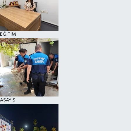
EĞİTİM
ASAYİŞ