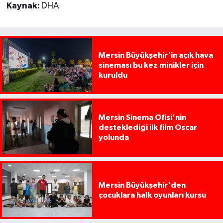
Kaynak:
DHA
Mersin Büyükşehir'in açık hava
sineması bu kez minikler için
kuruldu
Mersin Sinema Ofisi'nin
desteklediği ilk film Oscar
yolunda
Mersin Büyükşehir'den
çocuklara halk oyunları kursu