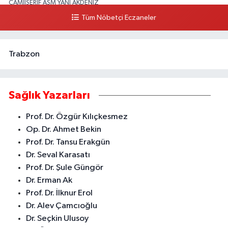
CAMİİŞERİF ASM YANI AKDENİZ
Tüm Nöbetçi Eczaneler
0 (324) 237 41 15
Yol Tarifi Al
Trabzon
Sağlık Yazarları
Prof. Dr. Özgür Kılıçkesmez
Op. Dr. Ahmet Bekin
Prof. Dr. Tansu Erakgün
Dr. Seval Karasatı
Prof. Dr. Şule Güngör
Dr. Erman Ak
Prof. Dr. İlknur Erol
Dr. Alev Çamcıoğlu
Dr. Seçkin Ulusoy