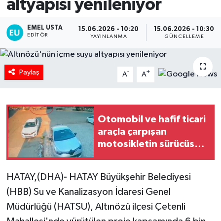
altyapısı yenileniyor
EMEL USTA
15.06.2026 - 10:20
15.06.2026 - 10:30
EDITÖR
YAYINLANMA
GÜNCELLEME
Paylaş
-
+
A
A
Otomobil ve hafif ticari
araçla çarpışan
motosikletin sürücüsü
öldü; kaza anı
kamerada
HATAY,(DHA)- HATAY Büyükşehir Belediyesi
(HBB) Su ve Kanalizasyon İdaresi Genel
Müdürlüğü (HATSU), Altınözü ilçesi Çetenli