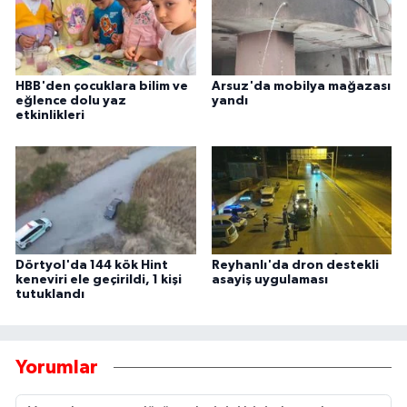
HBB'den çocuklara bilim ve
Arsuz'da mobilya mağazası
eğlence dolu yaz
yandı
etkinlikleri
Dörtyol'da 144 kök Hint
Reyhanlı'da dron destekli
keneviri ele geçirildi, 1 kişi
asayiş uygulaması
tutuklandı
Yorumlar