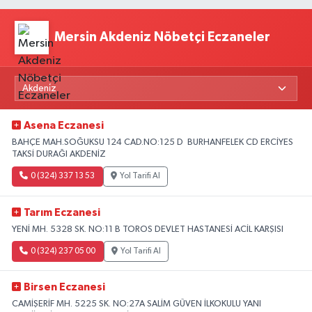
Mersin Akdeniz Nöbetçi Eczaneler
Asena Eczanesi
BAHÇE MAH.SOĞUKSU 124 CAD.NO:125 D BURHANFELEK CD ERCİYES
TAKSİ DURAĞI AKDENİZ
0 (324) 337 13 53
Yol Tarifi Al
Tarım Eczanesi
YENİ MH. 5328 SK. NO:11 B TOROS DEVLET HASTANESİ ACİL KARŞISI
0 (324) 237 05 00
Yol Tarifi Al
Birsen Eczanesi
CAMİŞERİF MH. 5225 SK. NO:27A SALİM GÜVEN İLKOKULU YANI