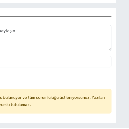
ş bulunuyor ve tüm sorumluluğu üstleniyorsunuz. Yazılan
orumlu tutulamaz.