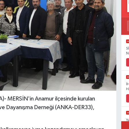
S
N
İ
H
 MERSİN'in Anamur ilçesinde kurulan
m ve Dayanışma Derneği (ANKA-DER33),
Y
D