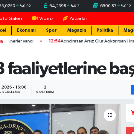
55,0250
64,2398
6500.87
%
0.02
%
0.2
%
0.12
oto Galeri
Video
Yazarlar
cel
Ekonomi
Spor
Magazin
Politika
Mag
ka
rler yandı
12:54
Acındırırsan Arsız Olur Acıktırırsan Hırsız Olur
aaliyetlerine baş
.2026 - 16:00
2
ÜNCELLEME
GÖSTERIM
Y