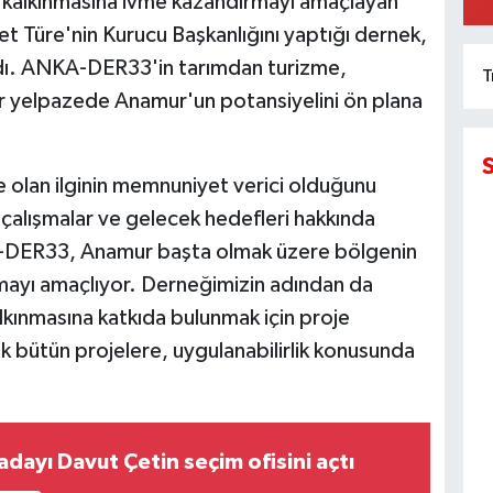
k kalkınmasına ivme kazandırmayı amaçlayan
K
üre'nin Kurucu Başkanlığını yaptığı dernek,
adı. ANKA-DER33'in tarımdan turizme,
T
r yelpazede Anamur'un potansiyelini ön plana
olan ilginin memnuniyet verici olduğunu
çalışmalar ve gelecek hedefleri hakkında
-DER33, Anamur başta olmak üzere bölgenin
unmayı amaçlıyor. Derneğimizin adından da
lkınmasına katkıda bulunmak için proje
bütün projelere, uygulanabilirlik konusunda
dayı Davut Çetin seçim ofisini açtı