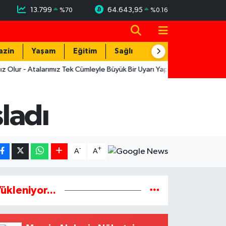
13.799
64.643,95
%
70
%
0.16
azin
Yaşam
Eğitim
Sağlık
Teknoloji
 - Atalarımız Tek Cümleyle Büyük Bir Uyarı Yapmış
12:19
Muratpaş
ladı
-
+
A
A
ükleniyor...