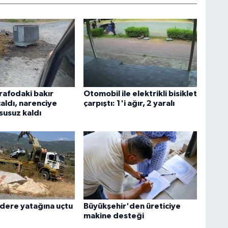
trafodaki bakır
Otomobil ile elektrikli bisiklet
çaldı, narenciye
çarpıştı: 1'i ağır, 2 yaralı
susuz kaldı
dere yatağına uçtu
Büyükşehir'den üreticiye
makine desteği