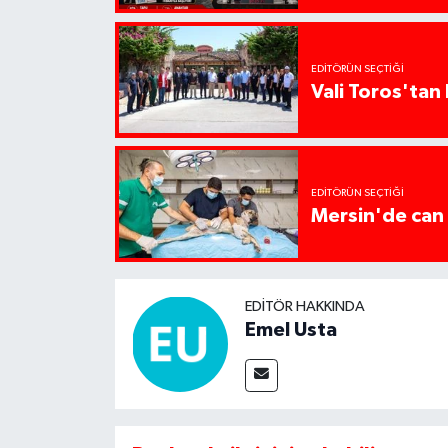
EDITÖRÜN SEÇTIĞI
Vali Toros'tan 
EDITÖRÜN SEÇTIĞI
Mersin'de can 
EDITÖR HAKKINDA
Emel Usta