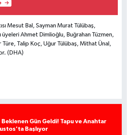
e
ısı Mesut Bal, Sayman Murat Tülübaş,
lu üyeleri Ahmet Dimlioğlu, Buğrahan Tüzmen,
Türe, Talip Koç, Uğur Tülübaş, Mithat Ünal,
or. (DHA)
 Beklenen Gün Geldi! Tapu ve Anahtar
ğustos'ta Başlıyor