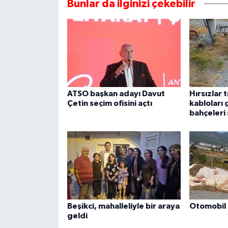
Bunlar da ilginizi çekebilir
ATSO başkan adayı Davut
Hırsızlar 
Çetin seçim ofisini açtı
kabloları 
bahçeleri 
Beşikci, mahalleliyle bir araya
Otomobil 
geldi