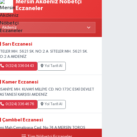
Mersin Akdeniz Nöbetçi
Eczaneler
Sarı Eczanesi
İTELER MH. 5621 SK. NO:2 A SİTELER MH. 5621 SK.
O:2 A AKDENİZ
0 (324) 336 04 43
Yol Tarifi Al
Kamer Eczanesi
HSANİYE MH. KUVAYİ MİLLİYE CD. NO:173C ESKİ DEVLET
ASTANESİ KARŞISI AKDENİZ
0 (324) 336 46 76
Yol Tarifi Al
Çamlıbel Eczanesi
eni Mah.Cemalpaşa Cad. No:74 A MERSİN TOROS
EVLET HASTANESİ CİVARI AKDENİZ HÜKÜMET KONAĞI
Tüm Nöbetçi Eczaneler