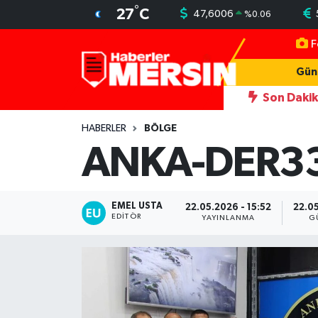
°
27
C
47,6006
%
0.06
F
Mersin Nöbetçi Eczaneler
Gün
Mersin Hava Durumu
Son Daki
in yeni simgesi Henna Heykeli
13:06
İşçilerin kaldığı konteyne
Mersin Trafik Yoğunluk Haritası
HABERLER
BÖLGE
ANKA-DER33 f
Süper Lig Puan Durumu ve Fikstür
Tüm Manşetler
EMEL USTA
22.05.2026 - 15:52
22.05
EDITÖR
YAYINLANMA
G
Son Dakika Haberleri
Haber Arşivi