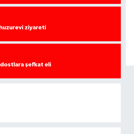
huzurevi ziyareti
dostlara şefkat eli