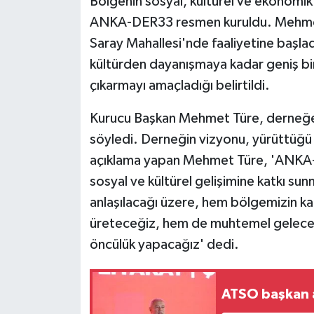
Bölgenin sosyal, kültürel ve ekonomi
ANKA-DER33 resmen kuruldu. Mehmet T
Saray Mahallesi'nde faaliyetine başl
kültürden dayanışmaya kadar geniş bi
çıkarmayı amaçladığı belirtildi.
Kurucu Başkan Mehmet Türe, derneğe 
söyledi. Derneğin vizyonu, yürüttüğü 
açıklama yapan Mehmet Türe, 'ANKA
sosyal ve kültürel gelişimine katkı s
anlaşılacağı üzere, hem bölgemizin ka
üreteceğiz, hem de muhtemel gelecek 
öncülük yapacağız' dedi.
ATSO başkan a