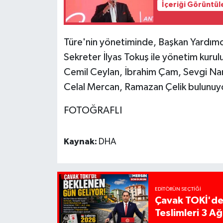
İçeriği Görüntül
Türe'nin yönetiminde, Başkan Yardımc
Sekreter İlyas Tokuş ile yönetim kuru
Cemil Ceylan, İbrahim Çam, Sevgi Nar 
Celal Mercan, Ramazan Çelik bulunuy
FOTOĞRAFLI
Kaynak:
DHA
EDITÖRÜN SEÇTIĞI
Çavak TOKİ'de
Teslimleri 3 A