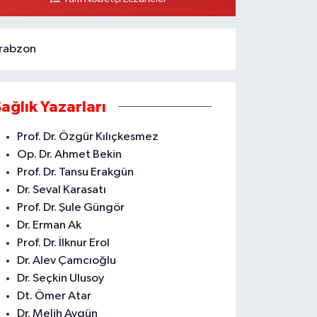
ARŞISI ARAS KARGO YANI
0 (324) 237 37 99
Yol Tarifi Al
rabzon
Sağlık Yazarları
Prof. Dr. Özgür Kılıçkesmez
Op. Dr. Ahmet Bekin
Prof. Dr. Tansu Erakgün
Dr. Seval Karasatı
Prof. Dr. Şule Güngör
Dr. Erman Ak
Prof. Dr. İlknur Erol
Dr. Alev Çamcıoğlu
Dr. Seçkin Ulusoy
Dt. Ömer Atar
Dr. Melih Aygün