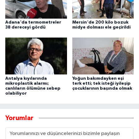
Adana'da termometreler
Mersin'de 200 kilo bozuk
38 dereceyi gördü
midye dolması ele geçirildi
Antalya kıyılarında
Yoğun bakımdayken eşi
mikroplastik alarmı;
terk etti; tek isteği iyileşip
canlıların ölümüne sebep
çocuklarının başında olmak
olabiliyor
Yorumlar