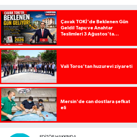
Çavak TOKİ'de Beklenen Gün
Geldi! Tapu ve Anahtar
Teslimleri 3 Ağustos'ta
Başlıyor
Vali Toros'tan huzurevi ziyareti
Mersin'de can dostlara şefkat
eli
EDITÖR HAKKINDA