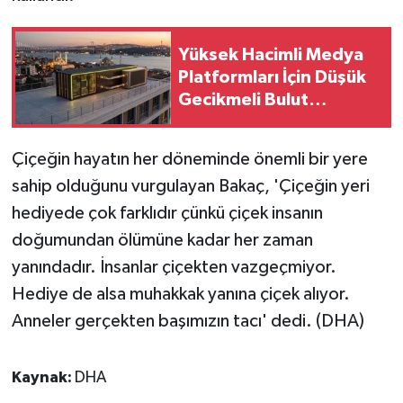
Yüksek Hacimli Medya
Platformları İçin Düşük
Gecikmeli Bulut
Araabellekleme ve
Esnek API Ağ
Çiçeğin hayatın her döneminde önemli bir yere
Geçitlerinin
sahip olduğunu vurgulayan Bakaç, 'Çiçeğin yeri
Optimizasyonu
hediyede çok farklıdır çünkü çiçek insanın
doğumundan ölümüne kadar her zaman
yanındadır. İnsanlar çiçekten vazgeçmiyor.
Hediye de alsa muhakkak yanına çiçek alıyor.
Anneler gerçekten başımızın tacı' dedi. (DHA)
Kaynak:
DHA