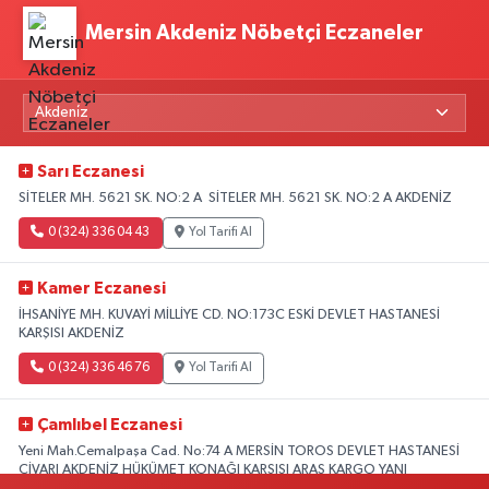
Mersin Akdeniz Nöbetçi Eczaneler
Sarı Eczanesi
SİTELER MH. 5621 SK. NO:2 A SİTELER MH. 5621 SK. NO:2 A AKDENİZ
0 (324) 336 04 43
Yol Tarifi Al
Kamer Eczanesi
İHSANİYE MH. KUVAYİ MİLLİYE CD. NO:173C ESKİ DEVLET HASTANESİ
KARŞISI AKDENİZ
0 (324) 336 46 76
Yol Tarifi Al
Çamlıbel Eczanesi
Yeni Mah.Cemalpaşa Cad. No:74 A MERSİN TOROS DEVLET HASTANESİ
CİVARI AKDENİZ HÜKÜMET KONAĞI KARŞISI ARAS KARGO YANI