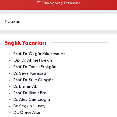
Tüm Nöbetçi Eczaneler
0 (324) 237 37 99
Yol Tarifi Al
Trabzon
Sağlık Yazarları
Prof. Dr. Özgür Kılıçkesmez
Op. Dr. Ahmet Bekin
Prof. Dr. Tansu Erakgün
Dr. Seval Karasatı
Prof. Dr. Şule Güngör
Dr. Erman Ak
Prof. Dr. İlknur Erol
Dr. Alev Çamcıoğlu
Dr. Seçkin Ulusoy
Dt. Ömer Atar