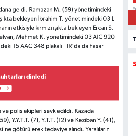
ydana geldi. Ramazan M. (59) yönetimindeki
Y
D
ışıkta bekleyen İbrahim T. yönetimindeki 03 L
K
ın etkisiyle kırmızı ışıkta bekleyen Ercan S.
nelvan, Mehmet K. yönetimindeki 03 AIC 920
T
ndeki 15 AAC 348 plakalı TIR'da da hasar
muhtarları dinledi
e
e ve polis ekipleri sevk edildi. Kazada
, Y.Y.T.T. (7), Y.T.T. (12) ve Keziban Y. (41),
ne götürülerek tedaviye alındı. Yaralıların