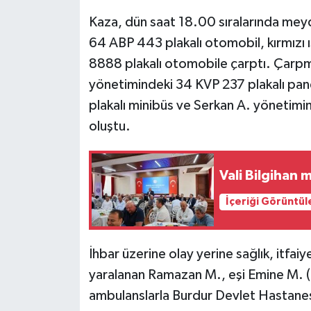
Kaza, dün saat 18.00 sıralarında me
64 ABP 443 plakalı otomobil, kırmızı 
8888 plakalı otomobile çarptı. Çarpman
yönetimindeki 34 KVP 237 plakalı pa
plakalı minibüs ve Serkan A. yönetimi
oluştu.
Vali Bilgihan 
İçeriği Görüntül
İhbar üzerine olay yerine sağlık, itfaiy
yaralanan Ramazan M., eşi Emine M. (59)
ambulanslarla Burdur Devlet Hastanesi'