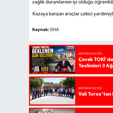
sağlık durumlarının iyi olduğu öğrenild
Kazaya karışan araçlar çekici yardımı
Kaynak:
DHA
EDITÖRÜN SEÇTIĞI
Çavak TOKİ'de
Teslimleri 3 A
EDITÖRÜN SEÇTIĞI
Vali Toros'tan 