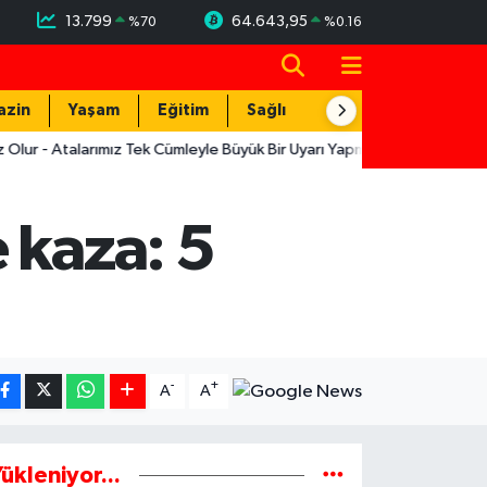
13.799
64.643,95
%
70
%
0.16
azin
Yaşam
Eğitim
Sağlık
Teknoloji
Atalarımız Tek Cümleyle Büyük Bir Uyarı Yapmış
12:19
Muratpaşa'n
 kaza: 5
-
+
A
A
ükleniyor...