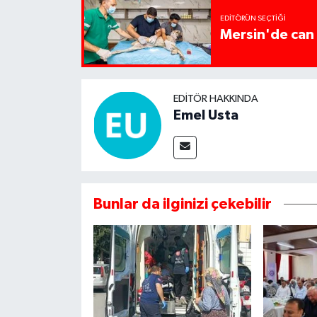
EDITÖRÜN SEÇTIĞI
Mersin'de can 
EDITÖR HAKKINDA
Emel Usta
Bunlar da ilginizi çekebilir