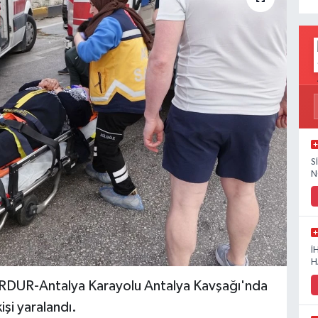
S
N
İ
H
R-Antalya Karayolu Antalya Kavşağı'nda
işi yaralandı.