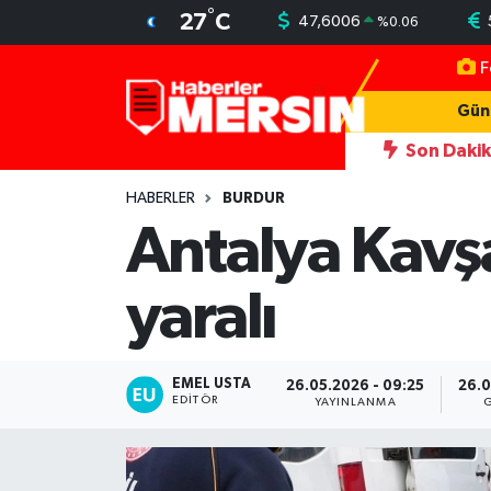
°
27
C
47,6006
%
0.06
F
Mersin Nöbetçi Eczaneler
Gün
Mersin Hava Durumu
Son Daki
 yeni simgesi Henna Heykeli
13:06
İşçilerin kaldığı konteynerle
Mersin Trafik Yoğunluk Haritası
HABERLER
BURDUR
Antalya Kavş
Süper Lig Puan Durumu ve Fikstür
yaralı
Tüm Manşetler
Son Dakika Haberleri
EMEL USTA
26.05.2026 - 09:25
26.0
EDITÖR
YAYINLANMA
Haber Arşivi