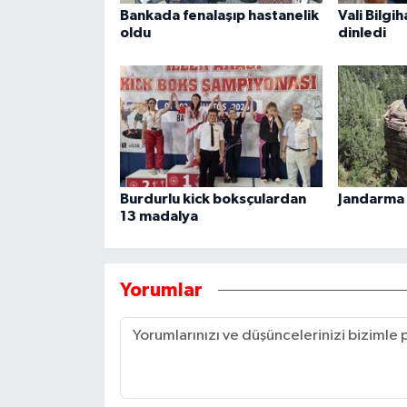
Bankada fenalaşıp hastanelik
Vali Bilgi
oldu
dinledi
Burdurlu kick boksçulardan
Jandarma
13 madalya
Yorumlar