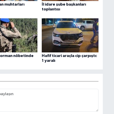
han muhtarları
İl idare şube başkanları
toplantısı
 orman nöbetinde
Hafif ticari araçla cip çarpıştı:
1 yaralı