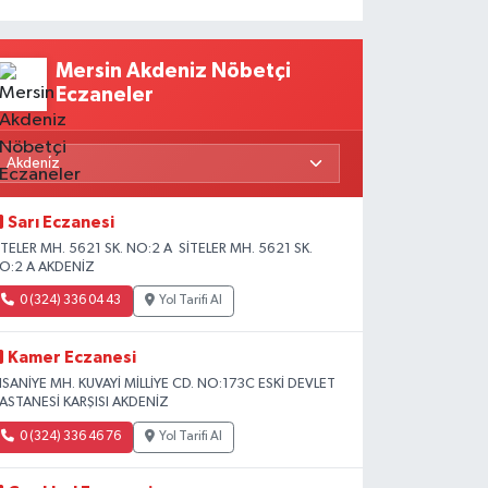
Mersin Akdeniz Nöbetçi
Eczaneler
Sarı Eczanesi
İTELER MH. 5621 SK. NO:2 A SİTELER MH. 5621 SK.
O:2 A AKDENİZ
0 (324) 336 04 43
Yol Tarifi Al
Kamer Eczanesi
HSANİYE MH. KUVAYİ MİLLİYE CD. NO:173C ESKİ DEVLET
ASTANESİ KARŞISI AKDENİZ
0 (324) 336 46 76
Yol Tarifi Al