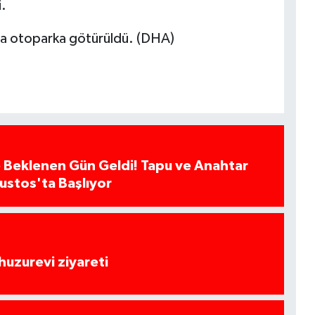
i.
yla otoparka götürüldü. (DHA)
 Beklenen Gün Geldi! Tapu ve Anahtar
ğustos'ta Başlıyor
huzurevi ziyareti