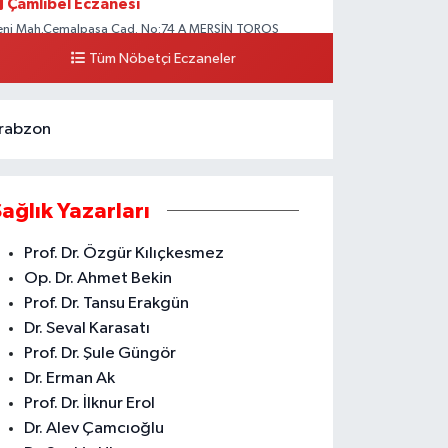
Çamlıbel Eczanesi
eni Mah.Cemalpaşa Cad. No:74 A MERSİN TOROS
EVLET HASTANESİ CİVARI AKDENİZ HÜKÜMET KONAĞI
Tüm Nöbetçi Eczaneler
ARŞISI ARAS KARGO YANI
0 (324) 237 37 99
Yol Tarifi Al
rabzon
Sağlık Yazarları
Prof. Dr. Özgür Kılıçkesmez
Op. Dr. Ahmet Bekin
Prof. Dr. Tansu Erakgün
Dr. Seval Karasatı
Prof. Dr. Şule Güngör
Dr. Erman Ak
Prof. Dr. İlknur Erol
Dr. Alev Çamcıoğlu