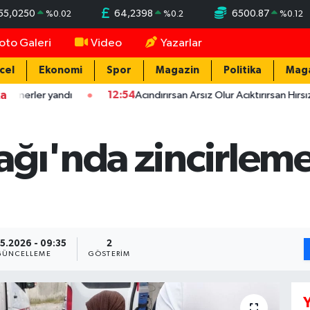
55,0250
64,2398
6500.87
%
0.02
%
0.2
%
0.12
oto Galeri
Video
Yazarlar
cel
Ekonomi
Spor
Magazin
Politika
Mag
ka
r yandı
12:54
Acındırırsan Arsız Olur Acıktırırsan Hırsız Olur - 
ağı'nda zincirleme
5.2026 - 09:35
2
GÜNCELLEME
GÖSTERIM
Y