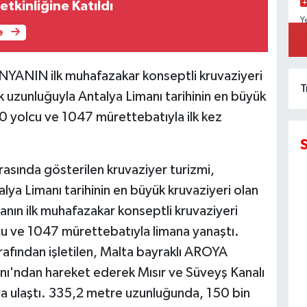
tkinliğine Katıldı
Y
D
e
K
NIN ilk muhafazakar konseptli kruvaziyeri
T
 uzunluğuyla Antalya Limanı tarihinin en büyük
0 yolcu ve 1047 mürettebatıyla ilk kez
rasında gösterilen kruvaziyer turizmi,
ya Limanı tarihinin en büyük kruvaziyeri olan
anın ilk muhafazakar konseptli kruvaziyeri
cu ve 1047 mürettebatıyla limana yanaştı.
afından işletilen, Malta bayraklı AROYA
nı'ndan hareket ederek Mısır ve Süveyş Kanalı
'ya ulaştı. 335,2 metre uzunluğunda, 150 bin