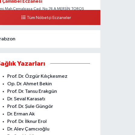
Çamlıbel Eczanesi
eni Mah.Cemalpaşa Cad. No:74 A MERSİN TOROS
EVLET HASTANESİ CİVARI AKDENİZ HÜKÜMET KONAĞI
Tüm Nöbetçi Eczaneler
ARŞISI ARAS KARGO YANI
0 (324) 237 37 99
Yol Tarifi Al
rabzon
Sağlık Yazarları
Prof. Dr. Özgür Kılıçkesmez
Op. Dr. Ahmet Bekin
Prof. Dr. Tansu Erakgün
Dr. Seval Karasatı
Prof. Dr. Şule Güngör
Dr. Erman Ak
Prof. Dr. İlknur Erol
Dr. Alev Çamcıoğlu