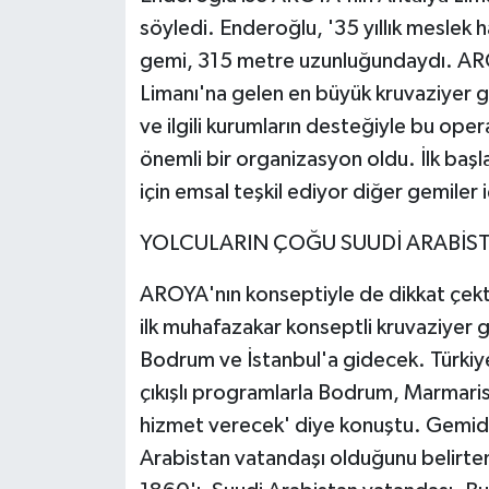
söyledi. Enderoğlu, '35 yıllık meslek
gemi, 315 metre uzunluğundaydı. AR
Limanı'na gelen en büyük kruvaziyer ge
ve ilgili kurumların desteğiyle bu oper
önemli bir organizasyon oldu. İlk başl
için emsal teşkil ediyor diğer gemiler i
YOLCULARIN ÇOĞU SUUDİ ARABİS
AROYA'nın konseptiyle de dikkat çekti
ilk muhafazakar konseptli kruvaziyer g
Bodrum ve İstanbul'a gidecek. Türkiye
çıkışlı programlarla Bodrum, Marmari
hizmet verecek' diye konuştu. Gemid
Arabistan vatandaşı olduğunu belirte