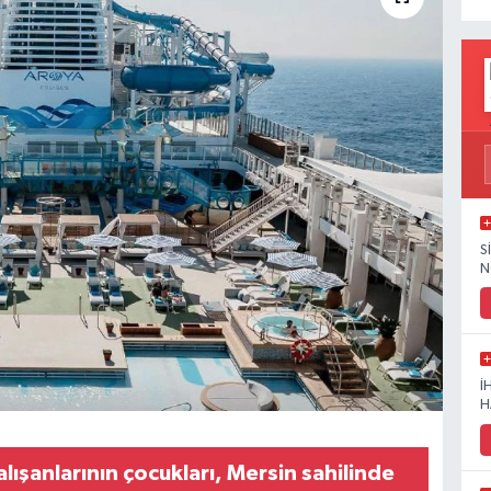
S
N
İ
H
ışanlarının çocukları, Mersin sahilinde