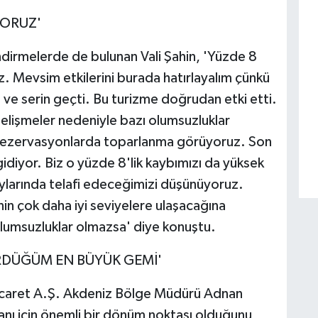
ORUZ'
dirmelerde de bulunan Vali Şahin, 'Yüzde 8
iz. Mevsim etkilerini burada hatırlayalım çünkü
ı ve serin geçti. Bu turizme doğrudan etki etti.
 gelişmeler nedeniyle bazı olumsuzluklar
te rezervasyonlarda toparlanma görüyoruz. Son
gidiyor. Biz o yüzde 8'lik kaybımızı da yüksek
larında telafi edeceğimizi düşünüyoruz.
n çok daha iyi seviyelere ulaşacağına
olumsuzluklar olmazsa' diye konuştu.
ÖRDÜĞÜM EN BÜYÜK GEMİ'
 Ticaret A.Ş. Akdeniz Bölge Müdürü Adnan
nı için önemli bir dönüm noktası olduğunu