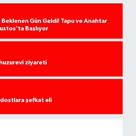
 Beklenen Gün Geldi! Tapu ve Anahtar
ğustos'ta Başlıyor
huzurevi ziyareti
dostlara şefkat eli