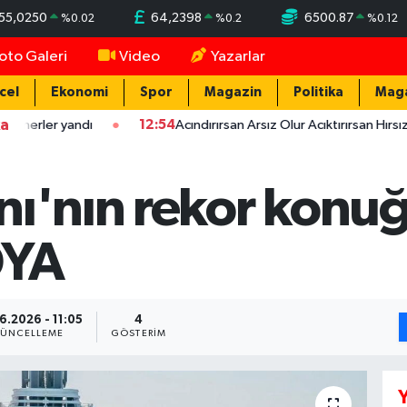
55,0250
64,2398
6500.87
%
0.02
%
0.2
%
0.12
oto Galeri
Video
Yazarlar
cel
Ekonomi
Spor
Magazin
Politika
Mag
ka
andı
12:54
Acındırırsan Arsız Olur Acıktırırsan Hırsız Olur - Ata
nı'nın rekor konu
OYA
6.2026 - 11:05
4
ÜNCELLEME
GÖSTERIM
Y