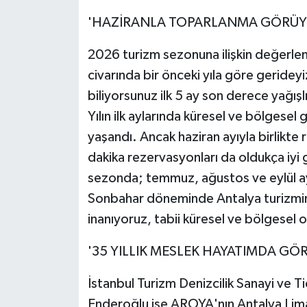
'HAZİRANLA TOPARLANMA GÖRÜY
2026 turizm sezonuna ilişkin değerlen
civarında bir önceki yıla göre geridey
biliyorsunuz ilk 5 ay son derece yağışl
Yılın ilk aylarında küresel ve bölgesel
yaşandı. Ancak haziran ayıyla birlik
dakika rezervasyonları da oldukça iyi 
sezonda; temmuz, ağustos ve eylül ay
Sonbahar döneminde Antalya turizmini
inanıyoruz, tabii küresel ve bölgesel 
'35 YILLIK MESLEK HAYATIMDA G
İstanbul Turizm Denizcilik Sanayi ve
Enderoğlu ise AROYA'nın Antalya Lima