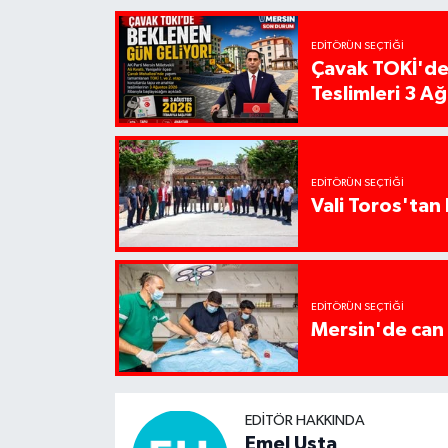
EDITÖRÜN SEÇTIĞI
Çavak TOKİ'de
Teslimleri 3 A
EDITÖRÜN SEÇTIĞI
Vali Toros'tan 
EDITÖRÜN SEÇTIĞI
Mersin'de can 
EDITÖR HAKKINDA
Emel Usta