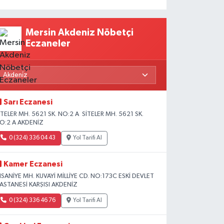
Mersin Akdeniz Nöbetçi
Eczaneler
Sarı Eczanesi
İTELER MH. 5621 SK. NO:2 A SİTELER MH. 5621 SK.
O:2 A AKDENİZ
0 (324) 336 04 43
Yol Tarifi Al
Kamer Eczanesi
HSANİYE MH. KUVAYİ MİLLİYE CD. NO:173C ESKİ DEVLET
ASTANESİ KARŞISI AKDENİZ
0 (324) 336 46 76
Yol Tarifi Al