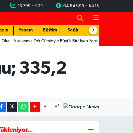
13.799
64.643,95
%
70
%
0.16
azin
Yaşam
Eğitim
Sağlık
Teknoloji
larımız Tek Cümleyle Büyük Bir Uyarı Yapmış
12:19
Muratpaşa'nın
ğu; 335,2
-
+
A
A
ükleniyor...