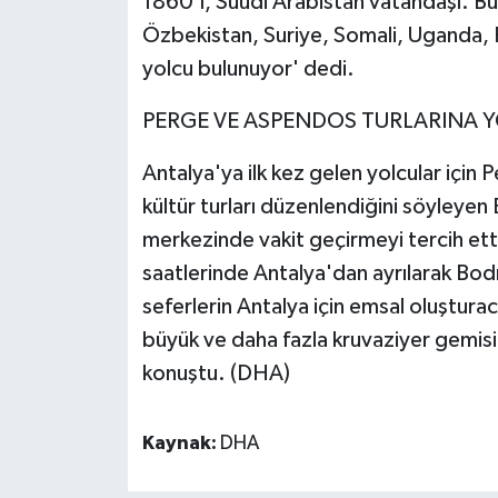
1860'ı, Suudi Arabistan vatandaşı. B
Özbekistan, Suriye, Somali, Uganda, R
yolcu bulunuyor' dedi.
PERGE VE ASPENDOS TURLARINA Y
Antalya'ya ilk kez gelen yolcular için
kültür turları düzenlendiğini söyleye
merkezinde vakit geçirmeyi tercih ett
saatlerinde Antalya'dan ayrılarak Bod
seferlerin Antalya için emsal oluştur
büyük ve daha fazla kruvaziyer gemisi
konuştu. (DHA)
Kaynak:
DHA