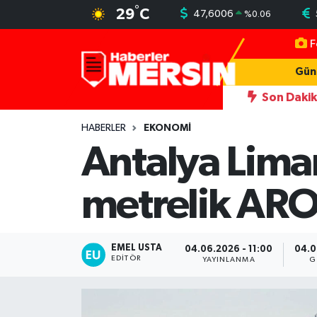
°
29
C
47,6006
%
0.06
F
Mersin Nöbetçi Eczaneler
Gün
Mersin Hava Durumu
Son Daki
ni simgesi Henna Heykeli
13:06
İşçilerin kaldığı konteynerler y
Mersin Trafik Yoğunluk Haritası
HABERLER
EKONOMİ
Antalya Lima
Süper Lig Puan Durumu ve Fikstür
metrelik AR
Tüm Manşetler
Son Dakika Haberleri
EMEL USTA
04.06.2026 - 11:00
04.0
EDITÖR
YAYINLANMA
G
Haber Arşivi