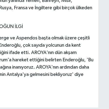
unun yanında Yemen, Bahreyn, Mısır,
usya, Fransa ve İngiltere gibi birçok ülkeden
OĞUN İLGİ
 Perge ve Aspendos başta olmak üzere çeşitli
n Enderoğlu, çok sayıda yolcunun da kent
iğini ifade etti. AROYA'nın dün akşam
rum'a hareket ettiğini belirten Enderoğlu, 'Bu
acağına inanıyoruz. AROYA'nın ardından daha
nin Antalya'ya gelmesini bekliyoruz' diye