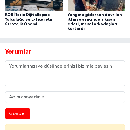
KOBİ’lerin Dijitalleşme
Yangına giderken devrilen
Yolculuğu ve E-Ticaretin
itfaiye aracında sıkışan
Stratejik Önemi
erleri, mesai arkadaşları
kurtardı
Yorumlar
Gönder