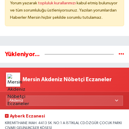
Yorum yazarak
topluluk kurallarımızı
kabul etmiş bulunuyor
ve tüm sorumluluğu üstleniyorsunuz. Yazılan yorumlardan
Haberler Mersin hiçbir şekilde sorumlu tutulamaz.
Yükleniyor...
Mersin Akdeniz Nöbetçi Eczaneler
Ayberk Eczanesi
KİREMİTHANE MAH. 4413 SK. NO:1 A İSTİKLAL CD.ÖZGÜR ÇOCUK PARKI
CİVARI GELİNLİKÇİLER KÖŞESİ