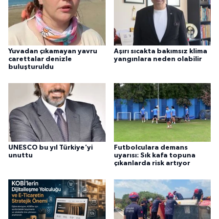
Yuvadan çıkamayan yavru
Aşırı sıcakta bakımsız klima
carettalar denizle
yangınlara neden olabilir
buluşturuldu
UNESCO bu yıl Türkiye'yi
Futbolculara demans
unuttu
uyarısı: Sık kafa topuna
çıkanlarda risk artıyor