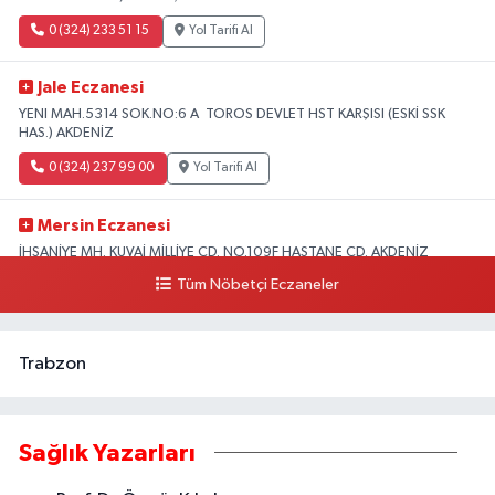
0 (324) 233 51 15
Yol Tarifi Al
Jale Eczanesi
YENI MAH.5314 SOK.NO:6 A TOROS DEVLET HST KARŞISI (ESKİ SSK
HAS.) AKDENİZ
0 (324) 237 99 00
Yol Tarifi Al
Mersin Eczanesi
İHSANİYE MH. KUVAİ MİLLİYE CD. NO.109F HASTANE CD. AKDENİZ
BELEDİYESİ ARKASI ZİRAAT BANKASI KURUÇEŞME ŞUBESİ KARŞISI
Tüm Nöbetçi Eczaneler
AKDENİZ
0 (324) 337 10 17
Yol Tarifi Al
Trabzon
Sağlık Yazarları