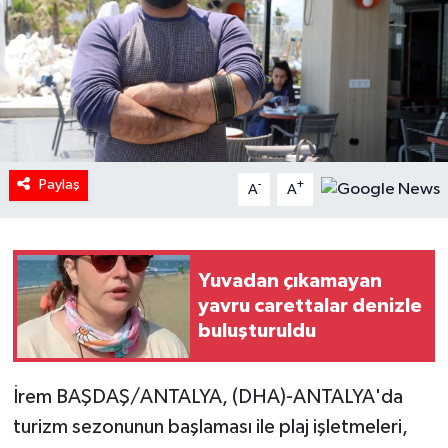
Paylaş
-
+
A
A
Yuvadan çıkamayan
yavru carettalar denizle
buluşturuldu
İrem BAŞDAŞ/ANTALYA, (DHA)-ANTALYA'da
turizm sezonunun başlaması ile plaj işletmeleri,