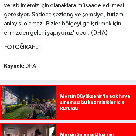
verebilmemiz için olanaklara müsaade edilmesi
gerekiyor. Sadece şezlong ve şemsiye, turizm
anlayışı olamaz. Bizler bölgeyi geliştirmek için
elimizden geleni yapıyoruz' dedi. (DHA)
FOTOĞRAFLI
Kaynak:
DHA
Mersin Büyükşehir'in açık hava
sineması bu kez minikler için
kuruldu
Mersin Sinema Ofisi'nin