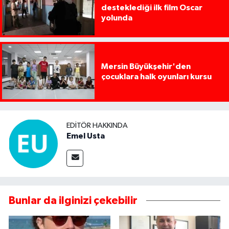
desteklediği ilk film Oscar
yolunda
Mersin Büyükşehir'den
çocuklara halk oyunları kursu
EDITÖR HAKKINDA
Emel Usta
Bunlar da ilginizi çekebilir