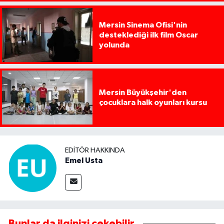
Mersin Sinema Ofisi'nin
desteklediği ilk film Oscar
yolunda
Mersin Büyükşehir'den
çocuklara halk oyunları kursu
EDITÖR HAKKINDA
Emel Usta
Bunlar da ilginizi çekebilir