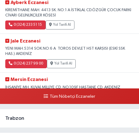
Ayberk Eczanesi
KİREMİTHANE MAH. 4413 SK. NO:1 A İSTİKLAL CD.ÖZGÜR ÇOCUK PARKI
CİVARI GELİNLİKÇİLER KÖŞESİ
0 (324) 233 51 15
Yol Tarifi Al
Jale Eczanesi
YENI MAH.5314 SOK.NO:6 A TOROS DEVLET HST KARŞISI (ESKİ SSK
HAS.) AKDENİZ
0 (324) 237 99 00
Yol Tarifi Al
Mersin Eczanesi
İHSANİYE MH. KUVAİ MİLLİYE CD. NO.109F HASTANE CD. AKDENİZ
BELEDİYESİ ARKASI ZİRAAT BANKASI KURUÇEŞME ŞUBESİ KARŞISI
Tüm Nöbetçi Eczaneler
AKDENİZ
0 (324) 337 10 17
Yol Tarifi Al
Trabzon