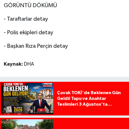
GÖRÜNTÜ DÖKÜMÜ
- Taraftarlar detay
- Polis ekipleri detay
- Başkan Rıza Perçin detay
Kaynak:
DHA
Çavak TOKİ'de Beklenen Gün
Geldi! Tapu ve Anahtar
Teslimleri 3 Ağustos'ta
Başlıyor