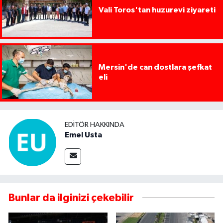
Vali Toros'tan huzurevi ziyareti
Mersin'de can dostlara şefkat
eli
EDITÖR HAKKINDA
Emel Usta
Bunlar da ilginizi çekebilir