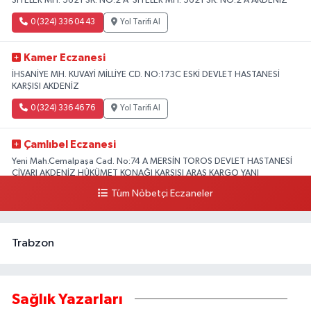
SİTELER MH. 5621 SK. NO:2 A SİTELER MH. 5621 SK. NO:2 A AKDENİZ
0 (324) 336 04 43
Yol Tarifi Al
Kamer Eczanesi
İHSANİYE MH. KUVAYİ MİLLİYE CD. NO:173C ESKİ DEVLET HASTANESİ
KARŞISI AKDENİZ
0 (324) 336 46 76
Yol Tarifi Al
Çamlıbel Eczanesi
Yeni Mah.Cemalpaşa Cad. No:74 A MERSİN TOROS DEVLET HASTANESİ
CİVARI AKDENİZ HÜKÜMET KONAĞI KARŞISI ARAS KARGO YANI
Tüm Nöbetçi Eczaneler
0 (324) 237 37 99
Yol Tarifi Al
Trabzon
Sağlık Yazarları