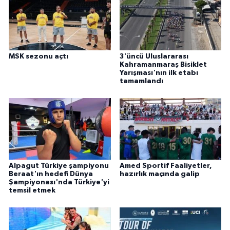
MSK sezonu açtı
3'üncü Uluslararası
Kahramanmaraş Bisiklet
Yarışması'nın ilk etabı
tamamlandı
Alpagut Türkiye şampiyonu
Amed Sportif Faaliyetler,
Beraat'ın hedefi Dünya
hazırlık maçında galip
Şampiyonası'nda Türkiye'yi
temsil etmek