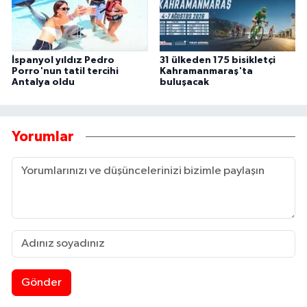
İspanyol yıldız Pedro
31 ülkeden 175 bisikletçi
Porro'nun tatil tercihi
Kahramanmaraş'ta
Antalya oldu
buluşacak
Yorumlar
Gönder