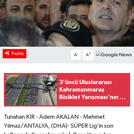
Paylaş
-
+
A
A
3'üncü Uluslararası
Kahramanmaraş
Bisiklet Yarışması'nın ilk
etabı tamamlandı
Tunahan KIR - Adem AKALAN - Mehmet
Yılmaz/ANTALYA, (DHA)- SÜPER Lig'in son