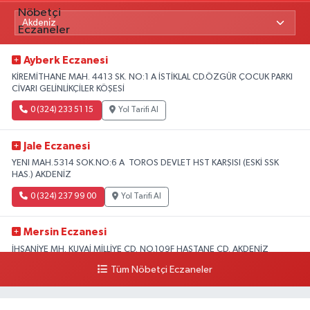
Ayberk Eczanesi
KİREMİTHANE MAH. 4413 SK. NO:1 A İSTİKLAL CD.ÖZGÜR ÇOCUK PARKI
CİVARI GELİNLİKÇİLER KÖŞESİ
0 (324) 233 51 15
Yol Tarifi Al
Jale Eczanesi
YENI MAH.5314 SOK.NO:6 A TOROS DEVLET HST KARŞISI (ESKİ SSK
HAS.) AKDENİZ
0 (324) 237 99 00
Yol Tarifi Al
Mersin Eczanesi
İHSANİYE MH. KUVAİ MİLLİYE CD. NO.109F HASTANE CD. AKDENİZ
BELEDİYESİ ARKASI ZİRAAT BANKASI KURUÇEŞME ŞUBESİ KARŞISI
Tüm Nöbetçi Eczaneler
AKDENİZ
0 (324) 337 10 17
Yol Tarifi Al