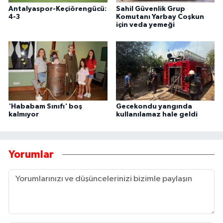
Antalyaspor-Keçiörengücü:
Sahil Güvenlik Grup
4-3
Komutanı Yarbay Coşkun
için veda yemeği
'Hababam Sınıfı' boş
Gecekondu yangında
kalmıyor
kullanılamaz hale geldi
Yorumlar