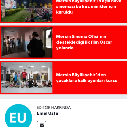
Mersin Büyükşehir'in açık hava
sineması bu kez minikler için
kuruldu
Mersin Sinema Ofisi'nin
desteklediği ilk film Oscar
yolunda
Mersin Büyükşehir'den
çocuklara halk oyunları kursu
EDITÖR HAKKINDA
Emel Usta