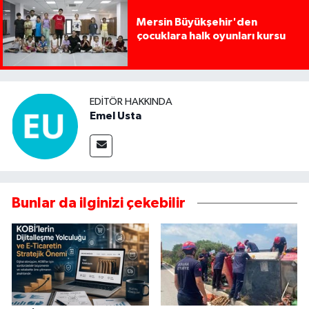
Mersin Büyükşehir'den
çocuklara halk oyunları kursu
EDITÖR HAKKINDA
Emel Usta
Bunlar da ilginizi çekebilir