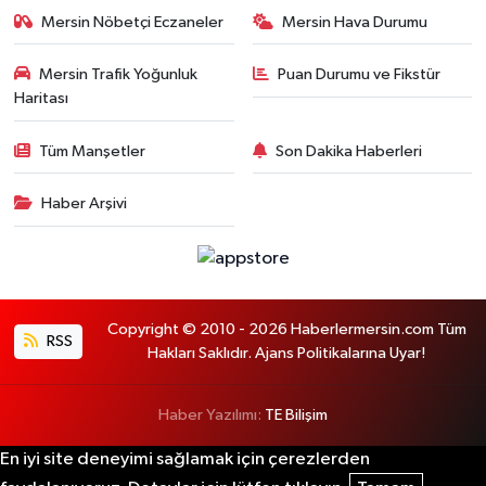
Mersin Nöbetçi Eczaneler
Mersin Hava Durumu
Mersin Trafik Yoğunluk
Puan Durumu ve Fikstür
Haritası
Tüm Manşetler
Son Dakika Haberleri
Haber Arşivi
Copyright © 2010 - 2026 Haberlermersin.com Tüm
RSS
Hakları Saklıdır. Ajans Politikalarına Uyar!
Haber Yazılımı:
TE Bilişim
En iyi site deneyimi sağlamak için çerezlerden