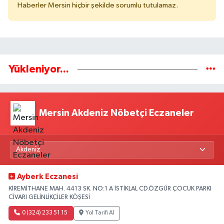
Haberler Mersin hiçbir şekilde sorumlu tutulamaz.
Yükleniyor...
Mersin Akdeniz Nöbetçi Eczaneler
Ayberk Eczanesi
KİREMİTHANE MAH. 4413 SK. NO:1 A İSTİKLAL CD.ÖZGÜR ÇOCUK PARKI
CİVARI GELİNLİKÇİLER KÖŞESİ
0 (324) 233 51 15
Yol Tarifi Al