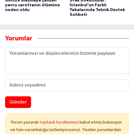
denize ulaşmaya çalışan
Ufak Dokunuşlar:
yavru carettanın ölümüne
İstanbul’un Farklı
neden oldu
Yakalarında Teknik Destek
Sohbeti
Yorumlar
Gönder
Yorum yazarak
topluluk kurallarımızı
kabul etmiş bulunuyor
ve tüm sorumluluğu üstleniyorsunuz. Yazılan yorumlardan