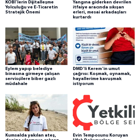
KOBİ’lerin Dijitalleşme
Yangına giderken devrilen
Yolculuğu ve E-Ticaretin
itfaiye aracında sıkışan
Stratejik Önemi
erleri, mesai arkadaşları
kurtardı
Eylem yapıp belediye
DMD'li Kerem'in umut
binasına girmeye çalışan
çağrısı: Koşmak, oynamak,
servisçilere biber gazlı
hayallerime kavuşmak
müdahale
istiyorum
Kumsalda yakılan ateş,
Evin Temposunu Koruyan