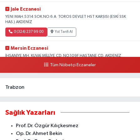
Jale Eczanesi
YENI MAH.5314 SOK.NO:6 A TOROS DEVLET HST KARŞISI (ESKİ SSK
HAS.) AKDENİZ
0 (324) 237 99 00
Yol Tarifi Al
Mersin Eczanesi
İHSANİYE MH. KUVAİ MİLLİYE CD. NO.109F HASTANE CD. AKDENİZ
BELEDİYESİ ARKASI ZİRAAT BANKASI KURUÇEŞME ŞUBESİ KARŞISI
Tüm Nöbetçi Eczaneler
AKDENİZ
0 (324) 337 10 17
Yol Tarifi Al
Trabzon
Sağlık Yazarları
Prof. Dr. Özgür Kılıçkesmez
Op. Dr. Ahmet Bekin