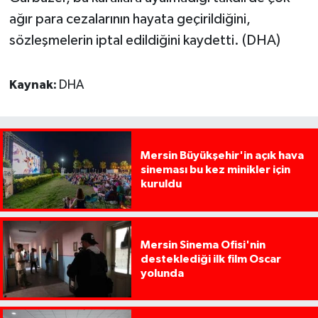
ağır para cezalarının hayata geçirildiğini,
sözleşmelerin iptal edildiğini kaydetti. (DHA)
Kaynak:
DHA
Mersin Büyükşehir'in açık hava
sineması bu kez minikler için
kuruldu
Mersin Sinema Ofisi'nin
desteklediği ilk film Oscar
yolunda