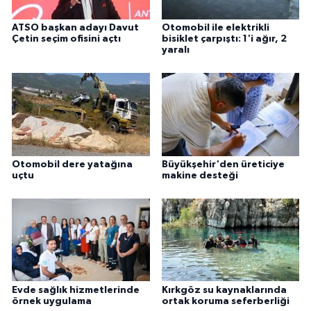
ATSO başkan adayı Davut
Otomobil ile elektrikli
Çetin seçim ofisini açtı
bisiklet çarpıştı: 1'i ağır, 2
yaralı
Otomobil dere yatağına
Büyükşehir'den üreticiye
uçtu
makine desteği
Evde sağlık hizmetlerinde
Kırkgöz su kaynaklarında
örnek uygulama
ortak koruma seferberliği