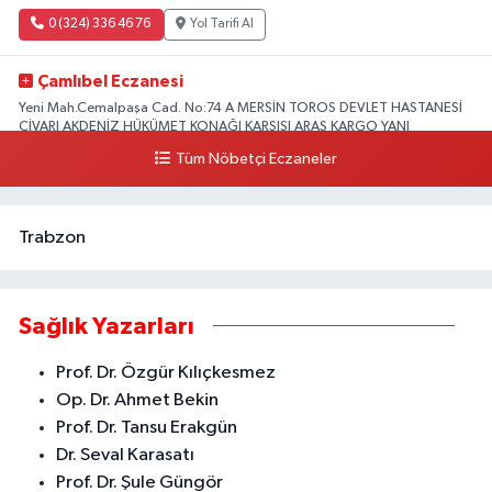
0 (324) 336 46 76
Yol Tarifi Al
Çamlıbel Eczanesi
Yeni Mah.Cemalpaşa Cad. No:74 A MERSİN TOROS DEVLET HASTANESİ
CİVARI AKDENİZ HÜKÜMET KONAĞI KARŞISI ARAS KARGO YANI
Tüm Nöbetçi Eczaneler
0 (324) 237 37 99
Yol Tarifi Al
Trabzon
Sağlık Yazarları
Prof. Dr. Özgür Kılıçkesmez
Op. Dr. Ahmet Bekin
Prof. Dr. Tansu Erakgün
Dr. Seval Karasatı
Prof. Dr. Şule Güngör