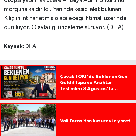
otopsi yapılmak üzere Antalya Adli Tıp Kurumu
morguna kaldırıldı. Yanında kesici alet bulunan
Kılıç'ın intihar etmiş olabileceği ihtimali üzerinde
duruluyor. Olayla ilgili inceleme sürüyor. (DHA)
Kaynak:
DHA
Çavak TOKİ'de Beklenen Gün
Geldi! Tapu ve Anahtar
Teslimleri 3 Ağustos'ta
Başlıyor
Vali Toros'tan huzurevi ziyareti