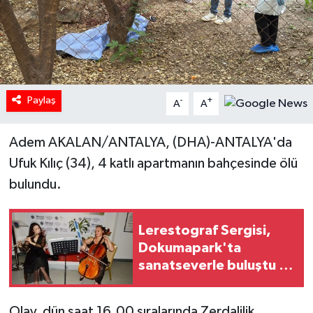
Paylaş
-
+
A
A
Adem AKALAN/ANTALYA, (DHA)-ANTALYA'da
Ufuk Kılıç (34), 4 katlı apartmanın bahçesinde ölü
bulundu.
Lerestograf Sergisi,
Dokumapark'ta
sanatseverle buluştu /
Ek fotoğraflar
Olay, dün saat 16.00 sıralarında Zerdalilik