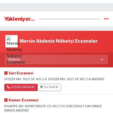
Yükleniyor...
Mersin Akdeniz Nöbetçi Eczaneler
Sarı Eczanesi
SİTELER MH. 5621 SK. NO:2 A SİTELER MH. 5621 SK. NO:2 A AKDENİZ
0 (324) 336 04 43
Yol Tarifi Al
Kamer Eczanesi
İHSANİYE MH. KUVAYİ MİLLİYE CD. NO:173C ESKİ DEVLET HASTANESİ
KARŞISI AKDENİZ