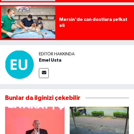
Mersin'de can dostlara şefkat
eli
EDITÖR HAKKINDA
Emel Usta
Bunlar da ilginizi çekebilir