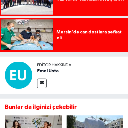
Mersin'de can dostlara şefkat
eli
EDITÖR HAKKINDA
Emel Usta
Bunlar da ilginizi çekebilir