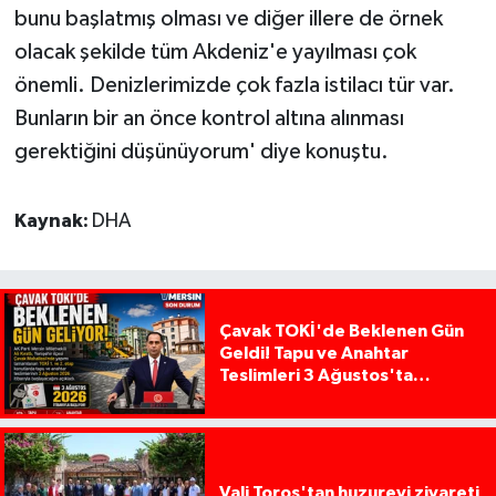
bunu başlatmış olması ve diğer illere de örnek
olacak şekilde tüm Akdeniz'e yayılması çok
önemli. Denizlerimizde çok fazla istilacı tür var.
Bunların bir an önce kontrol altına alınması
gerektiğini düşünüyorum' diye konuştu.
Kaynak:
DHA
Çavak TOKİ'de Beklenen Gün
Geldi! Tapu ve Anahtar
Teslimleri 3 Ağustos'ta
Başlıyor
Vali Toros'tan huzurevi ziyareti