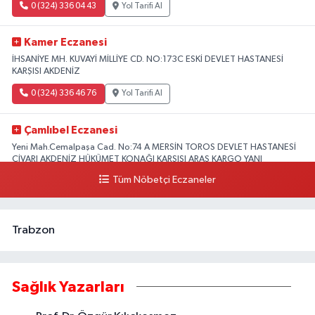
0 (324) 336 04 43
Yol Tarifi Al
Kamer Eczanesi
İHSANİYE MH. KUVAYİ MİLLİYE CD. NO:173C ESKİ DEVLET HASTANESİ
KARŞISI AKDENİZ
0 (324) 336 46 76
Yol Tarifi Al
Çamlıbel Eczanesi
Yeni Mah.Cemalpaşa Cad. No:74 A MERSİN TOROS DEVLET HASTANESİ
CİVARI AKDENİZ HÜKÜMET KONAĞI KARŞISI ARAS KARGO YANI
Tüm Nöbetçi Eczaneler
0 (324) 237 37 99
Yol Tarifi Al
Trabzon
Sağlık Yazarları