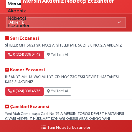
Mersin Akdeniz Nöbetçi Eczaneler
Sarı Eczanesi
SİTELER MH. 5621 SK. NO:2 A SİTELER MH. 5621 SK. NO:2 A AKDENİZ
0 (324) 336 04 43
Yol Tarifi Al
Kamer Eczanesi
İHSANİYE MH. KUVAYİ MİLLİYE CD. NO:173C ESKİ DEVLET HASTANESİ
KARŞISI AKDENİZ
0 (324) 336 46 76
Yol Tarifi Al
Çamlıbel Eczanesi
Yeni Mah.Cemalpaşa Cad. No:74 A MERSİN TOROS DEVLET HASTANESİ
CİVARI AKDENİZ HÜKÜMET KONAĞI KARŞISI ARAS KARGO YANI
Tüm Nöbetçi Eczaneler
0 (324) 237 37 99
Yol Tarifi Al