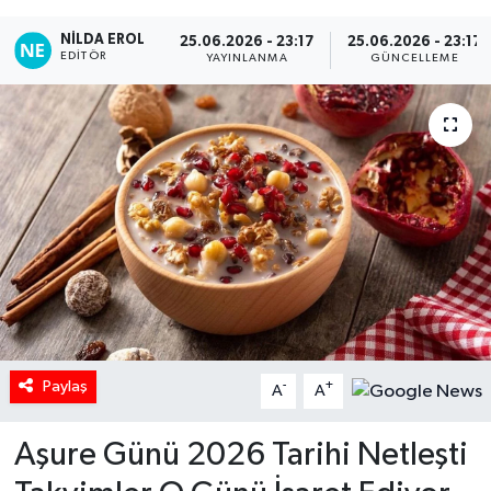
NILDA EROL
25.06.2026 - 23:17
25.06.2026 - 23:17
EDITÖR
YAYINLANMA
GÜNCELLEME
Paylaş
-
+
A
A
Aşure Günü 2026 Tarihi Netleşti