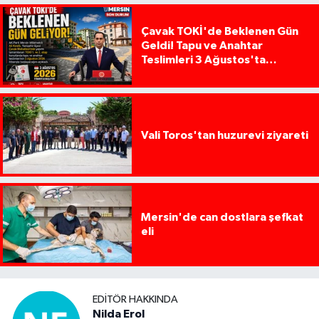
Çavak TOKİ'de Beklenen Gün
Geldi! Tapu ve Anahtar
Teslimleri 3 Ağustos'ta
Başlıyor
Vali Toros'tan huzurevi ziyareti
Mersin'de can dostlara şefkat
eli
EDITÖR HAKKINDA
Nilda Erol