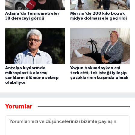
Adana'da termometreler
Mersin'de 200 kilo bozuk
38 dereceyi gördü
midye dolması ele geçirildi
Antalya kıyılarında
Yoğun bakımdayken eşi
mikroplastik alarmı;
terk etti; tek isteği iyileşip
canlıların ölümüne sebep
çocuklarının başında olmak
olabiliyor
Yorumlar