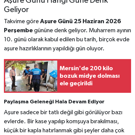
Aşure Günü Hangi Güne Denk
Geliyor
Takvime göre
Aşure Günü 25 Haziran 2026
Perşembe
gününe denk geliyor. Muharrem ayının
10. günü olarak kabul edilen bu tarih, birçok evde
aşure hazırlıklarının yapıldığı gün oluyor.
Mersin'de 200 kilo
bozuk midye dolması
ele geçirildi
Paylaşma Geleneği Hala Devam Ediyor
Aşure sadece bir tatlı değil gibi görülüyor bazı
evlerde. Bir kase yapılıp komşuya bırakılması,
küçük bir kapla hatırlanmak gibi şeyler daha çok