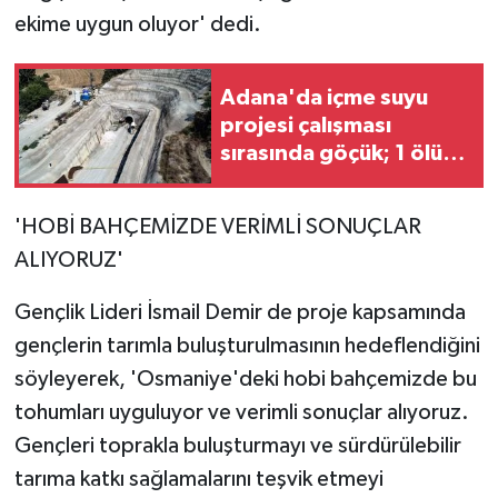
ekime uygun oluyor' dedi.
Adana'da içme suyu
projesi çalışması
sırasında göçük; 1 ölü, 1
yaralı / Ek fotoğraflar
'HOBİ BAHÇEMİZDE VERİMLİ SONUÇLAR
ALIYORUZ'
Gençlik Lideri İsmail Demir de proje kapsamında
gençlerin tarımla buluşturulmasının hedeflendiğini
söyleyerek, 'Osmaniye'deki hobi bahçemizde bu
tohumları uyguluyor ve verimli sonuçlar alıyoruz.
Gençleri toprakla buluşturmayı ve sürdürülebilir
tarıma katkı sağlamalarını teşvik etmeyi