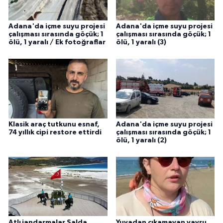
Adana'da içme suyu projesi
Adana'da içme suyu projesi
çalışması sırasında göçük; 1
çalışması sırasında göçük; 1
ölü, 1 yaralı / Ek fotoğraflar
ölü, 1 yaralı (3)
Klasik araç tutkunu esnaf,
Adana'da içme suyu projesi
74 yıllık cipi restore ettirdi
çalışması sırasında göçük; 1
ölü, 1 yaralı (2)
Atlı jandarmalar Salda
Yuvadan çıkamayan yavru