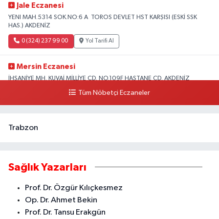
Jale Eczanesi
YENI MAH.5314 SOK.NO:6 A TOROS DEVLET HST KARŞISI (ESKİ SSK
HAS.) AKDENİZ
0 (324) 237 99 00
Yol Tarifi Al
Mersin Eczanesi
İHSANİYE MH. KUVAİ MİLLİYE CD. NO.109F HASTANE CD. AKDENİZ
BELEDİYESİ ARKASI ZİRAAT BANKASI KURUÇEŞME ŞUBESİ KARŞISI
Tüm Nöbetçi Eczaneler
AKDENİZ
0 (324) 337 10 17
Yol Tarifi Al
Trabzon
Sağlık Yazarları
Prof. Dr. Özgür Kılıçkesmez
Op. Dr. Ahmet Bekin
Prof. Dr. Tansu Erakgün