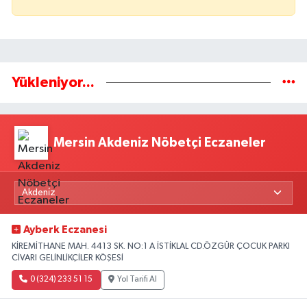
Yükleniyor...
Mersin Akdeniz Nöbetçi Eczaneler
Ayberk Eczanesi
KİREMİTHANE MAH. 4413 SK. NO:1 A İSTİKLAL CD.ÖZGÜR ÇOCUK PARKI
CİVARI GELİNLİKÇİLER KÖŞESİ
0 (324) 233 51 15
Yol Tarifi Al