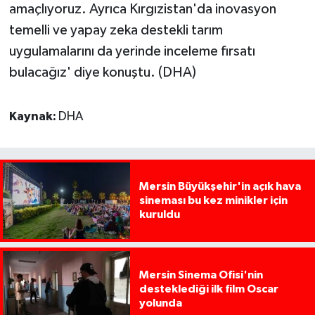
amaçlıyoruz. Ayrıca Kırgızistan'da inovasyon
temelli ve yapay zeka destekli tarım
uygulamalarını da yerinde inceleme fırsatı
bulacağız' diye konuştu. (DHA)
Kaynak:
DHA
Mersin Büyükşehir'in açık hava
sineması bu kez minikler için
kuruldu
Mersin Sinema Ofisi'nin
desteklediği ilk film Oscar
yolunda