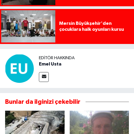
Mersin Büyükşehir'den
çocuklara halk oyunları kursu
EDITÖR HAKKINDA
Emel Usta
Bunlar da ilginizi çekebilir