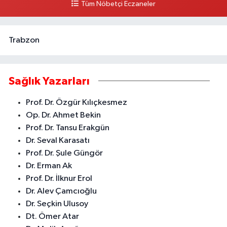
Tüm Nöbetçi Eczaneler
0 (324) 357 58 57
Yol Tarifi Al
Trabzon
Sağlık Yazarları
Prof. Dr. Özgür Kılıçkesmez
Op. Dr. Ahmet Bekin
Prof. Dr. Tansu Erakgün
Dr. Seval Karasatı
Prof. Dr. Şule Güngör
Dr. Erman Ak
Prof. Dr. İlknur Erol
Dr. Alev Çamcıoğlu
Dr. Seçkin Ulusoy
Dt. Ömer Atar