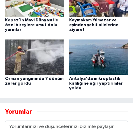
Kepez'in Mavi Dünyası ile
Kaymakam Yılmazer ve
özel bireylere umut dolu
eşinden şehit ailelerine
yarınlar
ziyaret
Orman yangınında 7 dönüm
Antalya'da mikroplastik
zarar gördü
kirliliğine ağır yaptırımlar
yolda
Yorumlar