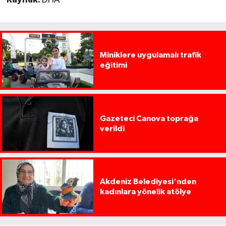
Kaynak:
DHA
Miniklere uygulamalı trafik
eğitimi
Gazeteci Canova toprağa
verildi
Akdeniz Belediyesi'nden
kadınlara yönelik atölye