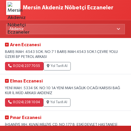
Mersin Akdeniz Nöbetçi Eczaneler
Aren Eczanesi
BARIŞ MAH. 4543 SOK. NO:7 1 BARIŞ MAH.4543 SOK.1.ÇEVRE YOLU
ÜZERİ BP PETROL ARKASI
0 (324) 237 70 55
Yol Tarifi Al
Elmas Eczanesi
YENİ MAH. 5334 SK. NO:10 1A YENİ MAH.SAĞLIK OCAĞI KARŞISI BAĞ
KUR İL MÜD ARKASI AKDENİZ
0 (324) 238 10 04
Yol Tarifi Al
Pınar Eczanesi
İHSANİYE MH. KUVAİ MİLLİYE CD. NO:177 B ESKİ DEVLET HASTANESİ
KARŞISI HASTANE CADDESİ ÜZERİ