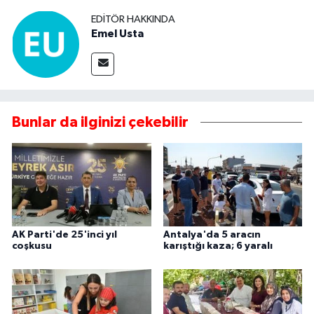
EDITÖR HAKKINDA
Emel Usta
Bunlar da ilginizi çekebilir
AK Parti'de 25'inci yıl
Antalya'da 5 aracın
coşkusu
karıştığı kaza; 6 yaralı