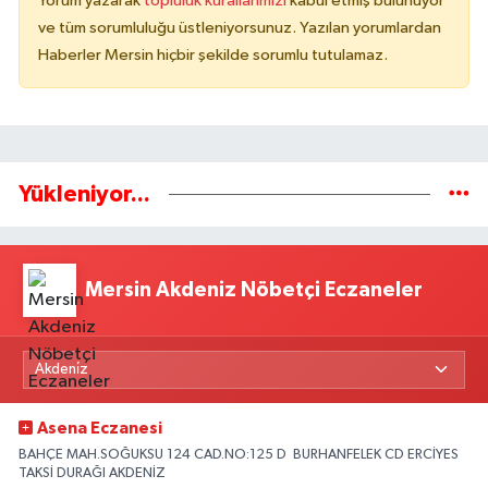
Yorum yazarak
topluluk kurallarımızı
kabul etmiş bulunuyor
ve tüm sorumluluğu üstleniyorsunuz. Yazılan yorumlardan
Haberler Mersin hiçbir şekilde sorumlu tutulamaz.
Yükleniyor...
Mersin Akdeniz Nöbetçi Eczaneler
Asena Eczanesi
BAHÇE MAH.SOĞUKSU 124 CAD.NO:125 D BURHANFELEK CD ERCİYES
TAKSİ DURAĞI AKDENİZ