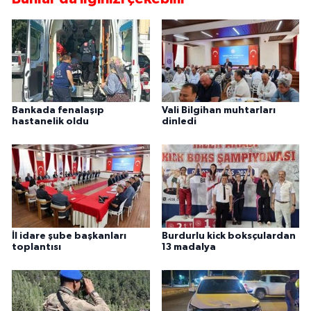
Bankada fenalaşıp
Vali Bilgihan muhtarları
hastanelik oldu
dinledi
İl idare şube başkanları
Burdurlu kick boksçulardan
toplantısı
13 madalya