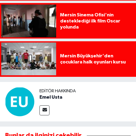
Mersin Sinema Ofisi'nin
desteklediği ilk film Oscar
yolunda
Mersin Büyükşehir'den
çocuklara halk oyunları kursu
EDITÖR HAKKINDA
Emel Usta
Bunlar da ilginizi çekebilir