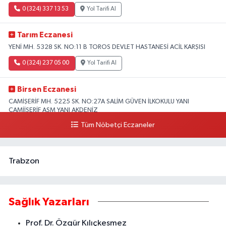
0 (324) 337 13 53
Yol Tarifi Al
Tarım Eczanesi
YENİ MH. 5328 SK. NO:11 B TOROS DEVLET HASTANESİ ACİL KARŞISI
0 (324) 237 05 00
Yol Tarifi Al
Birsen Eczanesi
CAMİŞERİF MH. 5225 SK. NO:27A SALİM GÜVEN İLKOKULU YANI
CAMİİŞERİF ASM YANI AKDENİZ
Tüm Nöbetçi Eczaneler
0 (324) 237 41 15
Yol Tarifi Al
Trabzon
Sağlık Yazarları
Prof. Dr. Özgür Kılıçkesmez