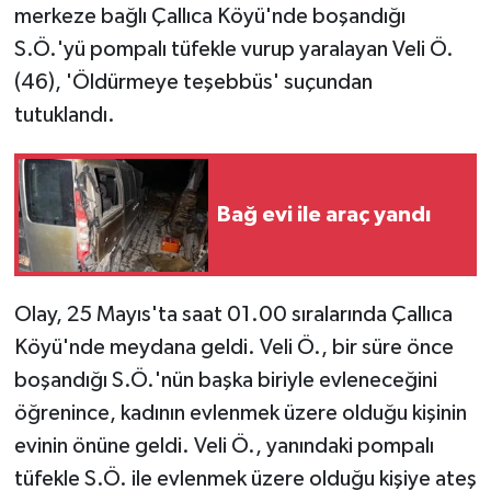
merkeze bağlı Çallıca Köyü'nde boşandığı
S.Ö.'yü pompalı tüfekle vurup yaralayan Veli Ö.
(46), 'Öldürmeye teşebbüs' suçundan
tutuklandı.
Bağ evi ile araç yandı
Olay, 25 Mayıs'ta saat 01.00 sıralarında Çallıca
Köyü'nde meydana geldi. Veli Ö., bir süre önce
boşandığı S.Ö.'nün başka biriyle evleneceğini
öğrenince, kadının evlenmek üzere olduğu kişinin
evinin önüne geldi. Veli Ö., yanındaki pompalı
tüfekle S.Ö. ile evlenmek üzere olduğu kişiye ateş