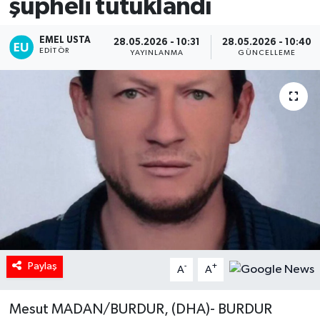
şüpheli tutuklandı
EMEL USTA
28.05.2026 - 10:31
28.05.2026 - 10:40
EDITÖR
YAYINLANMA
GÜNCELLEME
Paylaş
-
+
A
A
Mesut MADAN/BURDUR, (DHA)- BURDUR