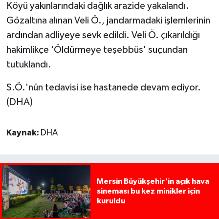
Köyü yakınlarındaki dağlık arazide yakalandı.
Gözaltına alınan Veli Ö., jandarmadaki işlemlerinin
ardından adliyeye sevk edildi. Veli Ö. çıkarıldığı
hakimlikçe 'Öldürmeye teşebbüs' suçundan
tutuklandı.
S.Ö.'nün tedavisi ise hastanede devam ediyor.
(DHA)
Kaynak:
DHA
Mersin Büyükşehir'in açık hava
sineması bu kez minikler için
kuruldu