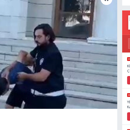
K
Ç
Y
K