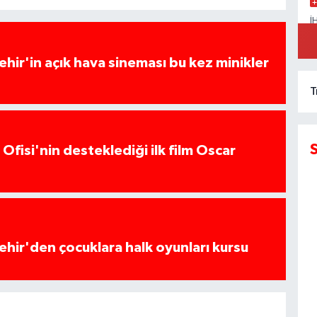
İ
A
K
hir'in açık hava sineması bu kez minikler
T
Ofisi'nin desteklediği ilk film Oscar
hir'den çocuklara halk oyunları kursu