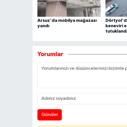
Arsuz'da mobilya mağazası
Dörtyol'd
yandı
keneviri el
tutukland
Yorumlar
Gönder