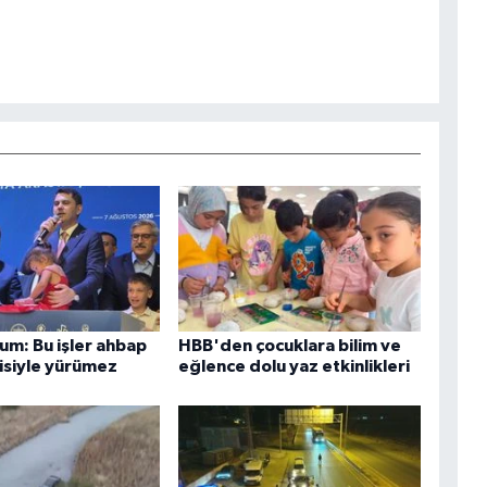
um: Bu işler ahbap
HBB'den çocuklara bilim ve
kisiyle yürümez
eğlence dolu yaz etkinlikleri