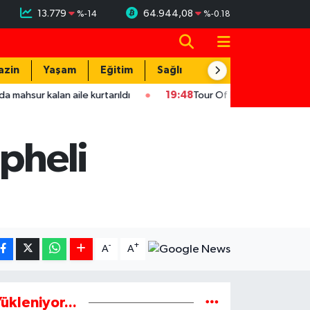
13.779
64.944,08
%
-14
%
-0.18
azin
Yaşam
Eğitim
Sağlık
Teknoloji
kalan aile kurtarıldı
19:48
Tour Of Kahramanmaraş'ın şampiyonu
pheli
-
+
A
A
ükleniyor...