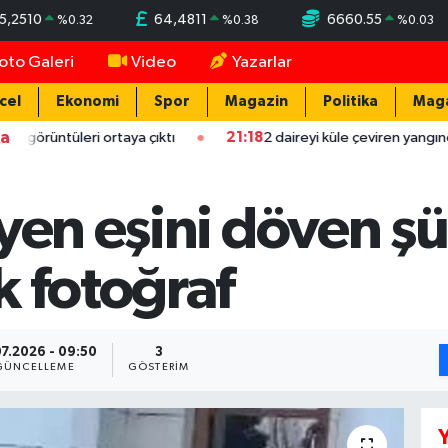
5,2510
64,4811
6660.55
%
0.32
%
0.38
%
0.03
oto Galeri
Video
Yazarlar
cel
Ekonomi
Spor
Magazin
Politika
Mag
ka
üleri ortaya çıktı
21:18
2 daireyi küle çeviren yangında mahsur 
yen eşini döven şü
k fotoğraf
7.2026 - 09:50
3
GÜNCELLEME
GÖSTERIM
Y