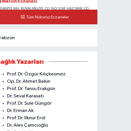
Mersin Eczanesi
HSANİYE MH. KUVAİ MİLLİYE CD. NO.109F HASTANE CD.
KDENİZ BELEDİYESİ ARKASI ZİRAAT BANKASI
Tüm Nöbetçi Eczaneler
URUÇEŞME ŞUBESİ KARŞISI AKDENİZ
0 (324) 337 10 17
Yol Tarifi Al
rabzon
Sağlık Yazarları
Prof. Dr. Özgür Kılıçkesmez
Op. Dr. Ahmet Bekin
Prof. Dr. Tansu Erakgün
Dr. Seval Karasatı
Prof. Dr. Şule Güngör
Dr. Erman Ak
Prof. Dr. İlknur Erol
Dr. Alev Çamcıoğlu