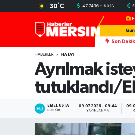
°
30
C
47,7436
5
%
0.18
F
Mersin Nöbetçi Eczaneler
Gün
Mersin Hava Durumu
Son Daki
ğı kadını darbeden şüpheliye uzaklaştırma; geçmiş yıllardaki darp görünt
Mersin Trafik Yoğunluk Haritası
HABERLER
HATAY
Ayrılmak iste
Süper Lig Puan Durumu ve Fikstür
tutuklandı/E
Tüm Manşetler
Son Dakika Haberleri
EMEL USTA
09.07.2026 - 09:44
09.0
EDITÖR
YAYINLANMA
Haber Arşivi