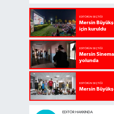
EDITÖRÜN SEÇTIĞI
Mersin Büyükşe
için kuruldu
EDITÖRÜN SEÇTIĞI
Mersin Sinema 
yolunda
EDITÖRÜN SEÇTIĞI
Mersin Büyükşe
EDITÖR HAKKINDA