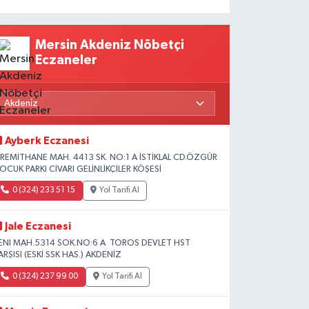
Mersin Akdeniz Nöbetçi
Eczaneler
Ayberk Eczanesi
İREMİTHANE MAH. 4413 SK. NO:1 A İSTİKLAL CD.ÖZGÜR
OCUK PARKI CİVARI GELİNLİKÇİLER KÖŞESİ
0 (324) 233 51 15
Yol Tarifi Al
Jale Eczanesi
ENI MAH.5314 SOK.NO:6 A TOROS DEVLET HST
ARŞISI (ESKİ SSK HAS.) AKDENİZ
0 (324) 237 99 00
Yol Tarifi Al