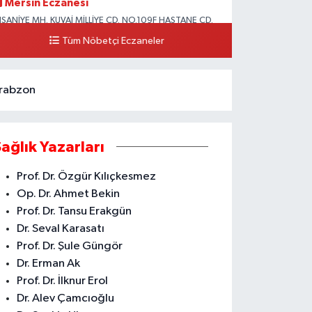
Mersin Eczanesi
HSANİYE MH. KUVAİ MİLLİYE CD. NO.109F HASTANE CD.
KDENİZ BELEDİYESİ ARKASI ZİRAAT BANKASI
Tüm Nöbetçi Eczaneler
URUÇEŞME ŞUBESİ KARŞISI AKDENİZ
0 (324) 337 10 17
Yol Tarifi Al
rabzon
Sağlık Yazarları
Prof. Dr. Özgür Kılıçkesmez
Op. Dr. Ahmet Bekin
Prof. Dr. Tansu Erakgün
Dr. Seval Karasatı
Prof. Dr. Şule Güngör
Dr. Erman Ak
Prof. Dr. İlknur Erol
Dr. Alev Çamcıoğlu