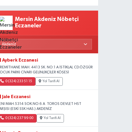
Mersin Akdeniz Nöbetçi
Eczaneler
Ayberk Eczanesi
İREMİTHANE MAH. 4413 SK. NO:1 A İSTİKLAL CD.ÖZGÜR
OCUK PARKI CİVARI GELİNLİKÇİLER KÖŞESİ
0 (324) 233 51 15
Yol Tarifi Al
Jale Eczanesi
ENI MAH.5314 SOK.NO:6 A TOROS DEVLET HST
ARŞISI (ESKİ SSK HAS.) AKDENİZ
0 (324) 237 99 00
Yol Tarifi Al