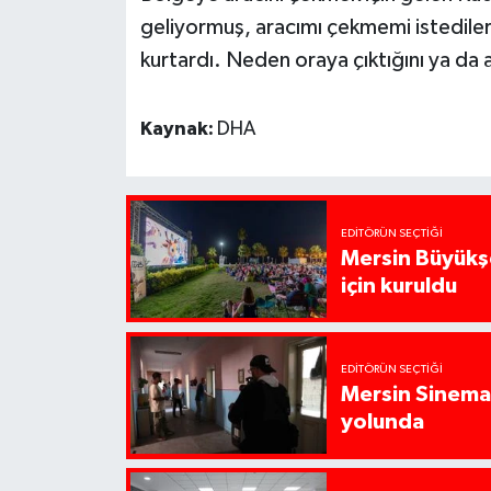
geliyormuş, aracımı çekmemi istediler
kurtardı. Neden oraya çıktığını ya da a
Kaynak:
DHA
EDITÖRÜN SEÇTIĞI
Mersin Büyükşe
için kuruldu
EDITÖRÜN SEÇTIĞI
Mersin Sinema 
yolunda