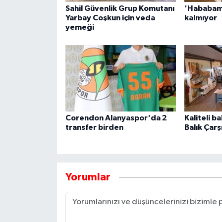
Sahil Güvenlik Grup Komutanı
'Hababam 
Yarbay Coşkun için veda
kalmıyor
yemeği
Corendon Alanyaspor'da 2
Kaliteli b
transfer birden
Balık Çarş
Yorumlar