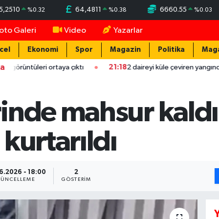
5,2510
64,4811
6660.55
%
0.32
%
0.38
%
0.03
oto Galeri
Video
Yazarlar
cel
Ekonomi
Spor
Magazin
Politika
Mag
ka
eri ortaya çıktı
21:18
2 daireyi küle çeviren yangında mahsur ka
nde mahsur kaldı,
kurtarıldı
6.2026 - 18:00
2
ÜNCELLEME
GÖSTERIM
Y