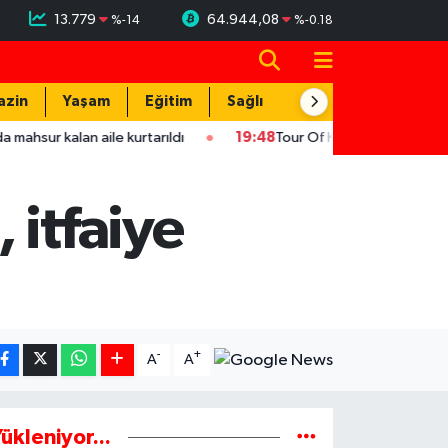
13.779
64.944,08
%
-14
%
-0.18
azin
Yaşam
Eğitim
Sağlık
Teknoloji
lan aile kurtarıldı
19:48
Tour Of Kahramanmaraş'ın şampiyonu U
 itfaiye
-
+
A
A
ükleniyor...