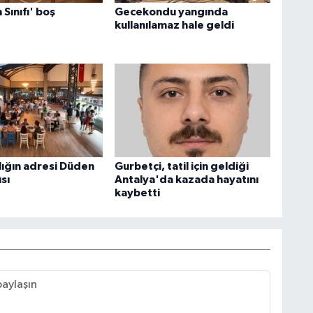
Sınıfı' boş
Gecekondu yangında
kullanılamaz hale geldi
alığın adresi Düden
Gurbetçi, tatil için geldiği
ısı
Antalya'da kazada hayatını
kaybetti