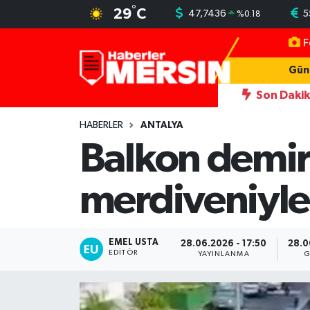
°
29
C
47,7436
5
%
0.18
F
Mersin Nöbetçi Eczaneler
Gün
Mersin Hava Durumu
Son Daki
 kadını darbeden şüpheliye uzaklaştırma; geçmiş yıllardaki darp görüntül
Mersin Trafik Yoğunluk Haritası
HABERLER
ANTALYA
Balkon demiri
Süper Lig Puan Durumu ve Fikstür
merdiveniyle 
Tüm Manşetler
Son Dakika Haberleri
EMEL USTA
28.06.2026 - 17:50
28.0
EDITÖR
YAYINLANMA
G
Haber Arşivi