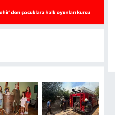
hir'den çocuklara halk oyunları kursu