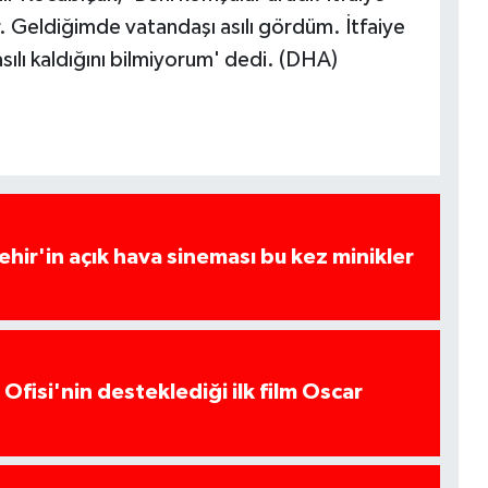
. Geldiğimde vatandaşı asılı gördüm. İtfaiye
sılı kaldığını bilmiyorum' dedi. (DHA)
hir'in açık hava sineması bu kez minikler
Ofisi'nin desteklediği ilk film Oscar