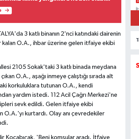
İ
e
A
K
'da 3 katlı binanın 2'nci katındaki dairenin
T
alan O.A., ihbar üzerine gelen itfaiye ekibi
allesi 2105 Sokak'taki 3 katlı binada meydana
 çıkan O.A., aşağı inmeye çalıştığı sırada alt
ki korkuluklara tutunan O.A., kendi
ndan yardım istedi. 112 Acil Çağrı Merkezi'ne
pleri sevk edildi. Gelen itfaiye ekibi
n O.A.'yı kurtardı. Olay anı çevredekiler
ndi.
r Kocabıçak, 'Beni komşular aradı. İtfaiye