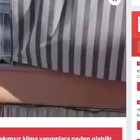
K
Ç
Y
K
bakımsız klima yangınlara neden olabilir