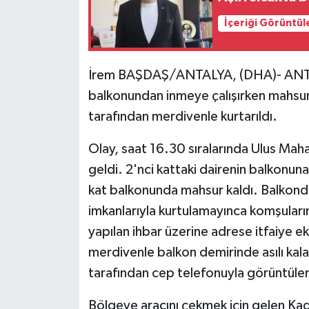
İçeriği Görüntül
İrem BAŞDAŞ/ANTALYA, (DHA)- ANTALYA
balkonundan inmeye çalışırken mahsur k
tarafından merdivenle kurtarıldı.
Olay, saat 16.30 sıralarında Ulus Mah
geldi. 2'nci kattaki dairenin balkonuna
kat balkonunda mahsur kaldı. Balkonda
imkanlarıyla kurtulamayınca komşuları
yapılan ihbar üzerine adrese itfaiye eki
merdivenle balkon demirinde asılı kala
tarafından cep telefonuyla görüntüle
Bölgeye aracını çekmek için gelen Kadi