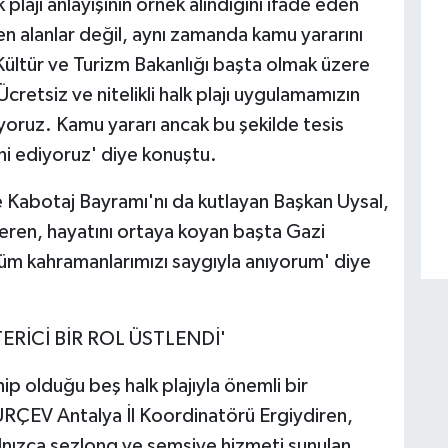
plajı anlayışının örnek alındığını ifade eden
ilen alanlar değil, aynı zamanda kamu yararını
Kültür ve Turizm Bakanlığı başta olmak üzere
retsiz ve nitelikli halk plajı uygulamamızın
ruz. Kamu yararı ancak bu şekilde tesis
ni ediyoruz' diye konuştu.
Kabotaj Bayramı'nı da kutlayan Başkan Uysal,
veren, hayatını ortaya koyan başta Gazi
m kahramanlarımızı saygıyla anıyorum' diye
RİCİ BİR ROL ÜSTLENDİ'
p olduğu beş halk plajıyla önemli bir
ÜRÇEV Antalya İl Koordinatörü Ergiydiren,
yalnızca şezlong ve şemsiye hizmeti sunulan