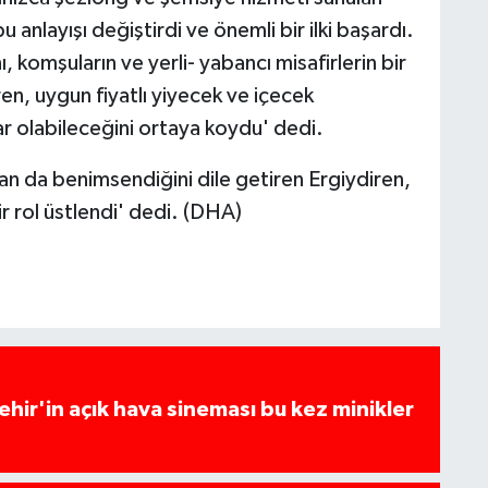
 anlayışı değiştirdi ve önemli bir ilki başardı.
, komşuların ve yerli- yabancı misafirlerin bir
en, uygun fiyatlı yiyecek ve içecek
ar olabileceğini ortaya koydu' dedi.
an da benimsendiğini dile getiren Ergiydiren,
r rol üstlendi' dedi. (DHA)
hir'in açık hava sineması bu kez minikler