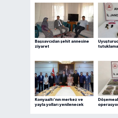
Başsavcıdan şehit annesine
Uyuşturuc
ziyaret
tutuklam
Konyaaltı'nın merkez ve
Döşemealt
yayla yolları yenilenecek
operasyo