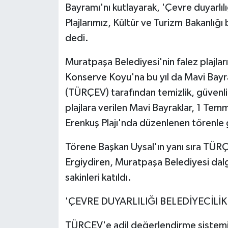
Bayramı'nı kutlayarak, 'Çevre duyarlılı
Plajlarımız, Kültür ve Turizm Bakanlığ
dedi.
Muratpaşa Belediyesi'nin falez plajları
Konserve Koyu'na bu yıl da Mavi Bayra
(TÜRÇEV) tarafından temizlik, güvenlik
plajlara verilen Mavi Bayraklar, 1 Te
Erenkuş Plajı'nda düzenlenen törenle 
Törene Başkan Uysal'ın yanı sıra TÜR
Ergiydiren, Muratpaşa Belediyesi dalgı
sakinleri katıldı.
'ÇEVRE DUYARLILIĞI BELEDİYECİLİ
TÜRÇEV'e adil değerlendirme sistemi ve 