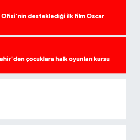
Ofisi'nin desteklediği ilk film Oscar
hir'den çocuklara halk oyunları kursu