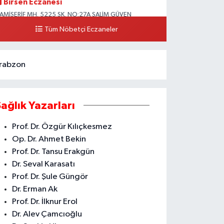
Birsen Eczanesi
AMİŞERİF MH. 5225 SK. NO:27A SALİM GÜVEN
LKOKULU YANI CAMİİŞERİF ASM YANI AKDENİZ
Tüm Nöbetçi Eczaneler
0 (324) 237 41 15
Yol Tarifi Al
rabzon
Sağlık Yazarları
Prof. Dr. Özgür Kılıçkesmez
Op. Dr. Ahmet Bekin
Prof. Dr. Tansu Erakgün
Dr. Seval Karasatı
Prof. Dr. Şule Güngör
Dr. Erman Ak
Prof. Dr. İlknur Erol
Dr. Alev Çamcıoğlu