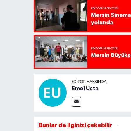
EDITÖRÜN SEÇTIĞI
Mersin Sinema 
yolunda
EDITÖRÜN SEÇTIĞI
Mersin Büyükşe
EDITÖR HAKKINDA
Emel Usta
Bunlar da ilginizi çekebilir