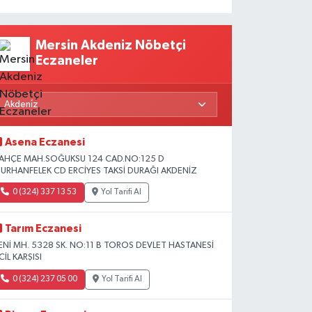
Mersin Akdeniz Nöbetçi
Eczaneler
Asena Eczanesi
AHÇE MAH.SOĞUKSU 124 CAD.NO:125 D
URHANFELEK CD ERCİYES TAKSİ DURAĞI AKDENİZ
0 (324) 337 13 53
Yol Tarifi Al
Tarım Eczanesi
ENİ MH. 5328 SK. NO:11 B TOROS DEVLET HASTANESİ
CİL KARŞISI
0 (324) 237 05 00
Yol Tarifi Al