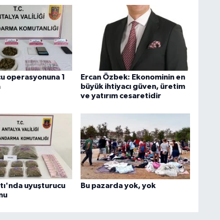
u operasyonuna 1
Ercan Özbek: Ekonominin en
a
büyük ihtiyacı güven, üretim
ve yatırım cesaretidir
ı'nda uyuşturucu
Bu pazarda yok, yok
nu