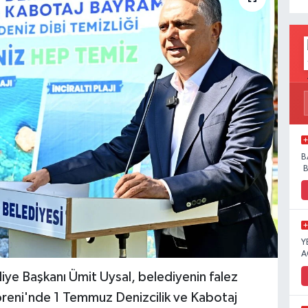
B
B
Y
A
 Başkanı Ümit Uysal, belediyenin falez
öreni'nde 1 Temmuz Denizcilik ve Kabotaj