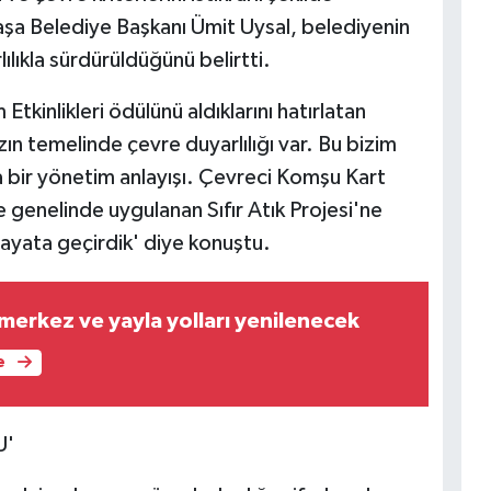
aşa Belediye Başkanı Ümit Uysal, belediyenin
rlılıkla sürdürüldüğünü belirtti.
Etkinlikleri ödülünü aldıklarını hatırlatan
zın temelinde çevre duyarlılığı var. Bu bizim
da bir yönetim anlayışı. Çevreci Komşu Kart
 genelinde uygulanan Sıfır Atık Projesi'ne
hayata geçirdik' diye konuştu.
merkez ve yayla yolları yenilenecek
e
U'