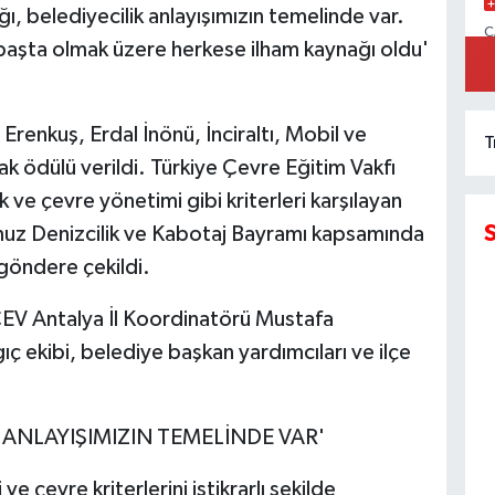
ğı, belediyecilik anlayışımızın temelinde var.
C
ı başta olmak üzere herkese ilham kaynağı oldu'
İ
 Erenkuş, Erdal İnönü, İnciraltı, Mobil ve
T
k ödülü verildi. Türkiye Çevre Eğitim Vakfı
 ve çevre yönetimi gibi kriterleri karşılayan
mmuz Denizcilik ve Kabotaj Bayramı kapsamında
göndere çekildi.
ÇEV Antalya İl Koordinatörü Mustafa
ç ekibi, belediye başkan yardımcıları ve ilçe
K ANLAYIŞIMIZIN TEMELİNDE VAR'
çevre kriterlerini istikrarlı şekilde