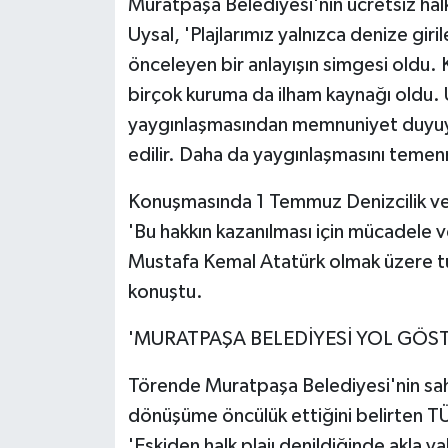
Muratpaşa Belediyesi'nin ücretsiz halk 
Uysal, 'Plajlarımız yalnızca denize gir
önceleyen bir anlayışın simgesi oldu. 
birçok kuruma da ilham kaynağı oldu. Üc
yaygınlaşmasından memnuniyet duyuyo
edilir. Daha da yaygınlaşmasını temen
Konuşmasında 1 Temmuz Denizcilik ve 
'Bu hakkın kazanılması için mücadele 
Mustafa Kemal Atatürk olmak üzere tü
konuştu.
'MURATPAŞA BELEDİYESİ YOL GÖSTE
Törende Muratpaşa Belediyesi'nin sahi
dönüşüme öncülük ettiğini belirten T
'Eskiden halk plajı denildiğinde akla 