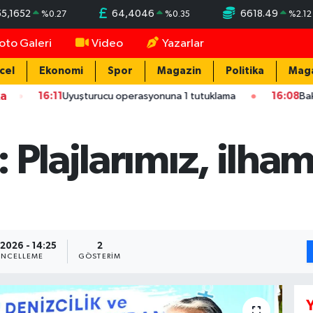
55,1652
64,4046
6618.49
%
0.27
%
0.35
%
2.12
oto Galeri
Video
Yazarlar
cel
Ekonomi
Spor
Magazin
Politika
Mag
ka
Uyuşturucu operasyonuna 1 tutuklama
16:08
Bakan Kurum: Bu i
 Plajlarımız, ilha
.2026 - 14:25
2
NCELLEME
GÖSTERIM
Y