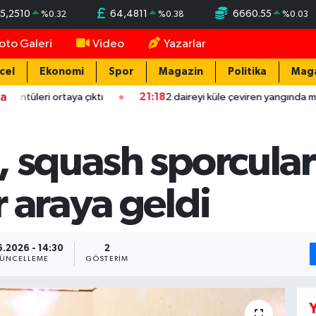
5,2510
64,4811
6660.55
%
0.32
%
0.38
%
0.03
oto Galeri
Video
Yazarlar
cel
Ekonomi
Spor
Magazin
Politika
Mag
ka
taya çıktı
21:18
2 daireyi küle çeviren yangında mahsur kalan ai
 squash sporcular
 araya geldi
6.2026 - 14:30
2
ÜNCELLEME
GÖSTERIM
Y