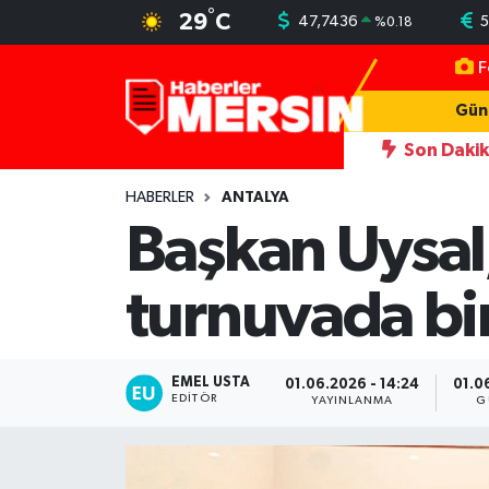
°
29
C
47,7436
5
%
0.18
F
Mersin Nöbetçi Eczaneler
Gün
Mersin Hava Durumu
Son Daki
ı darbeden şüpheliye uzaklaştırma; geçmiş yıllardaki darp görüntüleri or
Mersin Trafik Yoğunluk Haritası
HABERLER
ANTALYA
Başkan Uysal,
Süper Lig Puan Durumu ve Fikstür
turnuvada bir
Tüm Manşetler
Son Dakika Haberleri
EMEL USTA
01.06.2026 - 14:24
01.0
EDITÖR
YAYINLANMA
G
Haber Arşivi