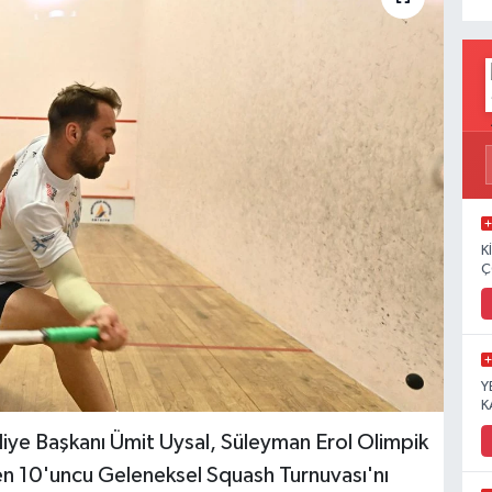
K
Ç
Y
K
 Başkanı Ümit Uysal, Süleyman Erol Olimpik
 10'uncu Geleneksel Squash Turnuvası'nı