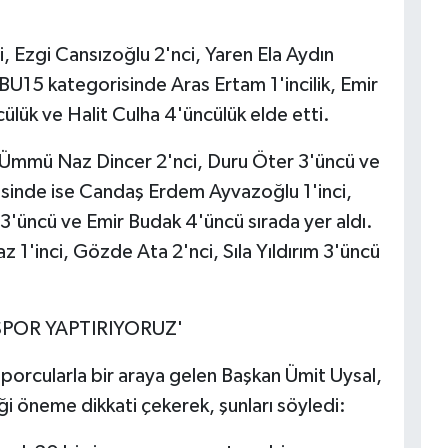
, Ezgi Cansızoğlu 2'nci, Yaren Ela Aydın
U15 kategorisinde Aras Ertam 1'incilik, Emir
cülük ve Halit Culha 4'üncülük elde etti.
, Ümmü Naz Dincer 2'nci, Duru Öter 3'üncü ve
isinde ise Candaş Erdem Ayvazoğlu 1'inci,
 3'üncü ve Emir Budak 4'üncü sırada yer aldı.
1'inci, Gözde Ata 2'nci, Sıla Yıldırım 3'üncü
 SPOR YAPTIRIYORUZ'
orcularla bir araya gelen Başkan Ümit Uysal,
i öneme dikkati çekerek, şunları söyledi: