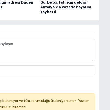
alığın adresi Düden
Gurbetçi, tatil için geldiği
ısı
Antalya'da kazada hayatını
kaybetti
ş bulunuyor ve tüm sorumluluğu üstleniyorsunuz. Yazılan
orumlu tutulamaz.