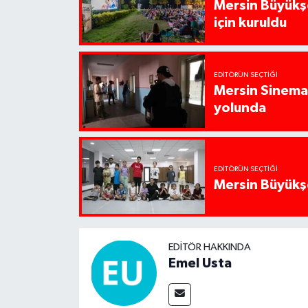
Mersin Büyükşe
için kuruldu
EDITÖRÜN SEÇTIĞI
Mersin Sinema 
yolunda
EDITÖRÜN SEÇTIĞI
Mersin Büyükşe
EDITÖR HAKKINDA
Emel Usta