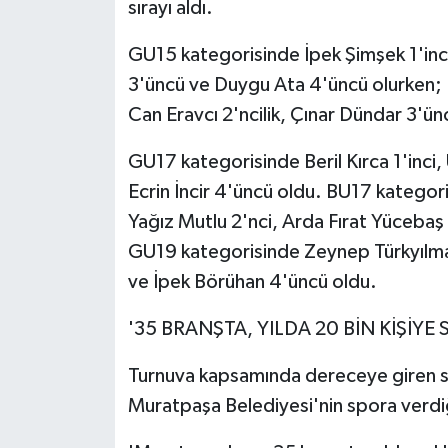
sırayı aldı.
GU15 kategorisinde İpek Şimşek 1'inci
3'üncü ve Duygu Ata 4'üncü olurken; B
Can Eravcı 2'ncilik, Çınar Dündar 3'ün
GU17 kategorisinde Beril Kırca 1'inci
Ecrin İncir 4'üncü oldu. BU17 kategor
Yağız Mutlu 2'nci, Arda Fırat Yücebaş
GU19 kategorisinde Zeynep Türkyılmaz 
ve İpek Börühan 4'üncü oldu.
'35 BRANŞTA, YILDA 20 BİN KİŞİYE
Turnuva kapsamında dereceye giren sp
Muratpaşa Belediyesi'nin spora verdiğ