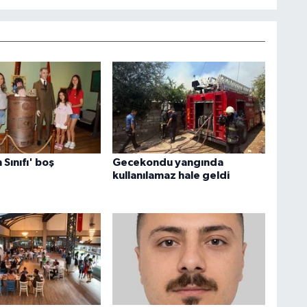
Sınıfı' boş
Gecekondu yangında
kullanılamaz hale geldi