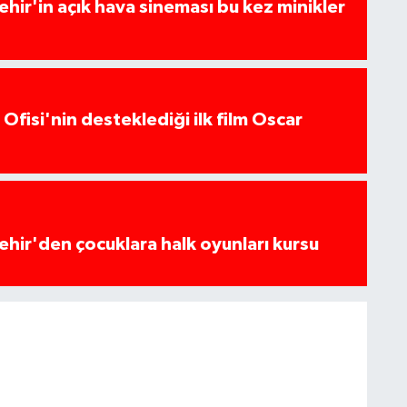
hir'in açık hava sineması bu kez minikler
Ofisi'nin desteklediği ilk film Oscar
hir'den çocuklara halk oyunları kursu