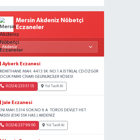
Mersin Akdeniz Nöbetçi
Eczaneler
Ayberk Eczanesi
İREMİTHANE MAH. 4413 SK. NO:1 A İSTİKLAL CD.ÖZGÜR
OCUK PARKI CİVARI GELİNLİKÇİLER KÖŞESİ
0 (324) 233 51 15
Yol Tarifi Al
Jale Eczanesi
ENI MAH.5314 SOK.NO:6 A TOROS DEVLET HST
ARŞISI (ESKİ SSK HAS.) AKDENİZ
0 (324) 237 99 00
Yol Tarifi Al