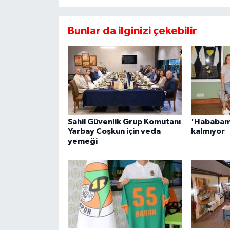
Bunlar da ilginizi çekebilir
Sahil Güvenlik Grup Komutanı
'Hababam 
Yarbay Coşkun için veda
kalmıyor
yemeği