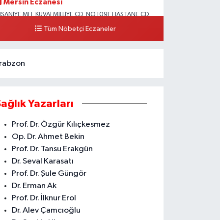
Mersin Eczanesi
HSANİYE MH. KUVAİ MİLLİYE CD. NO.109F HASTANE CD.
KDENİZ BELEDİYESİ ARKASI ZİRAAT BANKASI
Tüm Nöbetçi Eczaneler
URUÇEŞME ŞUBESİ KARŞISI AKDENİZ
0 (324) 337 10 17
Yol Tarifi Al
rabzon
Sağlık Yazarları
Prof. Dr. Özgür Kılıçkesmez
Op. Dr. Ahmet Bekin
Prof. Dr. Tansu Erakgün
Dr. Seval Karasatı
Prof. Dr. Şule Güngör
Dr. Erman Ak
Prof. Dr. İlknur Erol
Dr. Alev Çamcıoğlu