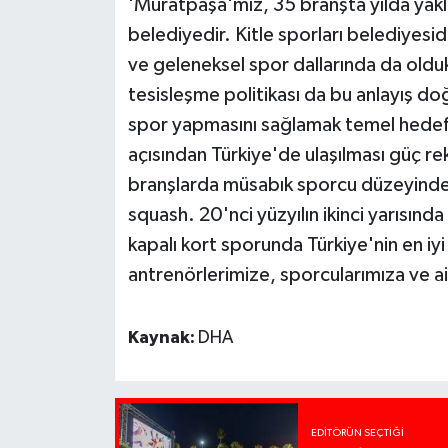
'Muratpaşa'mız, 35 branşta yılda yakla
belediyedir. Kitle sporları belediyes
ve geleneksel spor dallarında da olduk
tesisleşme politikası da bu anlayış do
spor yapmasını sağlamak temel hedefi
açısından Türkiye'de ulaşılması güç re
branşlarda müsabık sporcu düzeyinde 
squash. 20'nci yüzyılın ikinci yarısın
kapalı kort sporunda Türkiye'nin en iy
antrenörlerimize, sporcularımıza ve a
Kaynak:
DHA
EDITÖRÜN SEÇTIĞI