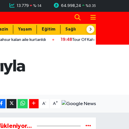
13.779
64.998,24
%
-14
%
0.35
azin
Yaşam
Eğitim
Sağlık
Teknoloji
le kurtarıldı
19:48
Tour Of Kahramanmaraş'ın şampiyonu Ukrayn
ıyla
-
+
A
A
ükleniyor...