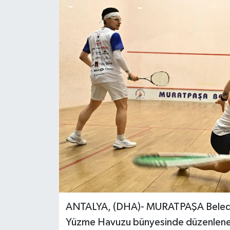
ANTALYA, (DHA)- MURATPAŞA Belediye
Yüzme Havuzu bünyesinde düzenlenen