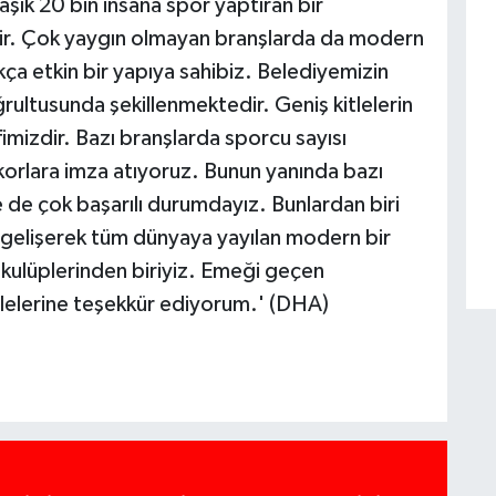
şık 20 bin insana spor yaptıran bir
idir. Çok yaygın olmayan branşlarda da modern
ça etkin bir yapıya sahibiz. Belediyemizin
ğrultusunda şekillenmektedir. Geniş kitlelerin
mizdir. Bazı branşlarda sporcu sayısı
korlara imza atıyoruz. Bunun yanında bazı
de çok başarılı durumdayız. Bunlardan biri
da gelişerek tüm dünyaya yayılan modern bir
i kulüplerinden biriyiz. Emeği geçen
ilelerine teşekkür ediyorum.' (DHA)