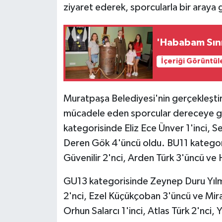
ziyaret ederek, sporcularla bir araya 
'Hababam Sını
İçeriği Görüntül
Muratpaşa Belediyesi'nin gerçekleştir
mücadele eden sporcular dereceye gi
kategorisinde Eliz Ece Ünver 1'inci, Se
Deren Gök 4'üncü oldu. BU11 kategor
Güvenilir 2'nci, Arden Türk 3'üncü ve 
GU13 kategorisinde Zeynep Duru Yılmaz
2'nci, Ezel Küçükçoban 3'üncü ve Mir
Orhun Salarcı 1'inci, Atlas Türk 2'nci