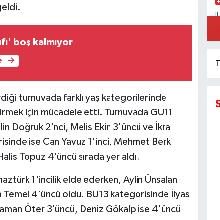
geldi.
İ
A
K
fı' boş kalmıyor
e
T
diği turnuvada farklı yaş kategorilerinde
rmek için mücadele etti. Turnuvada GU11
lin Doğruk 2'nci, Melis Ekin 3'üncü ve İkra
isinde ise Can Yavuz 1'inci, Mehmet Berk
Halis Topuz 4'üncü sırada yer aldı.
türk 1'incilik elde ederken, Aylin Ünsalan
a Temel 4'üncü oldu. BU13 kategorisinde İlyas
, Yaman Öter 3'üncü, Deniz Gökalp ise 4'üncü