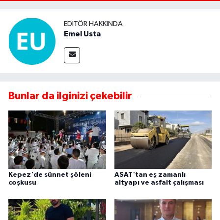
EDITÖR HAKKINDA
Emel Usta
Bunlar da ilginizi çekebilir
Kepez'de sünnet şöleni
ASAT'tan eş zamanlı
coşkusu
altyapı ve asfalt çalışması