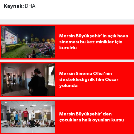
Kaynak:
DHA
Mersin Büyükşehir'in açık hava
sineması bu kez minikler için
kuruldu
Mersin Sinema Ofisi'nin
desteklediği ilk film Oscar
yolunda
Mersin Büyükşehir'den
çocuklara halk oyunları kursu