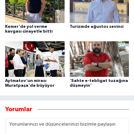
Kemer'de yol verme
Turizmde ağustos sevinci
kavgası cinayetle bitti
Aytmatov'un mirası
'Sahte e-tebligat tuzağına
Muratpaşa'da büyüyor
düşmeyin'
Yorumlar