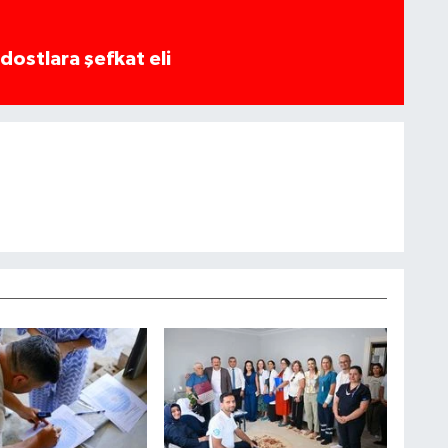
dostlara şefkat eli