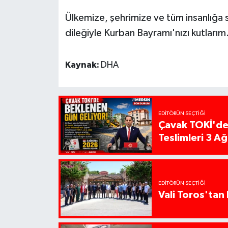
Ülkemize, şehrimize ve tüm insanlığa s
dileğiyle Kurban Bayramı'nızı kutlarım
Kaynak:
DHA
EDITÖRÜN SEÇTIĞI
Çavak TOKİ'de
Teslimleri 3 A
EDITÖRÜN SEÇTIĞI
Vali Toros'tan 