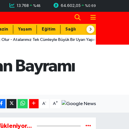
13.768
64.602,05
%
48
%
0.69
azin
Yaşam
Eğitim
Sağlık
Teknoloji
talarımız Tek Cümleyle Büyük Bir Uyarı Yapmış
12:19
Muratpaşa'nı
an Bayramı
-
+
A
A
ükleniyor...