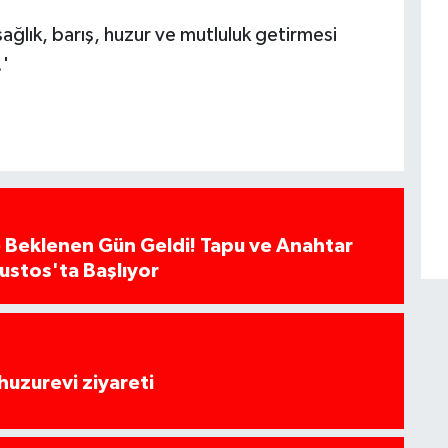
ağlık, barış, huzur ve mutluluk getirmesi
.'
 Beklenen Gün Geldi! Tapu ve Anahtar
ğustos'ta Başlıyor
huzurevi ziyareti