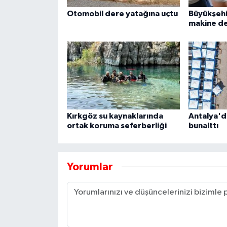
Otomobil dere yatağına uçtu
Büyükşehi
makine d
Kırkgöz su kaynaklarında
Antalya'd
ortak koruma seferberliği
bunalttı
Yorumlar