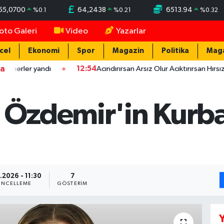
55,0700
64,2438
6513.94
%
0.1
%
0.21
%
0.32
oto Galeri
Video
Yazarlar
cel
Ekonomi
Spor
Magazin
Politika
Mag
ka
 yandı
12:54
Acındırırsan Arsız Olur Acıktırırsan Hırsız Olur - A
i Özdemir'in Kurb
.2026 - 11:30
7
NCELLEME
GÖSTERIM
Y