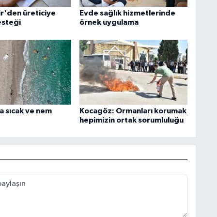
r'den üreticiye
Evde sağlık hizmetlerinde
esteği
örnek uygulama
a sıcak ve nem
Kocagöz: Ormanları korumak
hepimizin ortak sorumluluğu