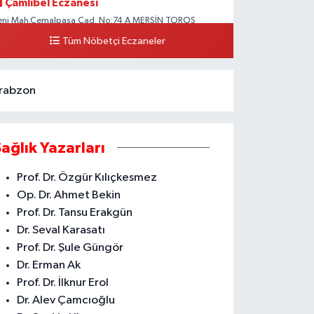
Çamlıbel Eczanesi
eni Mah.Cemalpaşa Cad. No:74 A MERSİN TOROS
EVLET HASTANESİ CİVARI AKDENİZ HÜKÜMET KONAĞI
Tüm Nöbetçi Eczaneler
ARŞISI ARAS KARGO YANI
0 (324) 237 37 99
Yol Tarifi Al
rabzon
Sağlık Yazarları
Prof. Dr. Özgür Kılıçkesmez
Op. Dr. Ahmet Bekin
Prof. Dr. Tansu Erakgün
Dr. Seval Karasatı
Prof. Dr. Şule Güngör
Dr. Erman Ak
Prof. Dr. İlknur Erol
Dr. Alev Çamcıoğlu