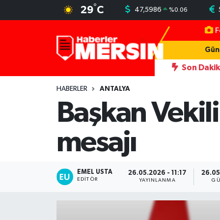
°
29
C
47,5986
%
0.06
F
Mersin Nöbetçi Eczaneler
Gün
Mersin Hava Durumu
Son Daki
yeni simgesi Henna Heykeli
13:06
İşçilerin kaldığı konteynerler
Mersin Trafik Yoğunluk Haritası
HABERLER
ANTALYA
Başkan Vekil
Süper Lig Puan Durumu ve Fikstür
mesajı
Tüm Manşetler
Son Dakika Haberleri
EMEL USTA
26.05.2026 - 11:17
26.05
EDITÖR
YAYINLANMA
GÜ
Haber Arşivi