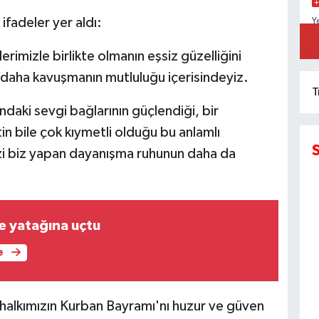
ifadeler yer aldı:
Y
D
K
rimizle birlikte olmanın eşsiz güzelliğini
daha kavuşmanın mutluluğu içerisindeyiz.
T
ındaki sevgi bağlarının güçlendiği, bir
in bile çok kıymetli olduğu bu anlamlı
izi biz yapan dayanışma ruhunun daha da
 yatağına uçtu
e
 halkımızın Kurban Bayramı'nı huzur ve güven