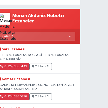
Mersin Akdeniz Nöbetçi
Eczaneler
Sarı Eczanesi
İTELER MH. 5621 SK. NO:2 A SİTELER MH. 5621 SK.
O:2 A AKDENİZ
0 (324) 336 04 43
Yol Tarifi Al
Kamer Eczanesi
HSANİYE MH. KUVAYİ MİLLİYE CD. NO:173C ESKİ DEVLET
ASTANESİ KARŞISI AKDENİZ
0 (324) 336 46 76
Yol Tarifi Al