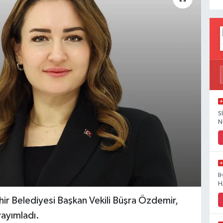
S
N
İ
H
 Belediyesi Başkan Vekili Büşra Özdemir,
yayımladı.