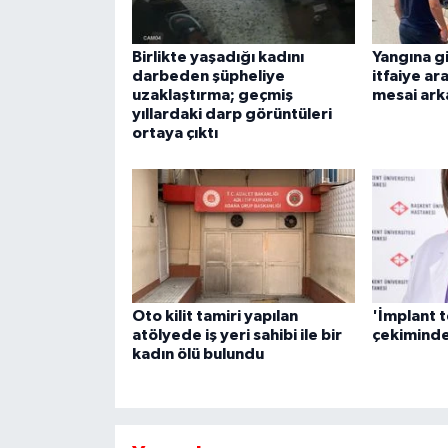
Birlikte yaşadığı kadını
Yangına g
darbeden şüpheliye
itfaiye ar
uzaklaştırma; geçmiş
mesai ark
yıllardaki darp görüntüleri
ortaya çıktı
Oto kilit tamiri yapılan
'İmplant t
atölyede iş yeri sahibi ile bir
çekiminde
kadın ölü bulundu