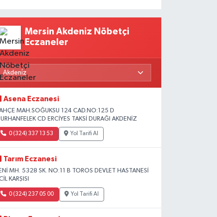
Mersin Akdeniz Nöbetçi
Eczaneler
Asena Eczanesi
AHÇE MAH.SOĞUKSU 124 CAD.NO:125 D
URHANFELEK CD ERCİYES TAKSİ DURAĞI AKDENİZ
0 (324) 337 13 53
Yol Tarifi Al
Tarım Eczanesi
ENİ MH. 5328 SK. NO:11 B TOROS DEVLET HASTANESİ
CİL KARŞISI
0 (324) 237 05 00
Yol Tarifi Al