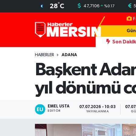
°
28
C
47,7106
5
%
0.17
F
Mersin Nöbetçi Eczaneler
Gün
Mersin Hava Durumu
Son Daki
ını darbeden şüpheliye uzaklaştırma; geçmiş yıllardaki darp görüntüleri
Mersin Trafik Yoğunluk Haritası
HABERLER
ADANA
Başkent Adan
Süper Lig Puan Durumu ve Fikstür
yıl dönümü c
Tüm Manşetler
Son Dakika Haberleri
EMEL USTA
07.07.2026 - 10:03
07.07
EDITÖR
YAYINLANMA
GÜ
Haber Arşivi