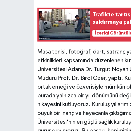
Trafikte tartı
saldırmaya çal
İçeriği Görüntül
Masa tenisi, fotoğraf, dart, satranç ya
etkinlikleri kapsamında düzenlenen ku
Üniversitesi Adana Dr. Turgut Noyan
Müdürü Prof. Dr. Birol Özer, yaptı. Ku
ortak emeği ve özverisiyle mümkün ol
burada yalnızca bir yıl dönümünü değil,
hikayesini kutluyoruz. Kuruluş yılları
büyük bir inanç ve heyecanla çıktığım
Üniversitesi'nin en güçlü sağlık kuru
gurur duyuyoruz. Bu başarı, hepimizin 