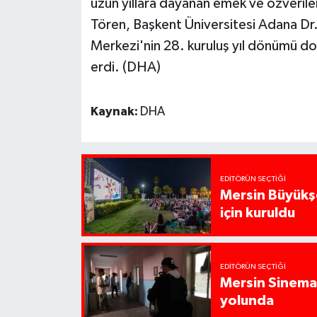
uzun yıllara dayanan emek ve özverileri
Tören, Başkent Üniversitesi Adana D
Merkezi'nin 28. kuruluş yıl dönümü do
erdi. (DHA)
Kaynak:
DHA
EDITÖRÜN SEÇTIĞI
Mersin Büyükşe
için kuruldu
EDITÖRÜN SEÇTIĞI
Mersin Sinema 
yolunda