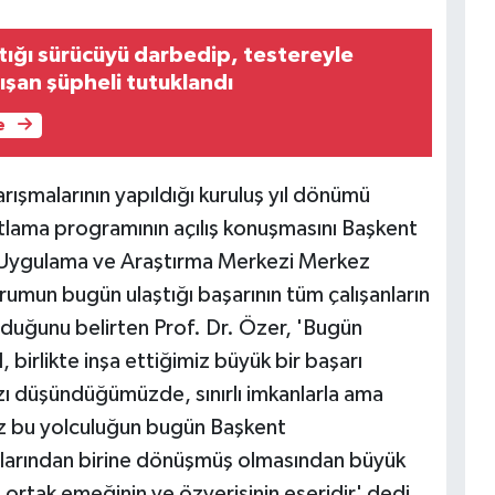
ştığı sürücüyü darbedip, testereyle
ışan şüpheli tutuklandı
e
rışmalarının yapıldığı kuruluş yıl dönümü
tlama programının açılış konuşmasını Başkent
 Uygulama ve Araştırma Merkezi Merkez
rumun bugün ulaştığı başarının tüm çalışanların
duğunu belirten Prof. Dr. Özer, 'Bugün
 birlikte inşa ettiğimiz büyük bir başarı
mızı düşündüğümüzde, sınırlı imkanlarla ama
ız bu yolculuğun bugün Başkent
luşlarından birine dönüşmüş olmasından büyük
ortak emeğinin ve özverisinin eseridir' dedi.