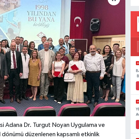
B
B
Y
A
i Adana Dr. Turgut Noyan Uygulama ve
l dönümü düzenlenen kapsamlı etkinlik