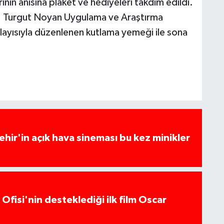
nin anısına plaket ve hediyeleri takdim edildi.
r. Turgut Noyan Uygulama ve Araştırma
layısıyla düzenlenen kutlama yemeği ile sona
hir'in açık hava sineması bu kez minikler
Ofisi'nin desteklediği ilk film Oscar