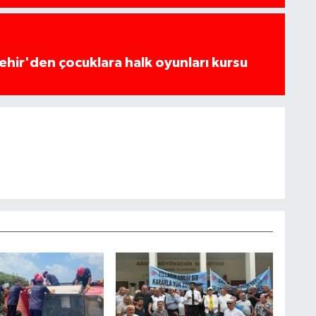
hir'den çocuklara halk oyunları kursu