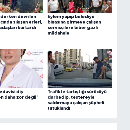
iderken devrilen
Eylem yapıp belediye
acında sıkışan erleri,
binasına girmeye çalışan
adaşları kurtardı
servisçilere biber gazlı
müdahale
edavisi diş
Trafikte tartıştığı sürücüyü
n daha zor değil'
darbedip, testereyle
saldırmaya çalışan şüpheli
tutuklandı