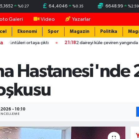
5,1652
64,4046
6648.99
%
0.27
%
0.35
%
2.59
oto Galeri
Video
Yazarlar
cel
Ekonomi
Spor
Magazin
Politika
Mag
ka
 ortaya çıktı
21:18
2 daireyi küle çeviren yangında mahsur kalan 
a Hastanesi'nde 2
oşkusu
.2026 - 10:10
NCELLEME
Y