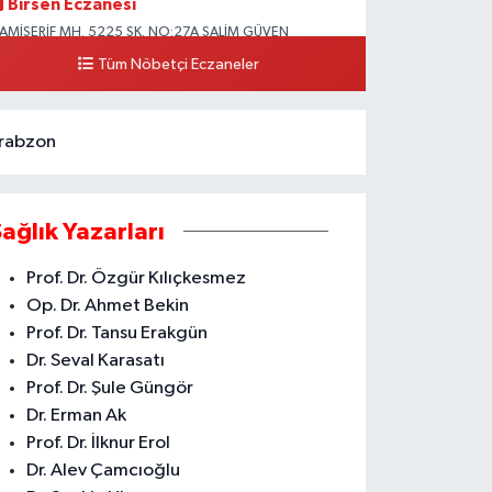
Birsen Eczanesi
AMİŞERİF MH. 5225 SK. NO:27A SALİM GÜVEN
LKOKULU YANI CAMİİŞERİF ASM YANI AKDENİZ
Tüm Nöbetçi Eczaneler
0 (324) 237 41 15
Yol Tarifi Al
rabzon
Sağlık Yazarları
Prof. Dr. Özgür Kılıçkesmez
Op. Dr. Ahmet Bekin
Prof. Dr. Tansu Erakgün
Dr. Seval Karasatı
Prof. Dr. Şule Güngör
Dr. Erman Ak
Prof. Dr. İlknur Erol
Dr. Alev Çamcıoğlu