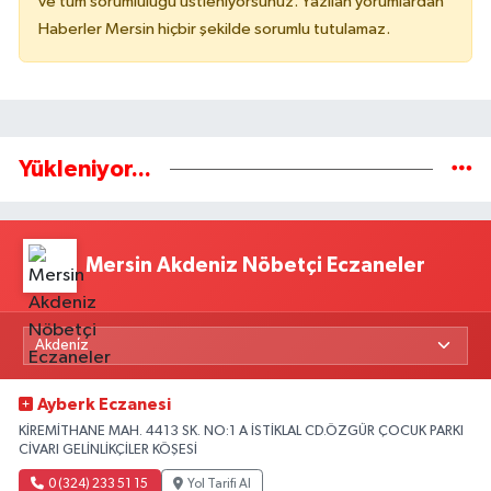
ve tüm sorumluluğu üstleniyorsunuz. Yazılan yorumlardan
Haberler Mersin hiçbir şekilde sorumlu tutulamaz.
Yükleniyor...
Mersin Akdeniz Nöbetçi Eczaneler
Ayberk Eczanesi
KİREMİTHANE MAH. 4413 SK. NO:1 A İSTİKLAL CD.ÖZGÜR ÇOCUK PARKI
CİVARI GELİNLİKÇİLER KÖŞESİ
0 (324) 233 51 15
Yol Tarifi Al