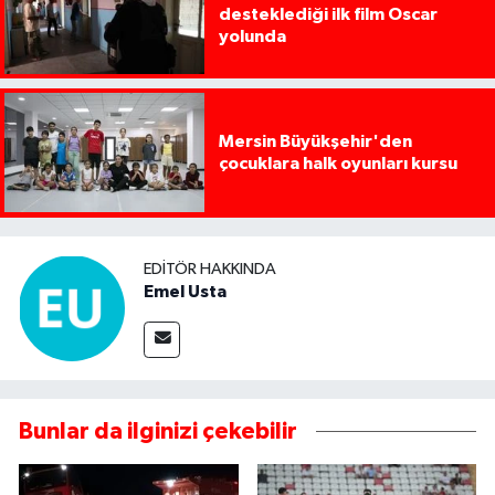
desteklediği ilk film Oscar
yolunda
Mersin Büyükşehir'den
çocuklara halk oyunları kursu
EDITÖR HAKKINDA
Emel Usta
Bunlar da ilginizi çekebilir