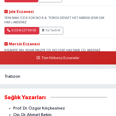
Jale Eczanesi
YENI MAH.5314 SOK.NO:6 A TOROS DEVLET HST KARŞISI (ESKİ SSK
HAS.) AKDENİZ
0 (324) 237 99 00
Yol Tarifi Al
Mersin Eczanesi
İHSANİYE MH. KUVAİ MİLLİYE CD. NO.109F HASTANE CD. AKDENİZ
BELEDİYESİ ARKASI ZİRAAT BANKASI KURUÇEŞME ŞUBESİ KARŞISI
Tüm Nöbetçi Eczaneler
AKDENİZ
0 (324) 337 10 17
Yol Tarifi Al
Trabzon
Sağlık Yazarları
Prof. Dr. Özgür Kılıçkesmez
Op. Dr. Ahmet Bekin