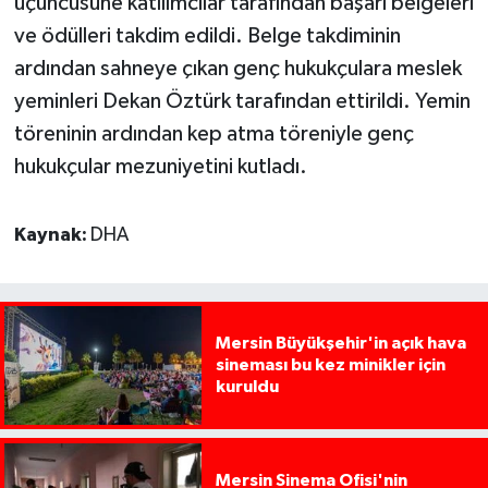
üçüncüsüne katılımcılar tarafından başarı belgeleri
ve ödülleri takdim edildi. Belge takdiminin
ardından sahneye çıkan genç hukukçulara meslek
yeminleri Dekan Öztürk tarafından ettirildi. Yemin
töreninin ardından kep atma töreniyle genç
hukukçular mezuniyetini kutladı.
Kaynak:
DHA
Mersin Büyükşehir'in açık hava
sineması bu kez minikler için
kuruldu
Mersin Sinema Ofisi'nin