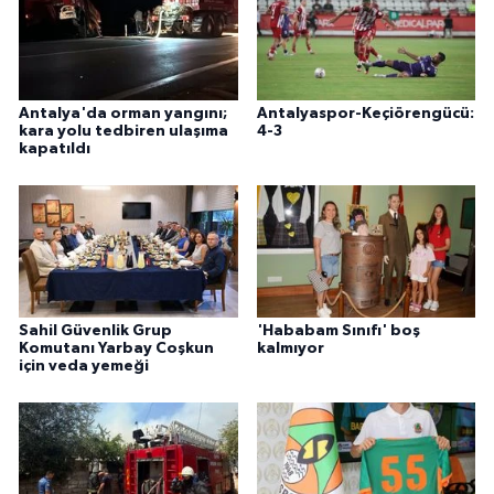
Antalya'da orman yangını;
Antalyaspor-Keçiörengücü:
kara yolu tedbiren ulaşıma
4-3
kapatıldı
Sahil Güvenlik Grup
'Hababam Sınıfı' boş
Komutanı Yarbay Coşkun
kalmıyor
için veda yemeği