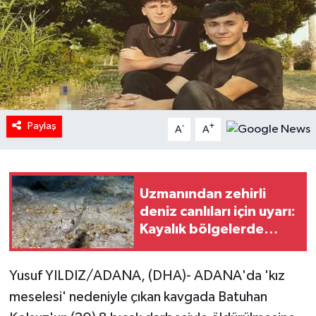
Paylaş
-
+
A
A
Uzmanından zehirli
deniz canlıları için uyarı:
Kayalık bölgelerde
denize girerken dikkatli
olunmalı/Ek fotoğraflar
Yusuf YILDIZ/ADANA, (DHA)- ADANA'da 'kız
meselesi' nedeniyle çıkan kavgada Batuhan