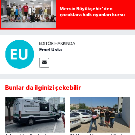
Mersin Büyükşehir'den
çocuklara halk oyunları kursu
EDITÖR HAKKINDA
Emel Usta
Bunlar da ilginizi çekebilir