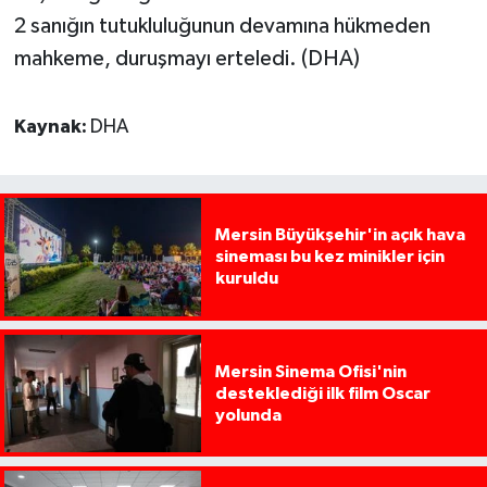
2 sanığın tutukluluğunun devamına hükmeden
mahkeme, duruşmayı erteledi. (DHA)
Kaynak:
DHA
Mersin Büyükşehir'in açık hava
sineması bu kez minikler için
kuruldu
Mersin Sinema Ofisi'nin
desteklediği ilk film Oscar
yolunda