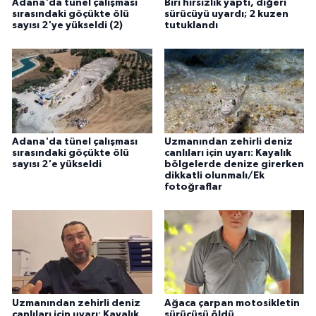
Adana'da tünel çalışması
Biri hırsızlık yaptı, diğeri
sırasındaki göçükte ölü
sürücüyü uyardı; 2 kuzen
sayısı 2'ye yükseldi (2)
tutuklandı
Adana'da tünel çalışması
Uzmanından zehirli deniz
sırasındaki göçükte ölü
canlıları için uyarı: Kayalık
sayısı 2'e yükseldi
bölgelerde denize girerken
dikkatli olunmalı/Ek
fotoğraflar
Uzmanından zehirli deniz
Ağaca çarpan motosikletin
canlıları için uyarı: Kayalık
sürücüsü öldü