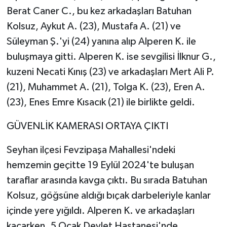
Berat Caner C., bu kez arkadaşları Batuhan
Kolsuz, Aykut A. (23), Mustafa A. (21) ve
Süleyman Ş.'yi (24) yanına alıp Alperen K. ile
buluşmaya gitti. Alperen K. ise sevgilisi İlknur G.,
kuzeni Necati Kınış (23) ve arkadaşları Mert Ali P.
(21), Muhammet A. (21), Tolga K. (23), Eren A.
(23), Enes Emre Kısacık (21) ile birlikte geldi.
GÜVENLİK KAMERASI ORTAYA ÇIKTI
Seyhan ilçesi Fevzipaşa Mahallesi'ndeki
hemzemin geçitte 19 Eylül 2024'te buluşan
taraflar arasında kavga çıktı. Bu sırada Batuhan
Kolsuz, göğsüne aldığı bıçak darbeleriyle kanlar
içinde yere yığıldı. Alperen K. ve arkadaşları
kaçarken, 5 Ocak Devlet Hastanesi'nde