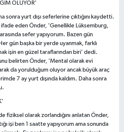
İĞİM OLUYOR'
a sonra yurt dışı seferlerine çıktığını kaydetti.
ını ifade eden Önder, 'Genellikle Lüksemburg,
 arasında sefer yapıyorum. Bazen gün
Her gün başka bir yerde uyanmak, farklı
ak işin en güzel taraflarından biri' dedi.
u belirten Önder, 'Mental olarak evi
larak da yorulduğum oluyor ancak büyük araç
erimde 7 ay yurt dışında kaldım. Daha sonra
u.
'
de fiziksel olarak zorlandığını anlatan Önder,
tığı işi ben 1 saatte yapıyorum ama sonunda