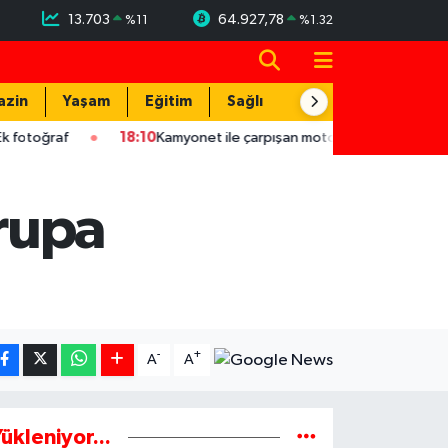
13.703
64.927,78
%
11
%
1.32
azin
Yaşam
Eğitim
Sağlık
Teknoloji
18:10
Kamyonet ile çarpışan motosikletin sürücüsü yaralandı
rupa
-
+
A
A
ükleniyor...