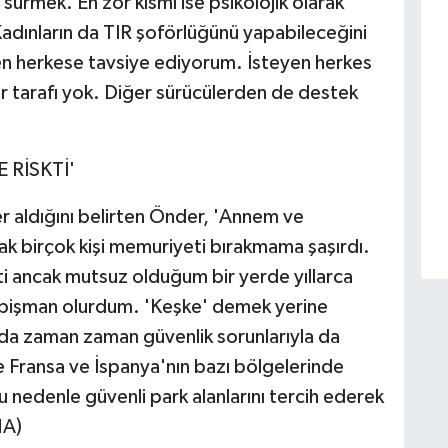
 sürmek. En zor kısmı ise psikolojik olarak
adınların da TIR şoförlüğünü yapabileceğini
en herkese tavsiye ediyorum. İsteyen herkes
ir tarafı yok. Diğer sürücülerden de destek
 RİSKTİ'
er aldığını belirten Önder, 'Annem ve
 birçok kişi memuriyeti bırakmama şaşırdı.
kti ancak mutsuz olduğum bir yerde yıllarca
işman olurdum. 'Keşke' demek yerine
da zaman zaman güvenlik sorunlarıyla da
kle Fransa ve İspanya'nın bazı bölgelerinde
u nedenle güvenli park alanlarını tercih ederek
HA)