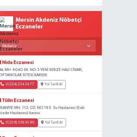
Mersin Akdeniz Nöbetçi
Eczaneler
Nida Eczanesi
AL MH. 6040 SK. NO:3 YENİ SEBZE HALİ CİVARI,
OPTANCILAR SİTESİ KARŞISI
0 (324) 234 34 77
Yol Tarifi Al
Tülin Eczanesi
HSANİYE MH. 113. CD. NO:19 E Su Hastanesi (Eski
özde Hastanesi) karşısı
0 (324) 336 35 90
Yol Tarifi Al