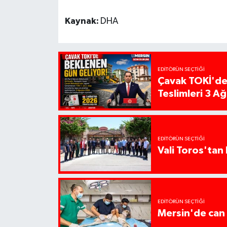
Kaynak:
DHA
EDITÖRÜN SEÇTIĞI
Çavak TOKİ'de
Teslimleri 3 A
EDITÖRÜN SEÇTIĞI
Vali Toros'tan 
EDITÖRÜN SEÇTIĞI
Mersin'de can 