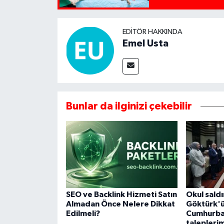
EDITÖR HAKKINDA
Emel Usta
Bunlar da ilginizi çekebilir
SEO ve Backlink Hizmeti Satın
Okul sald
Almadan Önce Nelere Dikkat
Göktürk'ü
Edilmeli?
Cumhurba
taleplerim