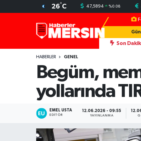
°
26
C
47,5894
%
0.08
F
Mersin Nöbetçi Eczaneler
Gün
Mersin Hava Durumu
Son Daki
retliyor
22:46
Antalya'da fuhşa aracılık operasyonu: 7 tutukl
Mersin Trafik Yoğunluk Haritası
HABERLER
GENEL
Begüm, memur
Süper Lig Puan Durumu ve Fikstür
yollarında TI
Tüm Manşetler
Son Dakika Haberleri
EMEL USTA
12.06.2026 - 09:55
12.0
EDITÖR
YAYINLANMA
G
Haber Arşivi