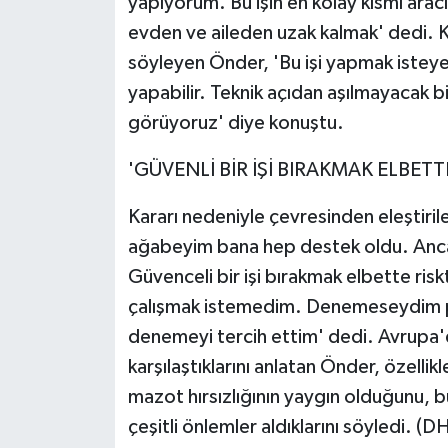
yapıyorum. Bu işin en kolay kısmı aracı
evden ve aileden uzak kalmak' dedi. K
söyleyen Önder, 'Bu işi yapmak istey
yapabilir. Teknik açıdan aşılmayacak b
görüyoruz' diye konuştu.
'GÜVENLİ BİR İŞİ BIRAKMAK ELBETTE
Kararı nedeniyle çevresinden eleştiril
ağabeyim bana hep destek oldu. Ancak
Güvenceli bir işi bırakmak elbette ris
çalışmak istemedim. Denemeseydim p
denemeyi tercih ettim' dedi. Avrupa'
karşılaştıklarını anlatan Önder, özelli
mazot hırsızlığının yaygın olduğunu, b
çeşitli önlemler aldıklarını söyledi. (D