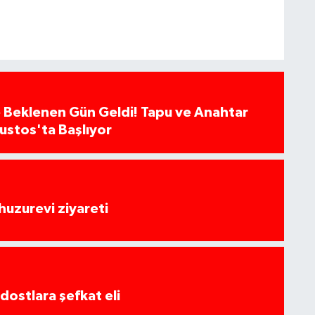
 Beklenen Gün Geldi! Tapu ve Anahtar
ğustos'ta Başlıyor
huzurevi ziyareti
dostlara şefkat eli