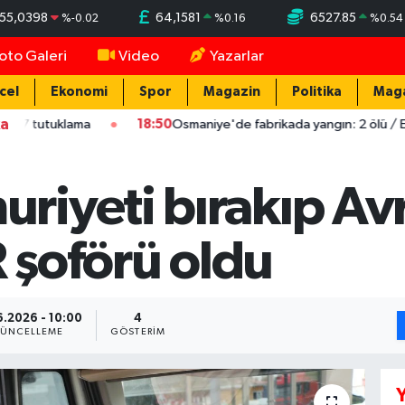
55,0398
64,1581
6527.85
%
-0.02
%
0.16
%
0.54
oto Galeri
Video
Yazarlar
cel
Ekonomi
Spor
Magazin
Politika
Mag
ka
ama
18:50
Osmaniye'de fabrikada yangın: 2 ölü / Ek fotoğraf
iyeti bırakıp Av
R şoförü oldu
6.2026 - 10:00
4
ÜNCELLEME
GÖSTERIM
Y