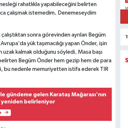
mesleği rahatlıkla yapabileceğini belirten
M
larca çalışmak istemedim. Denemeseydim
C
 çalıştıktan sonra görevinden ayrılan Begüm
T
 Avrupa'da yük taşımacılığı yapan Önder, işin
en uzak kalmak olduğunu söyledi. Masa başı
ı belirten Begüm Önder hem gezip hem de para
ni, bu nedenle memuriyetten istifa ederek TIR
rle gündeme gelen Karataş Mağarası'nın
yeniden belirleniyor
e