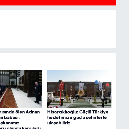
ırısında ölen Adnan
Hisarcıklıoğlu: Güçlü Türkiye
n babası:
hedefimize güçlü şehirlerle
şkanımız
ulaşabiliriz
izi olumlu karşıladı