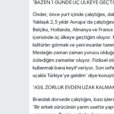
'BAZEN 1 GÜNDE ÜÇ ÜLKEYE GEÇT
Önder, önce yurt içinde çalıştığını, dah
Yaklaşık 2,5 yıldır Avrupa'da çalıştığ
Belçika, Hollanda, Almanya ve Fransa
içerisinde üç ülkeye geçtiğim oluyor. 
kültürler görmek ve yeni insanlar tanım
Mesleğin zaman zaman yorucu olduğun
özlediğim zamanlar oluyor. Fiziksel o
kullanmak bana keyif veriyor. Son sef
uçakla Türkiye'ye geldim' diye konuşt
'ASIL ZORLUK EVDEN UZAK KALMAK
Brandalı dorsede çalıştığını, bazı işler
'Bir erkek sürücünün yarım saatte yap