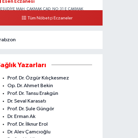
Esen Eczanesi
ESUDİYE MAH. ÇAKMAK CAD. NO:31 E ÇAKMAK
ADDESİ BAĞ KUR KARŞISI AKDENİZ
Tüm Nöbetçi Eczaneler
0 (324) 231 58 80
Yol Tarifi Al
rabzon
Sağlık Yazarları
Prof. Dr. Özgür Kılıçkesmez
Op. Dr. Ahmet Bekin
Prof. Dr. Tansu Erakgün
Dr. Seval Karasatı
Prof. Dr. Şule Güngör
Dr. Erman Ak
Prof. Dr. İlknur Erol
Dr. Alev Çamcıoğlu