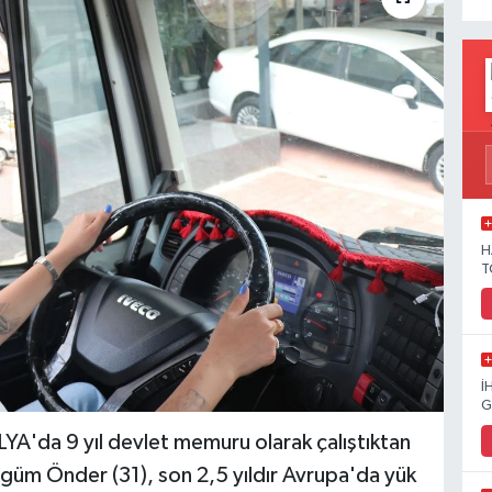
H
T
İ
G
da 9 yıl devlet memuru olarak çalıştıktan
egüm Önder (31), son 2,5 yıldır Avrupa'da yük