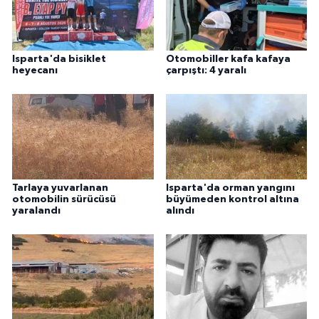
Isparta'da bisiklet
Otomobiller kafa kafaya
heyecanı
çarpıştı: 4 yaralı
Tarlaya yuvarlanan
Isparta'da orman yangını
otomobilin sürücüsü
büyümeden kontrol altına
yaralandı
alındı