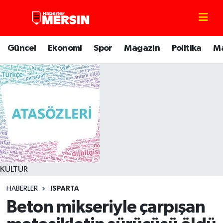
Mersin Nöbetçi Eczaneler
Güncel
Ekonomi
Spor
Magazin
Politika
M
Mersin Hava Durumu
Mersin Trafik Yoğunluk Haritası
Süper Lig Puan Durumu ve Fikstür
Tüm Manşetler
Son Dakika Haberleri
KÜLTÜR
HABERLER
ISPARTA
Haber Arşivi
Beton mikseriyle çarpışan