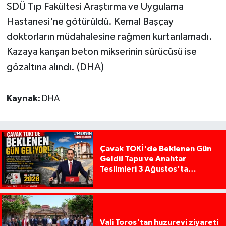
SDÜ Tıp Fakültesi Araştırma ve Uygulama
Hastanesi'ne götürüldü. Kemal Başçay
doktorların müdahalesine rağmen kurtarılamadı.
Kazaya karışan beton mikserinin sürücüsü ise
gözaltına alındı. (DHA)
Kaynak:
DHA
Çavak TOKİ'de Beklenen Gün
Geldi! Tapu ve Anahtar
Teslimleri 3 Ağustos'ta
Başlıyor
Vali Toros'tan huzurevi ziyareti