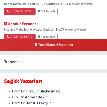
Bahçe Mahallesi, Soğuksu 124 Caddesi No:125 D Akdeniz Mersin
0 (324) 337 13 53
Yol Tarifi Al
Şendur Eczanesi
İhsaniye Mahallesi, Havuzlar Caddesi, No:74 Akdeniz Mersin
0 (324) 336 57 17
Yol Tarifi Al
Tüm Nöbetçi Eczaneler
Tarım Eczanesi
Yeni Mahallesi, 5328 Sokak No:11 B Akdeniz Mersin
Trabzon
0 (324) 237 05 00
Yol Tarifi Al
Kösel Eczanesi
Sağlık Yazarları
İstiklal Caddesi, Çelikler Apt. altı No:199 18-19 Akdeniz Mersin
0 (324) 237 01 02
Yol Tarifi Al
Prof. Dr. Özgür Kılıçkesmez
Op. Dr. Ahmet Bekin
Adem Eczanesi
Prof. Dr. Tansu Erakgün
Turgut Reis Mahallesi, İstiklal Caddesi, 4119 Sokak No:159 Akdeniz