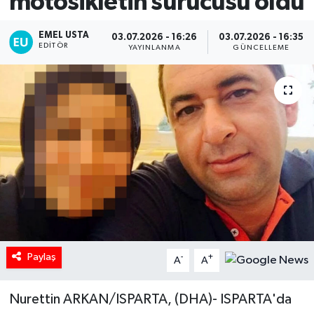
motosikletin sürücüsü öldü
EMEL USTA
03.07.2026 - 16:26
03.07.2026 - 16:35
EDITÖR
YAYINLANMA
GÜNCELLEME
Paylaş
-
+
A
A
Nurettin ARKAN/ISPARTA, (DHA)- ISPARTA'da