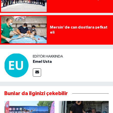
Mersin'de can dostlara şefkat
eli
EDITÖR HAKKINDA
Emel Usta
Bunlar da ilginizi çekebilir