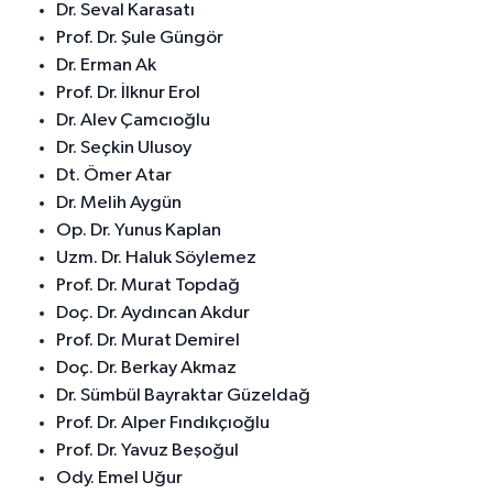
Dr. Seval Karasatı
Mersin
Prof. Dr. Şule Güngör
0 (324) 231 22 55
Yol Tarifi Al
Dr. Erman Ak
Prof. Dr. İlknur Erol
Yenimahalle Eczanesi
Dr. Alev Çamcıoğlu
Yeni Mahallesi, 5315 Sokak No:15 B Akdeniz Mersin
Dr. Seçkin Ulusoy
0 (324) 239 32 72
Yol Tarifi Al
Dt. Ömer Atar
Dr. Melih Aygün
Op. Dr. Yunus Kaplan
Uzm. Dr. Haluk Söylemez
Prof. Dr. Murat Topdağ
Doç. Dr. Aydıncan Akdur
Prof. Dr. Murat Demirel
Doç. Dr. Berkay Akmaz
Dr. Sümbül Bayraktar Güzeldağ
Prof. Dr. Alper Fındıkçıoğlu
Prof. Dr. Yavuz Beşoğul
Ody. Emel Uğur