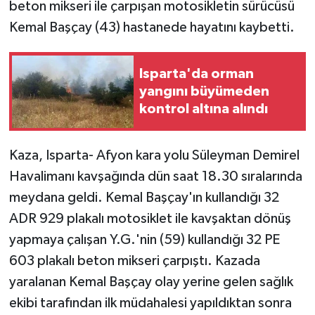
beton mikseri ile çarpışan motosikletin sürücüsü
Kemal Başçay (43) hastanede hayatını kaybetti.
Isparta'da orman
yangını büyümeden
kontrol altına alındı
Kaza, Isparta- Afyon kara yolu Süleyman Demirel
Havalimanı kavşağında dün saat 18.30 sıralarında
meydana geldi. Kemal Başçay'ın kullandığı 32
ADR 929 plakalı motosiklet ile kavşaktan dönüş
yapmaya çalışan Y.G.'nin (59) kullandığı 32 PE
603 plakalı beton mikseri çarpıştı. Kazada
yaralanan Kemal Başçay olay yerine gelen sağlık
ekibi tarafından ilk müdahalesi yapıldıktan sonra