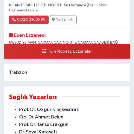
İHSANİYE MH. 113. CD. NO:19 E Su Hastanesi (Eski Gözde
Hastanesi) karşısı
0 (324) 336 35 90
Yol Tarifi Al
Esen Eczanesi
MESUDİYE MAH. ÇAKMAK CAD. NO:31 E ÇAKMAK CADDESİ BAĞ
KUR KARŞISI AKDENİZ
Tüm Nöbetçi Eczaneler
0 (324) 231 58 80
Yol Tarifi Al
Trabzon
Sağlık Yazarları
Prof. Dr. Özgür Kılıçkesmez
Op. Dr. Ahmet Bekin
Prof. Dr. Tansu Erakgün
Dr. Seval Karasatı