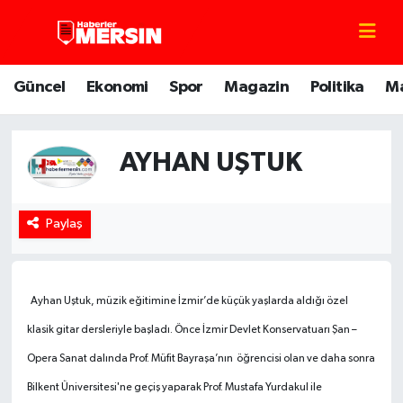
Mersin Nöbetçi Eczaneler
Güncel
Ekonomi
Spor
Magazin
Politika
M
Mersin Hava Durumu
AYHAN UŞTUK
Mersin Trafik Yoğunluk Haritası
Süper Lig Puan Durumu ve Fikstür
Paylaş
Tüm Manşetler
Son Dakika Haberleri
Ayhan Uştuk, müzik eğitimine İzmir’de küçük yaşlarda aldığı özel
klasik gitar dersleriyle başladı. Önce İzmir Devlet Konservatuarı Şan –
Haber Arşivi
Opera Sanat dalında Prof. Müfit Bayraşa’nın
öğrencisi olan ve daha sonra
Bilkent Üniversitesi'ne geçiş yaparak Prof. Mustafa Yurdakul ile