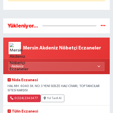
Yükleniyor...
Mersin Akdeniz Nöbetçi Eczaneler
Nida Eczanesi
HAL MH. 6040 SK. NO:3 YENİ SEBZE HALİ CİVARI, TOPTANCILAR
SİTESİ KARŞISI
0 (324) 234 34 77
Yol Tarifi Al
Tülin Eczanesi