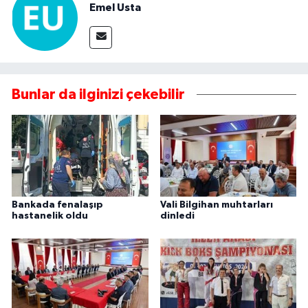
Emel Usta
Bunlar da ilginizi çekebilir
Bankada fenalaşıp
Vali Bilgihan muhtarları
hastanelik oldu
dinledi