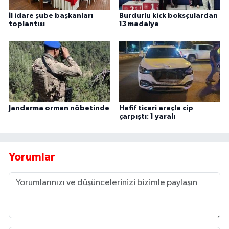
İl idare şube başkanları
Burdurlu kick boksçulardan
toplantısı
13 madalya
Jandarma orman nöbetinde
Hafif ticari araçla cip
çarpıştı: 1 yaralı
Yorumlar