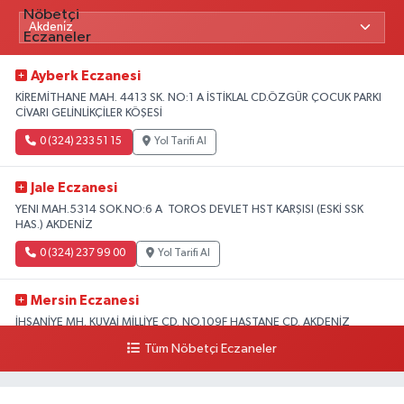
Ayberk Eczanesi
KİREMİTHANE MAH. 4413 SK. NO:1 A İSTİKLAL CD.ÖZGÜR ÇOCUK PARKI
CİVARI GELİNLİKÇİLER KÖŞESİ
0 (324) 233 51 15
Yol Tarifi Al
Jale Eczanesi
YENI MAH.5314 SOK.NO:6 A TOROS DEVLET HST KARŞISI (ESKİ SSK
HAS.) AKDENİZ
0 (324) 237 99 00
Yol Tarifi Al
Mersin Eczanesi
İHSANİYE MH. KUVAİ MİLLİYE CD. NO.109F HASTANE CD. AKDENİZ
BELEDİYESİ ARKASI ZİRAAT BANKASI KURUÇEŞME ŞUBESİ KARŞISI
Tüm Nöbetçi Eczaneler
AKDENİZ
0 (324) 337 10 17
Yol Tarifi Al