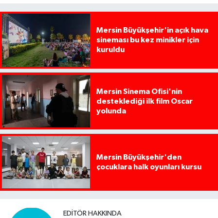
Mersin Büyükşehir'in açık hava
sineması bu kez minikler için
kuruldu
Mersin Sinema Ofisi'nin
desteklediği ilk film Oscar
yolunda
Mersin Büyükşehir'den
çocuklara halk oyunları kursu
EDITÖR HAKKINDA