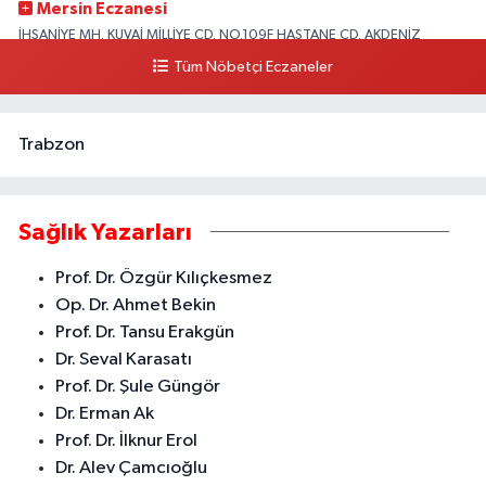
Mersin Eczanesi
İHSANİYE MH. KUVAİ MİLLİYE CD. NO.109F HASTANE CD. AKDENİZ
BELEDİYESİ ARKASI ZİRAAT BANKASI KURUÇEŞME ŞUBESİ KARŞISI
Tüm Nöbetçi Eczaneler
AKDENİZ
0 (324) 337 10 17
Yol Tarifi Al
Trabzon
Sağlık Yazarları
Prof. Dr. Özgür Kılıçkesmez
Op. Dr. Ahmet Bekin
Prof. Dr. Tansu Erakgün
Dr. Seval Karasatı
Prof. Dr. Şule Güngör
Dr. Erman Ak
Prof. Dr. İlknur Erol
Dr. Alev Çamcıoğlu