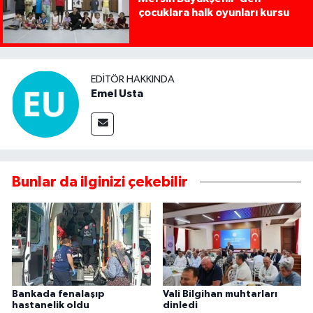
çocuklara halk oyunları kursu
EDITÖR HAKKINDA
Emel Usta
Bunlar da ilginizi çekebilir
Bankada fenalaşıp
Vali Bilgihan muhtarları
hastanelik oldu
dinledi