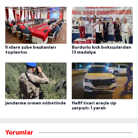
İl idare şube başkanları
Burdurlu kick boksçulardan
toplantısı
13 madalya
Jandarma orman nöbetinde
Hafif ticari araçla cip
çarpıştı: 1 yaralı
Yorumlar