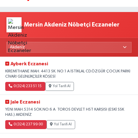
Mersin Akdeniz Nöbetçi Eczaneler
Ayberk Eczanesi
KİREMİTHANE MAH. 4413 SK. NO:1 A İSTİKLAL CD.ÖZGÜR ÇOCUK PARKI
CİVARI GELİNLİKÇİLER KÖŞESİ
0 (324) 233 51 15
Yol Tarifi Al
Jale Eczanesi
YENI MAH.5314 SOK.NO:6 A TOROS DEVLET HST KARŞISI (ESKİ SSK
HAS.) AKDENİZ
0 (324) 237 99 00
Yol Tarifi Al