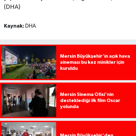
(DHA)
Kaynak:
DHA
Mersin Büyükşehir'in açık hava
sineması bu kez minikler için
kuruldu
Mersin Sinema Ofisi'nin
desteklediği ilk film Oscar
yolunda
Mersin Büyükşehir'den