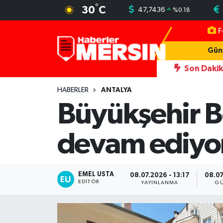
°
30
C
47,7436
%
0.18
F
Mersin Nöbetçi Eczaneler
Gün
Mersin Hava Durumu
Son Daki
omobil kurşunlama iddiasına 7 tutuklama
12:03
Adana'da tünel 
Mersin Trafik Yoğunluk Haritası
HABERLER
ANTALYA
Büyükşehir B
Süper Lig Puan Durumu ve Fikstür
devam ediyo
Tüm Manşetler
Son Dakika Haberleri
EMEL USTA
08.07.2026 - 13:17
08.07
EDITÖR
YAYINLANMA
GÜ
Haber Arşivi