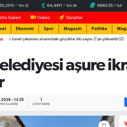
55,2510
64,4811
6660.55
%
0.32
%
0.38
%
0
oto Galeri
Video
Yazarlar
cel
Ekonomi
Spor
Magazin
Politika
Mag
ka
çalışması sırasındaki göçükte ölü sayısı 2'ye yükseldi (2)
12:0
elediyesi aşure ik
r
.2026 - 13:25
1
NCELLEME
GÖSTERIM
Y