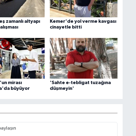
eş zamanlı altyapı
Kemer'de yol verme kavgası
çalışması
cinayetle bitti
un mirası
'Sahte e-tebligat tuzağına
a'da büyüyor
düşmeyin'