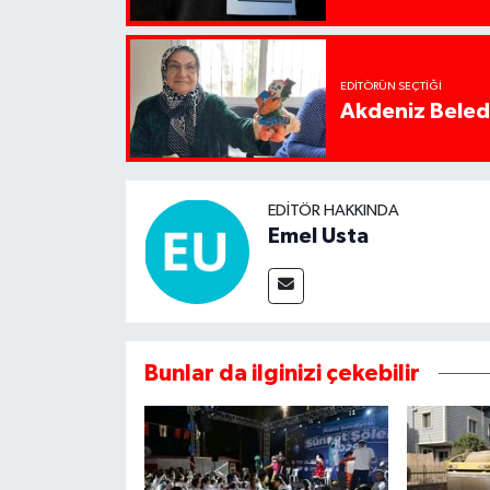
EDITÖRÜN SEÇTIĞI
Akdeniz Beledi
EDITÖR HAKKINDA
Emel Usta
Bunlar da ilginizi çekebilir