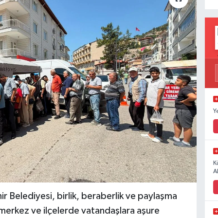
Y
K
A
elediyesi, birlik, beraberlik ve paylaşma
merkez ve ilçelerde vatandaşlara aşure