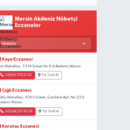
Mersin Akdeniz Nöbetçi
Eczaneler
Kaya Eczanesi
eni Mahallesi, 5334.Sokak No:6 A Akdeniz Mersin
0 (501) 179 21 33
Yol Tarifi Al
Çığlı Eczanesi
ültür Mahallesi, 4303 Sokak, Çamlıbel Apt. No:23 D
kdeniz Mersin
0 (324) 237 93 10
Yol Tarifi Al
Karataş Eczanesi