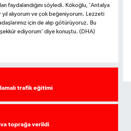
dan faydalandığını söyledi. Kökoğlu, 'Antalya
er yıl alıyorum ve çok beğeniyorum. Lezzeti
aşlarımız için de alıp götürüyoruz. Bu
eşekkür ediyorum' diye konuştu. (DHA)
amalı trafik eğitimi
va toprağa verildi