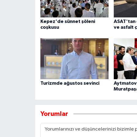
Kepez'de sünnet şöleni
ASAT'tan 
coşkusu
ve asfalt 
Turizmde ağustos sevinci
Aytmatov'
Muratpaş
Yorumlar