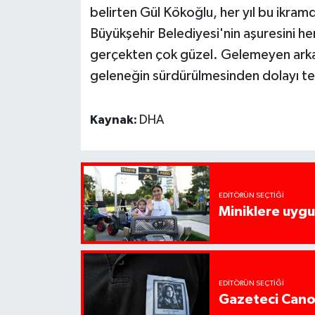
belirten Gül Kökoğlu, her yıl bu ikram
Büyükşehir Belediyesi'nin aşuresini h
gerçekten çok güzel. Gelemeyen arkad
geleneğin sürdürülmesinden dolayı t
Kaynak:
DHA
EDITÖRÜN SEÇTIĞI
Miniklere uygul
EDITÖRÜN SEÇTIĞI
Gazeteci Cano