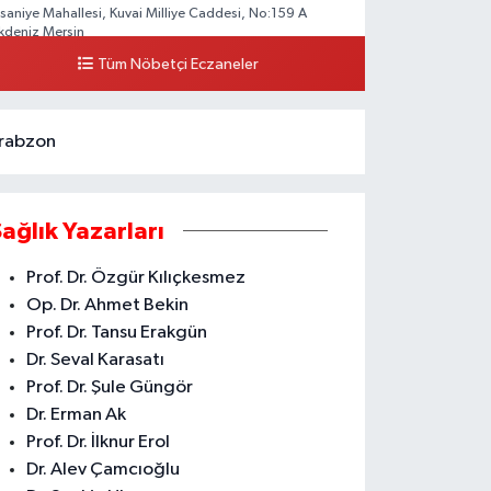
hsaniye Mahallesi, Kuvai Milliye Caddesi, No:159 A
kdeniz Mersin
Tüm Nöbetçi Eczaneler
0 (324) 336 19 52
Yol Tarifi Al
rabzon
Sağlık Yazarları
Prof. Dr. Özgür Kılıçkesmez
Op. Dr. Ahmet Bekin
Prof. Dr. Tansu Erakgün
Dr. Seval Karasatı
Prof. Dr. Şule Güngör
Dr. Erman Ak
Prof. Dr. İlknur Erol
Dr. Alev Çamcıoğlu