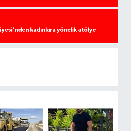
yesi'nden kadınlara yönelik atölye