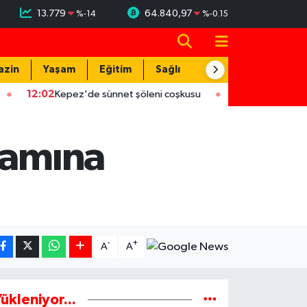
13.779
64.840,97
%
-14
%
-0.15
azin
Yaşam
Eğitim
Sağlık
Teknoloji
2
Kepez'de sünnet şöleni coşkusu
12:02
ASAT'tan eş zamanlı a
ramına
-
+
A
A
ükleniyor...