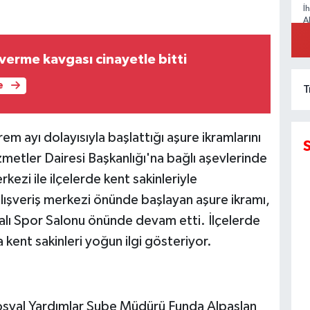
İ
A
verme kavgası cinayetle bitti
e
T
m ayı dolayısıyla başlattığı aşure ikramlarını
metler Dairesi Başkanlığı'na bağlı aşevlerinde
kezi ile ilçelerde kent sakinleriyle
alışveriş merkezi önünde başlayan aşure ikramı,
alı Spor Salonu önünde devam etti. İlçelerde
 kent sakinleri yoğun ilgi gösteriyor.
Sosyal Yardımlar Şube Müdürü Funda Alpaslan