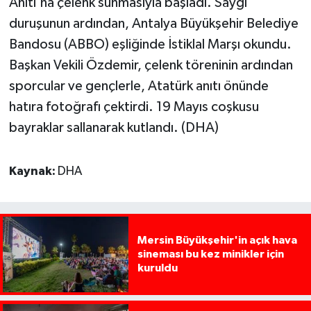
Anıtı'na çelenk sunmasıyla başladı. Saygı
duruşunun ardından, Antalya Büyükşehir Belediye
Bandosu (ABBO) eşliğinde İstiklal Marşı okundu.
Başkan Vekili Özdemir, çelenk töreninin ardından
sporcular ve gençlerle, Atatürk anıtı önünde
hatıra fotoğrafı çektirdi. 19 Mayıs coşkusu
bayraklar sallanarak kutlandı. (DHA)
Kaynak:
DHA
Mersin Büyükşehir'in açık hava
sineması bu kez minikler için
kuruldu