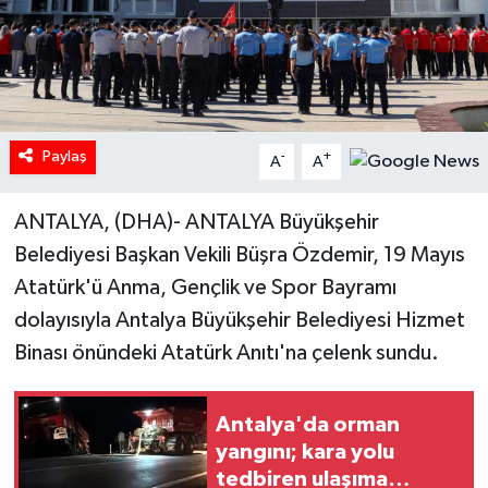
Paylaş
-
+
A
A
ANTALYA, (DHA)- ANTALYA Büyükşehir
Belediyesi Başkan Vekili Büşra Özdemir, 19 Mayıs
Atatürk'ü Anma, Gençlik ve Spor Bayramı
dolayısıyla Antalya Büyükşehir Belediyesi Hizmet
Binası önündeki Atatürk Anıtı'na çelenk sundu.
Antalya'da orman
yangını; kara yolu
tedbiren ulaşıma