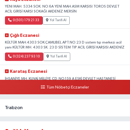
YENI MAH. 5334 SOK. NO:6A YENİ MAH.ASM KARŞISI TOROS DEVLET
ACİL GİRİŞİ KARŞI SOKAĞI AKDENİZ MERSİN
0 (501) 179 21 33
Yol Tarifi Al
Çığlı Eczanesi
KÜLTÜR MAH.4303 SOK.ÇAMLIBEL APT.NO:23 D sistem tıp merkezi acil
yanı KÜLTÜR MH. 4303 SK. 23 D SİSTEM TIP ACİL GİRİŞİ KARŞISI AKDENİZ
0 (324) 237 93 10
Yol Tarifi Al
Karataş Eczanesi
İHSANİYE MH. KUVAİ MİLLİYE CD. NO.159 A ESKİ DEVLET HASTANESİ
KARŞISI AKDENİZ
Tüm Nöbetçi Eczaneler
0 (324) 336 19 52
Yol Tarifi Al
Trabzon