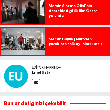
Mersin Sinema Ofisi'nin
desteklediği ilk film Oscar
yolunda
Mersin Büyükşehir'den
çocuklara halk oyunları kursu
EDITÖR HAKKINDA
Emel Usta
Bunlar da ilginizi çekebilir