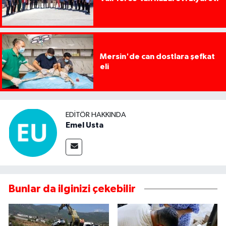
Mersin'de can dostlara şefkat
eli
EDITÖR HAKKINDA
Emel Usta
Bunlar da ilginizi çekebilir