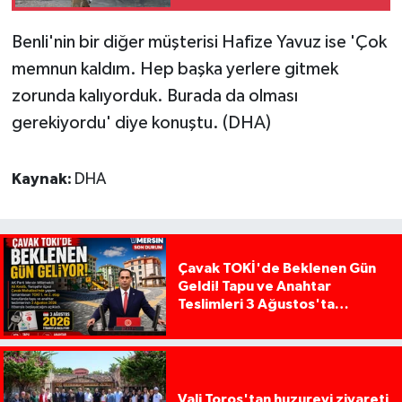
Benli'nin bir diğer müşterisi Hafize Yavuz ise 'Çok
memnun kaldım. Hep başka yerlere gitmek
zorunda kalıyorduk. Burada da olması
gerekiyordu' diye konuştu. (DHA)
Kaynak:
DHA
Çavak TOKİ'de Beklenen Gün
Geldi! Tapu ve Anahtar
Teslimleri 3 Ağustos'ta
Başlıyor
Vali Toros'tan huzurevi ziyareti