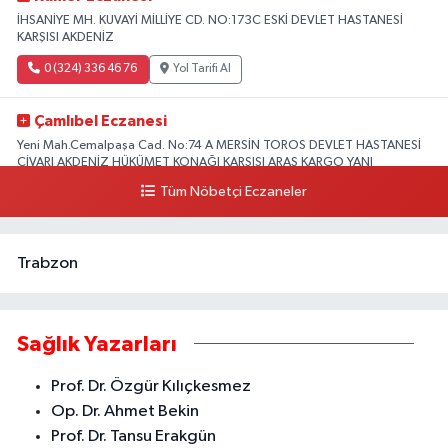
İHSANİYE MH. KUVAYİ MİLLİYE CD. NO:173C ESKİ DEVLET HASTANESİ
KARŞISI AKDENİZ
0 (324) 336 46 76
Yol Tarifi Al
Çamlıbel Eczanesi
Yeni Mah.Cemalpaşa Cad. No:74 A MERSİN TOROS DEVLET HASTANESİ
CİVARI AKDENİZ HÜKÜMET KONAĞI KARŞISI ARAS KARGO YANI
Tüm Nöbetçi Eczaneler
0 (324) 237 37 99
Yol Tarifi Al
Trabzon
Sağlık Yazarları
Prof. Dr. Özgür Kılıçkesmez
Op. Dr. Ahmet Bekin
Prof. Dr. Tansu Erakgün