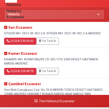
Sarı Eczanesi
SİTELER MH. 5621 SK. NO:2 A SİTELER MH. 5621 SK. NO:2 A AKDENİZ
0 (324) 336 04 43
Yol Tarifi Al
Kamer Eczanesi
İHSANİYE MH. KUVAYİ MİLLİYE CD. NO:173C ESKİ DEVLET HASTANESİ
KARŞISI AKDENİZ
0 (324) 336 46 76
Yol Tarifi Al
Çamlıbel Eczanesi
Yeni Mah.Cemalpaşa Cad. No:74 A MERSİN TOROS DEVLET HASTANESİ
CİVARI AKDENİZ HÜKÜMET KONAĞI KARŞISI ARAS KARGO YANI
Tüm Nöbetçi Eczaneler
0 (324) 237 37 99
Yol Tarifi Al