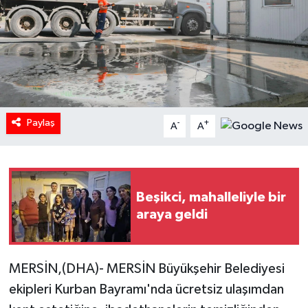
Paylaş
-
+
A
A
Beşikci, mahalleliyle bir
araya geldi
MERSİN,(DHA)- MERSİN Büyükşehir Belediyesi
ekipleri Kurban Bayramı'nda ücretsiz ulaşımdan