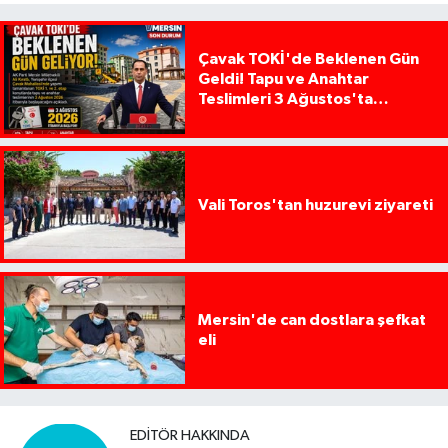
Çavak TOKİ'de Beklenen Gün
Geldi! Tapu ve Anahtar
Teslimleri 3 Ağustos'ta
Başlıyor
Vali Toros'tan huzurevi ziyareti
Mersin'de can dostlara şefkat
eli
EDITÖR HAKKINDA