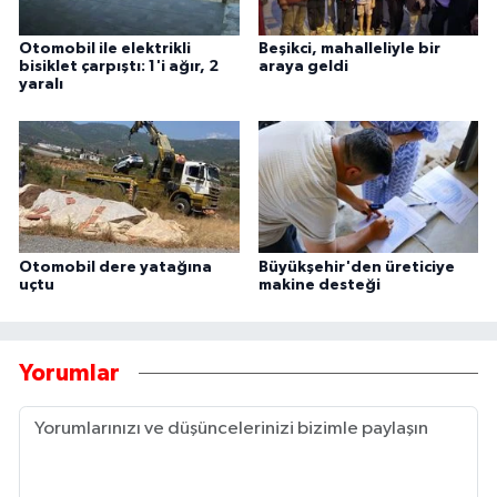
Otomobil ile elektrikli
Beşikci, mahalleliyle bir
bisiklet çarpıştı: 1'i ağır, 2
araya geldi
yaralı
Otomobil dere yatağına
Büyükşehir'den üreticiye
uçtu
makine desteği
Yorumlar