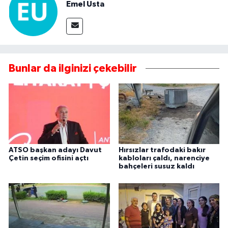
Emel Usta
Bunlar da ilginizi çekebilir
ATSO başkan adayı Davut
Hırsızlar trafodaki bakır
Çetin seçim ofisini açtı
kabloları çaldı, narenciye
bahçeleri susuz kaldı